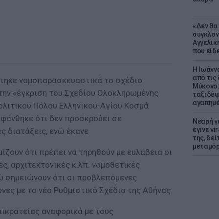
«Δεν θα
συγκλον
Αγγελική
που είδε
Η Ιωάνν
από τις
στηκε νομοπαρασκευαστικά το σχέδιο
Μύκονο:
την «έγκριση του Σχεδίου Ολοκληρωμένης
ταξιδέψε
αγαπημέ
λιτικού Πόλου Ελληνικού-Αγίου Κοσμά
οφάνθηκε ότι δεν προσκρούει σε
Νεαρή γ
έγινε vi
ς διατάξεις, ενώ έκανε
της, δε
μεταμό
ίζουν ότι πρέπει να τηρηθούν με ευλάβεια οι
ς, αρχιτεκτονικές κ.λπ. νομοθετικές
νώ σημειώνουν ότι οι προβλεπόμενες
ωνες με το νέο Ρυθμιστικό Σχέδιο της Αθήνας.
πικρατείας αναφορικά με τους