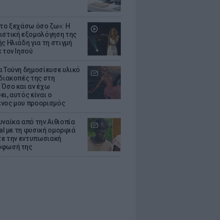
 το ξεχάσω όσο ζω»: Η
ιστική εξομολόγηση της
ς Ηλιάδη για τη στιγμή
 τον Ιησού
α Τούνη δημοσίευσε υλικό
 διακοπές της στη
 Όσο και αν έχω
ι, αυτός είναι ο
νος μου προορισμός
υναίκα από την Αιθιοπία
ral με τη φυσική ομορφιά
ίτε την εντυπωσιακή
ρφωσή της