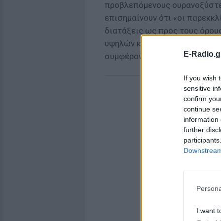
προβλεπόμενους ουρανοξύστες
επισημαίνουν ότι «οι παρεκκλ
διατάξεις ως προς τους όρου
υψηλών κτιρίων, δικαιολογού
E-Radio.g
συμφέροντος («έντονου» κατά
If you wish 
sensitive in
confirm you
continue se
information 
further disc
participants
Downstream 
Persona
I want t