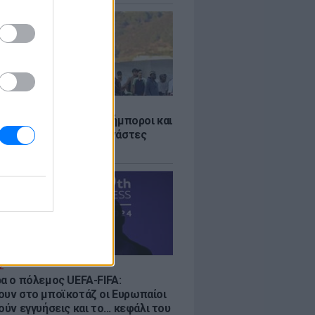
Σ
 «Οι κάτοικοι είναι ανήμποροι και
ι αγωνία» - 5.000 μετανάστες
νουν στην περιοχή
Σ
ρα ο πόλεμος UEFA-FIFA:
ουν στο μποϊκοτάζ οι Ευρωπαίοι
ούν εγγυήσεις και το... κεφάλι του