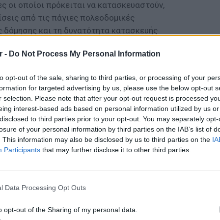
 οι οποίοι πρόκειται να κατασκευαστούν,
ίσεις από τις πάγιες πολεοδομικές
ς δόμησης και τη δυνατότητα κατασκευής
νται για την εξυπηρέτηση σκοπού δημοσίου
r -
Do Not Process My Personal Information
 τη διατύπωση του νόμου 4062/2012)».
ΔΙΑΦΗΜΙΣΗ
to opt-out of the sale, sharing to third parties, or processing of your per
formation for targeted advertising by us, please use the below opt-out s
r selection. Please note that after your opt-out request is processed y
eing interest-based ads based on personal information utilized by us or
disclosed to third parties prior to your opt-out. You may separately opt-
losure of your personal information by third parties on the IAB’s list of
. This information may also be disclosed by us to third parties on the
IA
Participants
that may further disclose it to other third parties.
ΕΙΔΗΣΕΙ
l Data Processing Opt Outs
Συμφων
Στην αμ
o opt-out of the Sharing of my personal data.
ευρώ