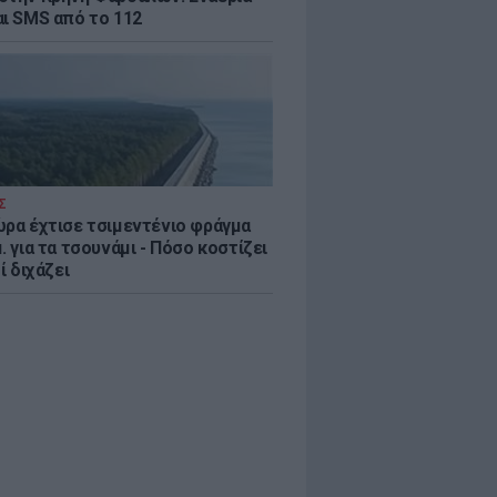
αι SMS από το 112
Σ
ώρα έχτισε τσιμεντένιο φράγμα
. για τα τσουνάμι - Πόσο κοστίζει
τί διχάζει