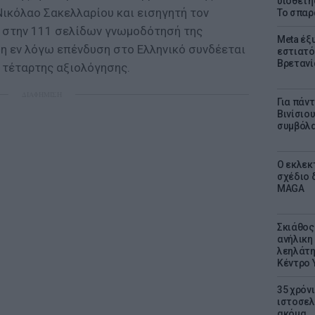
υιοθετή
Νικόλαο Σακελλαρίου και εισηγητή τον
Το σπαρ
 στην 111 σελίδων γνωμοδότησή της
Meta έξυ
ι η εν λόγω επένδυση στο Ελληνικό συνδέεται
εστιατό
Βρετανί
 τέταρτης αξιολόγησης.
ΔΙΑΦΗΜΙΣΗ
Για πάν
Βινίσιο
συμβόλα
Ο εκλεκ
σχέδιο 
MAGA
Σκιάθος:
ανήλικη 
λεηλάτη
Κέντρο 
35 χρόν
ιστοσελ
ακόμα