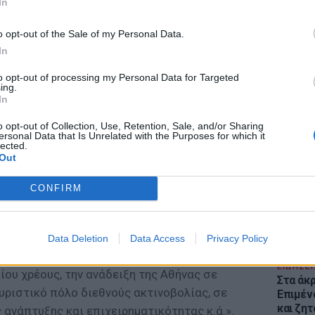
In
o opt-out of the Sale of my Personal Data.
In
to opt-out of processing my Personal Data for Targeted
ing.
In
ΕΙΔΗΣΕΙ
Θέουτα:
o opt-out of Collection, Use, Retention, Sale, and/or Sharing
αται στη δημιουργία μητροπολιτικού πόλου
γεμάτο
ersonal Data that Is Unrelated with the Purposes for which it
ής εμβέλειας και διεθνούς αναφοράς, στην
lected.
παραμέ
Out
ροπολιτικού πάρκου πρασίνου και αναψυχής
 μητροπολιτικού πόλου ανάπτυξης στην
CONFIRM
κότερους στόχους που αφορούν, μεταξύ
 οξείας οικονομικής κρίσης, την ανάπτυξη
αύξηση της απασχόλησης και στη μείωση της
Data Deletion
Data Access
Privacy Policy
της φτώχειας, την ενίσχυση της κοινωνικής
ΕΙΔΗΣΕΙ
ίου χρέους, την ανάδειξη της Αθήνας σε
Στα άκ
υριστικό πόλο διεθνούς ακτινοβολίας, σε
Επιμέν
και ζητ
 ανάπτυξης και επιχειρηματικότητας κ.ά.».