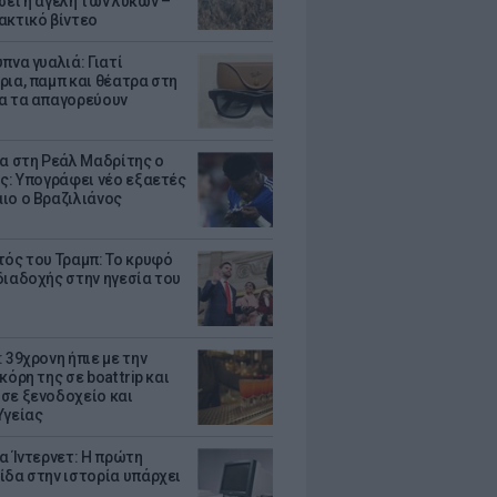
σει η αγέλη των λύκων –
ακτικό βίντεο
πνα γυαλιά: Γιατί
ρια, παμπ και θέατρα στη
α τα απαγορεύουν
τα στη Ρεάλ Μαδρίτης ο
υς: Υπογράφει νέο εξαετές
ιο ο Βραζιλιάνος
τός του Τραμπ: Το κρυφό
διαδοχής στην ηγεσία του
 39χρονη ήπιε με την
κόρη της σε boat trip και
σε ξενοδοχείο και
Υγείας
ια Ίντερνετ: Η πρώτη
ίδα στην ιστορία υπάρχει