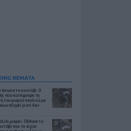
DING ΘΕΜΑΤΑ
ν έσωσα το κουτάβι: Ο
ής που κατέγραφε τη
η του μικρού σκυλιού με
κων εξηγεί γιατί δεν
ξίδι μικρέ»: Πέθανε το
ουτάβι που το είχαν