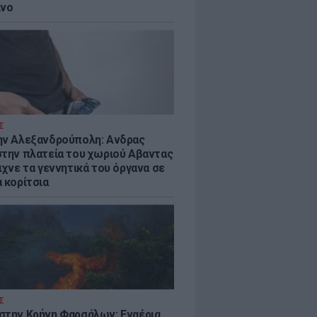
ίνο
Σ
ην Αλεξανδρούπολη: Ανδρας
στην πλατεία του χωριού Αβαντας
ιχνε τα γεννητικά του όργανα σε
 κορίτσια
Σ
στην Κρήνη Φαρσάλων: Εναέρια