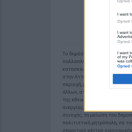
Opted 
I want t
Opted 
I want 
Advertis
Opted 
I want t
Το δημόσιο συμφέρον «συνίστ
of my P
πολλαπλών λειτουργιών εθνικ
was col
Opted 
κατασκευή και συντήρηση μητ
στην Αττική και στην ίδρυση
περιοχή, με πολλαπλούς ειδι
άλλων, στην αντιμετώπιση της
της εθνικής οικονομίας, την 
ανεργίας, στην καταπολέμηση 
συνοχής, τη μείωση του δημοσ
πολιτιστική μητρόπολη, σε το
σημαντικό κέντρο οικονομικής