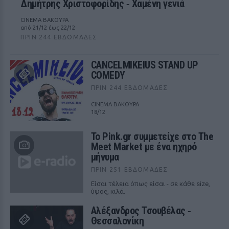
Δημήτρης Χριστοφορίδης ‑ Χαμένη γενιά
CINEMA ΒΑΚΟΥΡΑ
από 21/12 έως 22/12
ΠΡΙΝ 244 ΕΒΔΟΜΆΔΕΣ
CANCELMIKEIUS STAND UP
COMEDY
ΠΡΙΝ 244 ΕΒΔΟΜΆΔΕΣ
CINEMA ΒΑΚΟΥΡΑ
18/12
Το Pink.gr συμμετείχε στο The
Meet Market με ένα ηχηρό
μήνυμα
ΠΡΙΝ 251 ΕΒΔΟΜΆΔΕΣ
Είσαι τέλεια όπως είσαι - σε κάθε size,
ύψος, κιλά.
Αλέξανδρος Τσουβέλας ‑
Θεσσαλονίκη