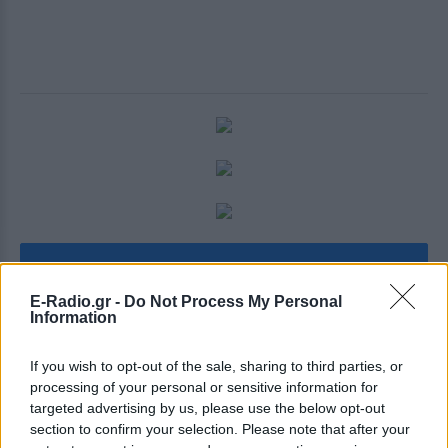
Βρείτε το ΕΔΩ στα €180.52
E-Radio.gr -
Do Not Process My Personal
Information
Για να αποφύγετε έξτρα χρεώσεις όταν κάνετε
παραγγελία από το GearBest
κατά την επιλογή
If you wish to opt-out of the sale, sharing to third parties, or
αποστολή επιλέξτε επιλογή μεταφοράς Priority Line:
processing of your personal or sensitive information for
Netherlands Registered (PDM) περιλαμβάνει
targeted advertising by us, please use the below opt-out
section to confirm your selection. Please note that after your
εκτελωνισμό εντός της ΕΕ, χωρίς κανένα απολύτως