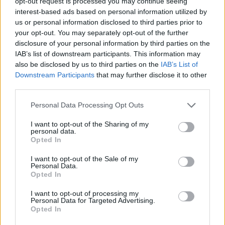
opt-out request is processed you may continue seeing
πρόσθετο κόστος για τον παραλήπτη και επίσης χωρίς
interest-based ads based on personal information utilized by
καθυστερήσεις. Οι αποθήκες που παρέχουν αυτή την
us or personal information disclosed to third parties prior to
μέθοδο είναι οι CHINA.
your opt-out. You may separately opt-out of the further
disclosure of your personal information by third parties on the
Οι αποστολές από τις Ευρωπαϊκές αποθήκες της
IAB’s list of downstream participants. This information may
also be disclosed by us to third parties on the
IAB’s List of
Gearbest δεν έχουν κανένα απολύτως πρόσθετο
Downstream Participants
that may further disclose it to other
κόστος για τον παραλήπτη.
third parties.
Η μέθοδος Belgium Registered επίσης αποτελεί λύση
Personal Data Processing Opt Outs
χωρίς εκτελωνισμό και προτείνεται ανεπιφύλακτα για
I want to opt-out of the Sharing of my
αγορές από Hong Kong.
personal data.
Opted In
ΔΙΑΦΗΜΙΣΗ
I want to opt-out of the Sale of my
Personal Data.
Opted In
I want to opt-out of processing my
Personal Data for Targeted Advertising.
Opted In