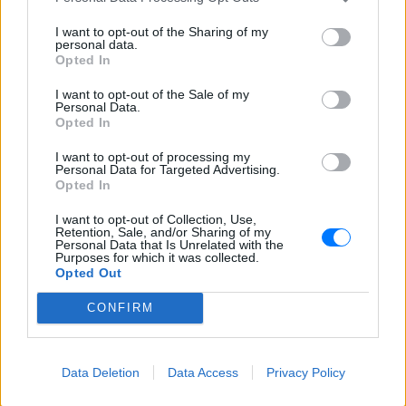
Ελληνικό γιαούρτι: Μία
κουταλιά και τα scrambled
I want to opt-out of the Sharing of my
eggs θα απογειωθούν
personal data.
Opted In
ΠΡΙΝ 2 ΏΡΕΣ
Το στραγγιστό γιαούρτι αλλάζει την υφή
I want to opt-out of the Sale of my
και τον κορεσμό του πρωινού χωρίς να
Personal Data.
επηρεάζει τη γεύση.
Opted In
Η νέα σχέση δεν έχει
I want to opt-out of processing my
συγκατοίκηση – Και η Charlize
Personal Data for Targeted Advertising.
Theron το επιβεβαιώνει
Opted In
ΠΡΙΝ 2 ΏΡΕΣ
I want to opt-out of Collection, Use,
Retention, Sale, and/or Sharing of my
«Δεν νομίζω ότι μπορώ να ξαναζήσω με
Personal Data that Is Unrelated with the
κάποιον» – Η εξομολόγηση της ηθοποιού
Purposes for which it was collected.
Opted Out
Πότε σου χτυπάει καμπανάκι ο
θυρεοειδής; Τα σημάδια που
CONFIRM
δεν πρέπει να αγνοήσεις
ΠΡΙΝ 2 ΏΡΕΣ
Ο θυρεοειδής χτυπάει πολλές γυναίκες
Data Deletion
Data Access
Privacy Policy
χωρίς να το καταλάβουν εγκαίρως