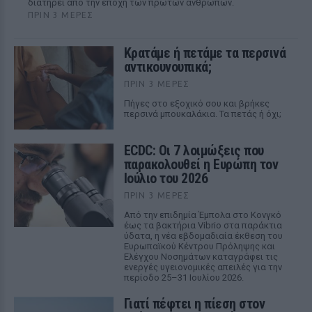
διατηρεί από την εποχή των πρώτων ανθρώπων.
ΠΡΙΝ 3 ΜΈΡΕΣ
Κρατάμε ή πετάμε τα περσινά
αντικουνουπικά;
ΠΡΙΝ 3 ΜΈΡΕΣ
Πήγες στο εξοχικό σου και βρήκες
περσινά μπουκαλάκια. Τα πετάς ή όχι;
ECDC: Οι 7 λοιμώξεις που
παρακολουθεί η Ευρώπη τον
Ιούλιο του 2026
ΠΡΙΝ 3 ΜΈΡΕΣ
Από την επιδημία Έμπολα στο Κονγκό
έως τα βακτήρια Vibrio στα παράκτια
ύδατα, η νέα εβδομαδιαία έκθεση του
Ευρωπαϊκού Κέντρου Πρόληψης και
Ελέγχου Νοσημάτων καταγράφει τις
ενεργές υγειονομικές απειλές για την
περίοδο 25–31 Ιουλίου 2026.
Γιατί πέφτει η πίεση στον