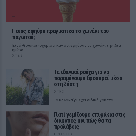
Ποιος εφηύρε πραγματικά το χωνάκι του
παγωτού;
Έξι άνθρωποι ισχυρίστηκαν ότι εφηύραν το χωνάκι την ίδια
ημέρα
ΧΤΕΣ
Τα ιδανικά ρούχα για να
παραμένουμε δροσεροί μέσα
στη ζέστη
ΧΤΕΣ
To καλοκαίρι έχει ειδικά γούστα
Γιατί γεμίζουμε σπυράκια στις
διακοπές και πώς θα τα
προλάβεις
ΠΡΟΧΤΈΣ