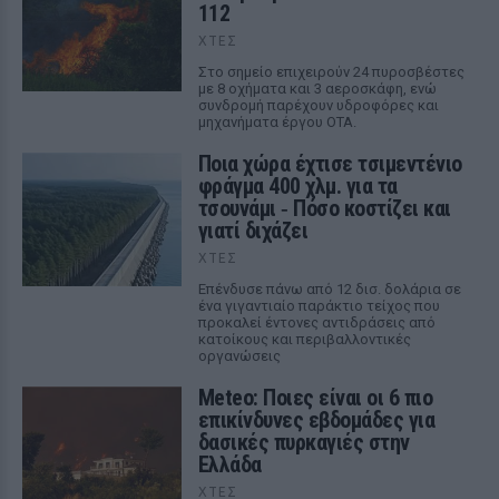
112
ΧΤΕΣ
Στο σημείο επιχειρούν 24 πυροσβέστες
με 8 οχήματα και 3 αεροσκάφη, ενώ
συνδρομή παρέχουν υδροφόρες και
μηχανήματα έργου ΟΤΑ.
Ποια χώρα έχτισε τσιμεντένιο
φράγμα 400 χλμ. για τα
τσουνάμι ‑ Πόσο κοστίζει και
γιατί διχάζει
ΧΤΕΣ
Επένδυσε πάνω από 12 δισ. δολάρια σε
ένα γιγαντιαίο παράκτιο τείχος που
προκαλεί έντονες αντιδράσεις από
κατοίκους και περιβαλλοντικές
οργανώσεις
Meteo: Ποιες είναι οι 6 πιο
επικίνδυνες εβδομάδες για
δασικές πυρκαγιές στην
Ελλάδα
ΧΤΕΣ