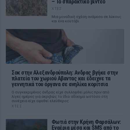
– Το σπαρακτικό βίντεο
ΧΤΕΣ
Μια μοναδική σχέση ανάμεσα σε λύκους
και ένα κουτάβι
Σοκ στην Αλεξανδρούπολη: Ανδρας βγήκε στην
πλατεία του χωριού Αβαντας και έδειχνε τα
γεννητικά του όργανα σε ανηλίκα κορίτσια
Ο συγκεκριμένος άνδρας είχε συλληφθεί μόλις πριν από
λίγες ημέρες για ακριβώς το ίδιο αδίκημα ωστόσο στη
συνέχεια είχε αφεθεί ελεύθερος
ΧΤΕΣ
Φωτιά στην Κρήνη Φαρσάλων:
Εναέρια μέσα και SMS από το