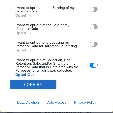
46χρονη για την επίθεση στη
I want to opt-out of the Sharing of my
Marfin ‑ η νύχτα της στα
personal data.
κρατητήρια της ΓΑΔΑ
Opted In
ΠΡΙΝ 7 ΏΡΕΣ
I want to opt-out of the Sale of my
Εκδόθηκε από τη Βρετανία και
Personal Data.
μεταφέρθηκε στην Αθήνα με συνοδεία
Opted In
του ελληνικού FBI - Δείτε φωτογραφίες
I want to opt-out of processing my
Τραγωδία στα Μάλια με νεκρή
Personal Data for Targeted Advertising.
μητέρα: Βούτηξε να σώσει τη
Opted In
φίλη της και πνίγηκε ‑ τα
παιδιά φώναζαν για βοήθεια
I want to opt-out of Collection, Use,
Retention, Sale, and/or Sharing of my
ΠΡΙΝ 7 ΏΡΕΣ
Personal Data that Is Unrelated with the
Purposes for which it was collected.
Η νεκροψία-νεκροτομή στη σορό της
Opted Out
42χρονης έδειξε πνιγμό εντός ύδατος ως
αιτία θανάτου - το 3χρονο παιδί της
αναμένεται να παραλάβει σήμερα η
CONFIRM
21χρονη αδερφή του, που ταξίδεψε από
την Ολλανδία
Προφυλακίστηκαν ο δήμαρχος
Data Deletion
Data Access
Privacy Policy
Στυλίδας και δύο ακόμη
κατηγορούμενοι για την