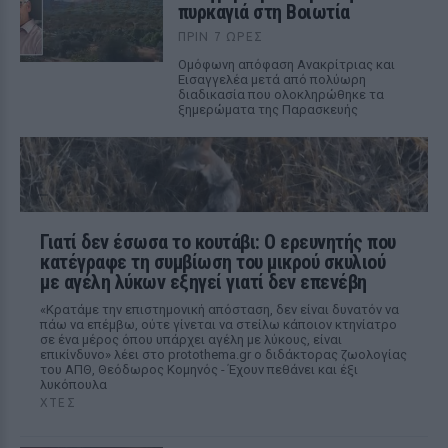
πυρκαγιά στη Βοιωτία
ΠΡΙΝ 7 ΏΡΕΣ
Ομόφωνη απόφαση Ανακρίτριας και
Εισαγγελέα μετά από πολύωρη
διαδικασία που ολοκληρώθηκε τα
ξημερώματα της Παρασκευής
Γιατί δεν έσωσα το κουτάβι: Ο ερευνητής που
κατέγραφε τη συμβίωση του μικρού σκυλιού
με αγέλη λύκων εξηγεί γιατί δεν επενέβη
«Κρατάμε την επιστημονική απόσταση, δεν είναι δυνατόν να
πάω να επέμβω, ούτε γίνεται να στείλω κάποιον κτηνίατρο
σε ένα μέρος όπου υπάρχει αγέλη με λύκους, είναι
επικίνδυνο» λέει στο protothema.gr ο διδάκτορας ζωολογίας
του ΑΠΘ, Θεόδωρος Κομηνός - Έχουν πεθάνει και έξι
λυκόπουλα
ΧΤΕΣ