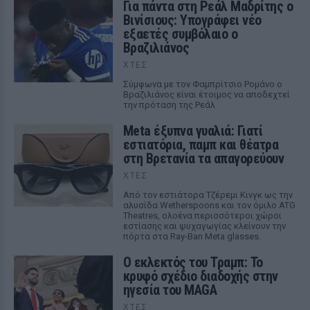
Για πάντα στη Ρεάλ Μαδρίτης ο
Βινίσιους: Υπογράφει νέο
εξαετές συμβόλαιο ο
Βραζιλιάνος
ΧΤΕΣ
Σύμφωνα με τον Φαμπρίτσιο Ρομάνο ο
Βραζιλιάνος είναι έτοιμος να αποδεχτεί
την πρόταση της Ρεάλ
Meta έξυπνα γυαλιά: Γιατί
εστιατόρια, παμπ και θέατρα
στη Βρετανία τα απαγορεύουν
ΧΤΕΣ
Από τον εστιάτορα Τζέρεμι Κινγκ ως την
αλυσίδα Wetherspoons και τον όμιλο ATG
Theatres, ολοένα περισσότεροι χώροι
εστίασης και ψυχαγωγίας κλείνουν την
πόρτα στα Ray-Ban Meta glasses.
Ο εκλεκτός του Τραμπ: Το
κρυφό σχέδιο διαδοχής στην
ηγεσία του MAGA
ΧΤΕΣ