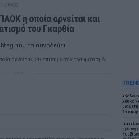
ΤΙΣΜΟΣ
ΠΑΟΚ η οποία αρνείται και 
ατισμό του Γκαρθία
ashtag που το συνοδεύει
ΔΙΑΦΗΜΙΣΗ
TREN
«Καλό τα
λευκό κ
υιοθετή
Το σπαρ
Γιατί δε
ερευνητ
συμβίωσ