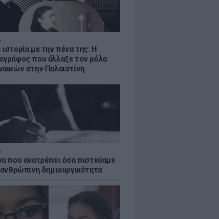
Α
ιστορία με την πένα της: Η
ογράφος που άλλαξε τον ρόλο
ναικών στην Παλαιστίνη
Α
να που ανατρέπει όσα πιστεύαμε
ν ανθρώπινη δημιουργικότητα