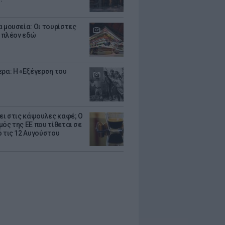
α μουσεία: Οι τουρίστες
 πλέον εδώ
ερα: Η «Εξέγερση του
ζει στις κάψουλες καφέ; Ο
μός της ΕΕ που τίθεται σε
ό τις 12 Αυγούστου