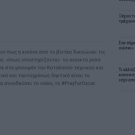
Ξέχνα τ
τρέχουν
Σαν σήμ
ουίσκι»
ν πως η εικόνα από το βίντεο δικαιώνει τις
ώς -όπως υποστηρίζονται- το ανοικτό ρολό
σε στο μπουφάν του Καταλανού τεχνικού και
Τι αλλά
ικό και ταυτοχρόνως δηκτικό είναι το
κανονισ
ισχύ απ
α συνοδεύσει το video, το #PrayforOscar.