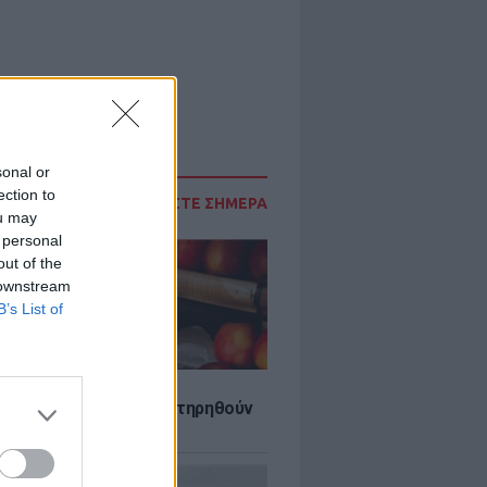
sonal or
ection to
ΔΙΑΒΑΣΤΕ ΣΗΜΕΡΑ
ou may
 personal
out of the
 downstream
B’s List of
τα που μπορουν να διατηρηθούν
ψυγείου το καλοκαίρι