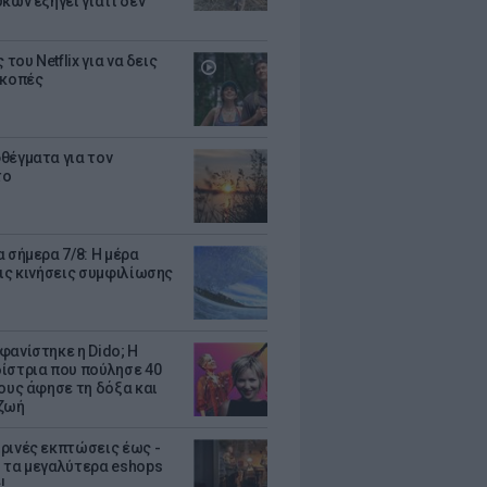
κων εξηγεί γιατί δεν
ς του Netflix για να δεις
ακοπές
θέγματα για τον
το
 σήμερα 7/8: Η μέρα
τις κινήσεις συμφιλίωσης
φανίστηκε η Dido; Η
ίστρια που πούλησε 40
κους άφησε τη δόξα και
ζωή
ρινές εκπτώσεις έως -
 τα μεγαλύτερα eshops
!