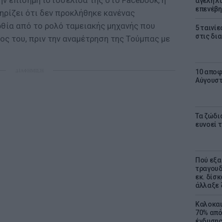
ν επίσημη ιστοσελίδα της στο Facebook, η
αγέλη λύ
επενέβη
ηρίζει ότι δεν προκλήθηκε κανένας
θία από το ρολό ταμειακής μηχανής που
5 ταινίε
στις δι
ς του, πριν την αναμέτρηση της Τούμπας με
ΔΙΑΦΗΜΙΣΗ
10 αποφ
Αύγουσ
Τα ζώδια
ευνοεί 
Πού εξα
τραγουδ
εκ. δίσ
άλλαξε 
Καλοκαι
70% από
ένδυσης