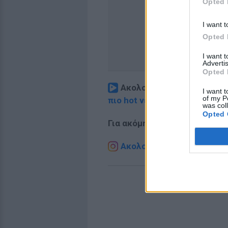
Opted 
I want t
Opted 
I want 
Advertis
Opted 
Ακολουθήστε το E-Radio.
I want t
of my P
πιο hot νέα
.
was col
Opted 
Για ακόμη περισσότερα
νέα
,
Ακολουθήστε το E-Radio.g