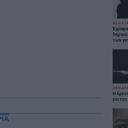
ΘΕΜΑΤ
Έγραψε 
δημοσι
των γυ
ΘΕΜΑΤ
Η έρευ
για τη
ΡΙΑ