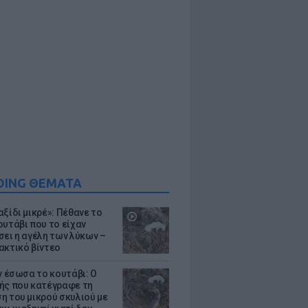
DING ΘΕΜΑΤΑ
ξίδι μικρέ»: Πέθανε το
ουτάβι που το είχαν
σει η αγέλη των λύκων –
ακτικό βίντεο
ν έσωσα το κουτάβι: Ο
ής που κατέγραφε τη
η του μικρού σκυλιού με