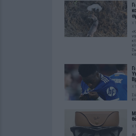
Γ
κ
α
Χ
«Κ
να
κτ
εί
ζω
κα
Γ
Υ
Β
Χ
Σύ
έτ
M
θ
Χ
Απ