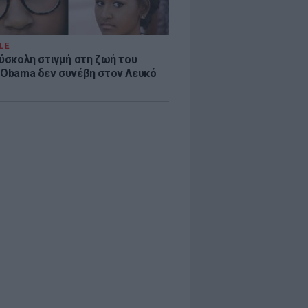
LE
δύσκολη στιγμή στη ζωή του
 Obama δεν συνέβη στον Λευκό