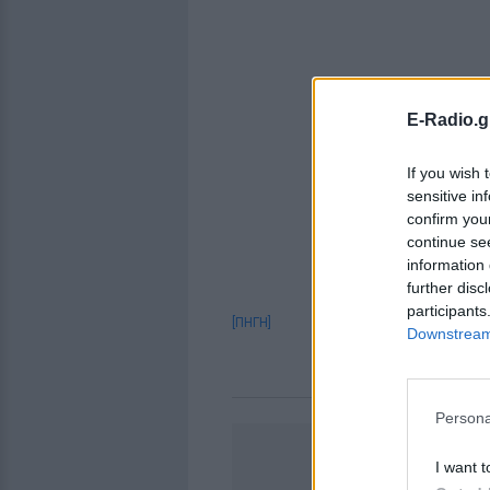
E-Radio.g
If you wish 
sensitive in
confirm you
continue se
information 
further disc
participants
[ΠΗΓΗ]
Downstream 
Persona
I want t