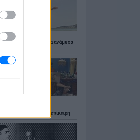
 αποφύγεις το σύγκαμα ανάμεσα
μηρούς
LTURE
δία που σατίρισε τον
υτισμό και παραμένει επίκαιρη