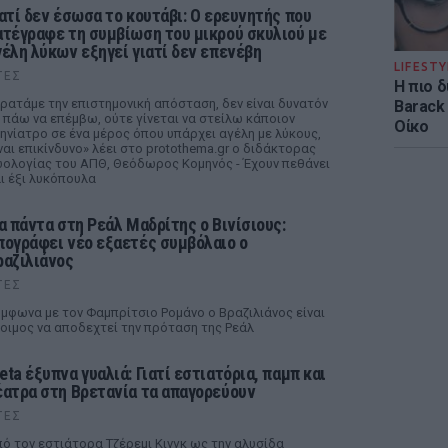
ιατί δεν έσωσα το κουτάβι: Ο ερευνητής που
ατέγραφε τη συμβίωση του μικρού σκυλιού με
γέλη λύκων εξηγεί γιατί δεν επενέβη
LIFESTY
ΤΕΣ
Η πιο 
ρατάμε την επιστημονική απόσταση, δεν είναι δυνατόν
Barack
 πάω να επέμβω, ούτε γίνεται να στείλω κάποιον
Οίκο
ηνίατρο σε ένα μέρος όπου υπάρχει αγέλη με λύκους,
ναι επικίνδυνο» λέει στο protothema.gr ο διδάκτορας
ολογίας του ΑΠΘ, Θεόδωρος Κομηνός - Έχουν πεθάνει
ι έξι λυκόπουλα
ια πάντα στη Ρεάλ Μαδρίτης ο Βινίσιους:
πογράφει νέο εξαετές συμβόλαιο ο
ραζιλιάνος
ΤΕΣ
μφωνα με τον Φαμπρίτσιο Ρομάνο ο Βραζιλιάνος είναι
οιμος να αποδεχτεί την πρόταση της Ρεάλ
eta έξυπνα γυαλιά: Γιατί εστιατόρια, παμπ και
έατρα στη Βρετανία τα απαγορεύουν
ΤΕΣ
ό τον εστιάτορα Τζέρεμι Κινγκ ως την αλυσίδα