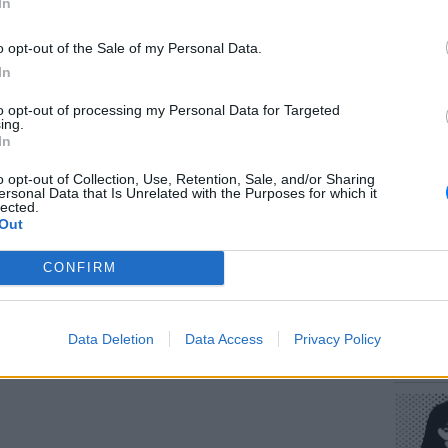
In
o opt-out of the Sale of my Personal Data.
In
to opt-out of processing my Personal Data for Targeted
ΕΥ ΖΗΝ
ing.
Πώς να
In
στους 
gr στο
Google News
και μάθετε πρώτοι
τα
o opt-out of Collection, Use, Retention, Sale, and/or Sharing
ersonal Data that Is Unrelated with the Purposes for which it
lected.
Out
 μπείτε στην
ροή ειδήσεων
του E-Daily.gr
CONFIRM
r και στο Instagram
POP CU
ΔΙΑΦΗΜΙΣΗ
Data Deletion
Data Access
Privacy Policy
Η κωμω
νεοπλο