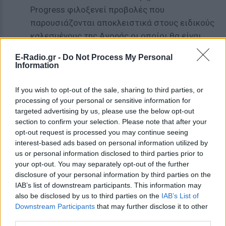
Progress φιλοξενεί προβολές που
παρουσιάζονται αποκλειστικά στους ειδικούς
καλεσμένους της Αγοράς οι οποίοι θα είναι
παρόντες στην 20ή διοργάνωση και θα είναι οι
E-Radio.gr -
Do Not Process My Personal
πρώτοι που θα ανακαλύψουν ταινίες μεγάλου
Information
μήκους από τη Μεσόγειο, την κεντρική Ευρώπη
και τα Βαλκάνια, σε ένα στάδιο αμέσως πριν
If you wish to opt-out of the sale, sharing to third parties, or
processing of your personal or sensitive information for
την ολοκλήρωση τους. Οι ενδιαφερόμενοι που
targeted advertising by us, please use the below opt-out
επιθυμούν να καταθέσουν τις ταινίες τους
section to confirm your selection. Please note that after your
μπορούν να συμπληρώσουν τη σχετική
opt-out request is processed you may continue seeing
ηλεκτρονική αίτηση Docs in Progress έως την
interest-based ads based on personal information utilized by
Παρασκευή 2 Φεβρουαρίου 2018.
us or personal information disclosed to third parties prior to
your opt-out. You may separately opt-out of the further
*Σημειώνεται ότι οι χώρες στις οποίες
disclosure of your personal information by third parties on the
IAB’s list of downstream participants. This information may
επικεντρώνεται η Αγορά Ντοκιμαντέρ και έχουν
also be disclosed by us to third parties on the
IAB’s List of
δυνατότητα να καταθέσουν ταινίες είναι οι εξής:
Downstream Participants
that may further disclose it to other
Αίγυπτος, Αλβανία, Αλγερία, Βοσνία-Ερζεγοβίνη,
third parties.