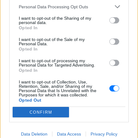
Βουλγαρία, Γαλλία, Ελλάδα, Ιορδανία, Ισπανία, Ισραήλ,
Personal Data Processing Opt Outs
Ιταλία, Κροατία, Κύπρος, Λίβανο, Λιβύη, Μάλτα,
Μαρόκο, Μαυροβούνιο, Ουγγαρία, Παλαιστίνη, ΠΓΔΜ,
I want to opt-out of the Sharing of my
personal data.
Πολωνία, Πορτογαλία, Ρουμανία, Σερβία, Σλοβακία,
Opted In
Σλοβενία, Συρία, Τσεχία, Τυνησία και Τουρκία.
I want to opt-out of the Sale of my
Personal Data.
**Για επιπλέον πληροφορίες για την Αγορά
Opted In
επισκεφτείτε την ιστοσελίδα του Φεστιβάλ
I want to opt-out of processing my
www2.filmfestival.gr/el/
ή επικοινωνήστε στο
Personal Data for Targeted Advertising.
agora@filmfestival.gr
Opted In
I want to opt-out of Collection, Use,
Retention, Sale, and/or Sharing of my
Personal Data that Is Unrelated with the
Purposes for which it was collected.
Το αναλυτικό πρόγραμμα των προβολών του 20
Opted Out
Φεστιβάλ Ντοκιμαντέρ Θεσσολίκης μπορείτε να το
CONFIRM
δείτε
εδώ
.
Τέλος, όλες οι εκδηλώσεις του Φεστιβάλ,
αναφέρονται
εδώ
.
Data Deletion
Data Access
Privacy Policy