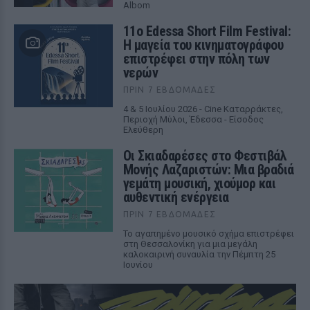
Albom
11ο Edessa Short Film Festival:
Η μαγεία του κινηματογράφου
επιστρέφει στην πόλη των
νερών
ΠΡΙΝ 7 ΕΒΔΟΜΆΔΕΣ
4 & 5 Ιουλίου 2026 - Cine Καταρράκτες,
Περιοχή Μύλοι, Έδεσσα - Είσοδος
Ελεύθερη
Οι Σκιαδαρέσες στο Φεστιβάλ
Μονής Λαζαριστών: Μια βραδιά
γεμάτη μουσική, χιούμορ και
αυθεντική ενέργεια
ΠΡΙΝ 7 ΕΒΔΟΜΆΔΕΣ
Το αγαπημένο μουσικό σχήμα επιστρέφει
στη Θεσσαλονίκη για μια μεγάλη
καλοκαιρινή συναυλία την Πέμπτη 25
Ιουνίου