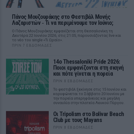
Πάνος Μουζουράκης στο Φεστιβάλ Μονής
Λαζαριστών ‑ Τι να περιμένουμε τον Ιούνιο;
Ο Πάνος Μουζουράκης εμφανίζεται στη Θεσσαλονίκη τη
Δευτέρα 22 Ιουνίου 2026, στις 21:05, παρουσιάζοντας live και
το νέο του single «Τι Ωραίο».
ΠΡΙΝ 7 ΕΒΔΟΜΆΔΕΣ
14ο Thessaloniki Pride 2026:
Ποιοι εμφανίζονται στη σκηνή
και πότε γίνεται η πορεία
ΠΡΙΝ 8 ΕΒΔΟΜΆΔΕΣ
Το φεστιβάλ ξεκίνησε στις 15 Ιουνίου και
κορυφώνεται το Σάββατο 20 Ιουνίου με
την πορεία υπερηφάνειας και μεγάλη
συναυλία στην πλατεία Λευκού Πύργου.
Οι Tripolism στο Bolivar Beach
Club με τους Mayans
ΠΡΙΝ 8 ΕΒΔΟΜΆΔΕΣ