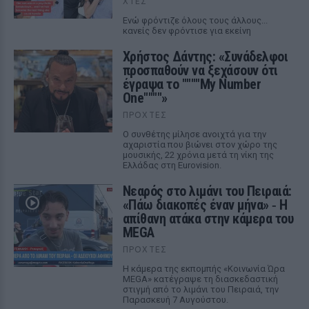
ΧΤΕΣ
Ενώ φρόντιζε όλους τους άλλους...
κανείς δεν φρόντισε για εκείνη
Χρήστος Δάντης: «Συνάδελφοι
προσπαθούν να ξεχάσουν ότι
έγραψα το """"My Number
One""""»
ΠΡΟΧΤΈΣ
Ο συνθέτης μίλησε ανοιχτά για την
αχαριστία που βιώνει στον χώρο της
μουσικής, 22 χρόνια μετά τη νίκη της
Ελλάδας στη Eurovision.
Νεαρός στο λιμάνι του Πειραιά:
«Πάω διακοπές έναν μήνα» ‑ Η
απίθανη ατάκα στην κάμερα του
MEGA
ΠΡΟΧΤΈΣ
Η κάμερα της εκπομπής «Κοινωνία Ώρα
MEGA» κατέγραψε τη διασκεδαστική
στιγμή από το λιμάνι του Πειραιά, την
Παρασκευή 7 Αυγούστου.