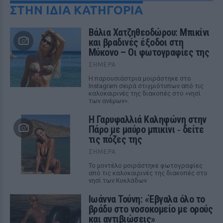
ΣΤΗΝ ΙΔΙΑ ΚΑΤΗΓΟΡΙΑ
Βάλια Χατζηθεοδώρου: Μπικίνι
και βραδινές έξοδοι στη
Μύκονο – Οι φωτογραφίες της
ΣΉΜΕΡΑ
Η παρουσιάστρια μοιράστηκε στο
Instagram σειρά στιγμιότυπων από τις
καλοκαιρινές της διακοπές στο «νησί
των ανέμων».
Η Γαρυφαλλιά Καληφώνη στην
Πάρο με μαύρο μπικίνι ‑ δείτε
τις πόζες της
ΣΉΜΕΡΑ
Το μοντέλο μοιράστηκε φωτογραφίες
από τις καλοκαιρινές της διακοπές στο
νησί των Κυκλάδων
Ιωάννα Τούνη: «Έβγαλα όλο το
βράδυ στο νοσοκομείο με ορούς
και αντιβιώσεις»