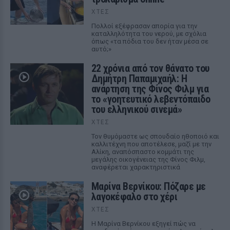
ΧΤΕΣ
Πολλοί εξέφρασαν απορία για την
καταλληλότητα του νερού, με σχόλια
όπως «τα πόδια του δεν ήταν μέσα σε
αυτό;»
22 χρόνια από τον θάνατο του
Δημήτρη Παπαμιχαήλ: Η
ανάρτηση της Φίνος Φιλμ για
το «γοητευτικό λεβεντόπαιδο
του ελληνικού σινεμά»
ΧΤΕΣ
Τον θυμόμαστε ως σπουδαίο ηθοποιό και
καλλιτέχνη που αποτέλεσε, μαζί με την
Αλίκη, αναπόσπαστο κομμάτι της
μεγάλης οικογένειας της Φίνος Φιλμ,
αναφέρεται χαρακτηριστικά
Μαρίνα Βερνίκου: Πόζαρε με
λαγοκέφαλο στο χέρι
ΧΤΕΣ
Η Μαρίνα Βερνίκου εξηγεί πώς να