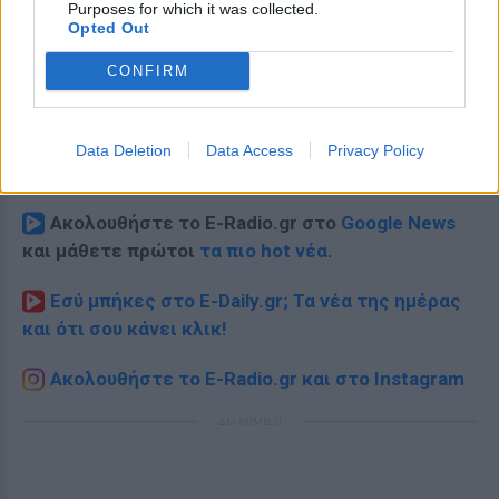
Purposes for which it was collected.
Opted Out
CONFIRM
Data Deletion
Data Access
Privacy Policy
Ακολουθήστε το E-Radio.gr στο
Google News
και μάθετε πρώτοι
τα πιο hot νέα
.
Εσύ μπήκες στο E-Daily.gr; Τα νέα της ημέρας
και ότι σου κάνει κλικ!
Ακολουθήστε το E-Radio.gr και στο Instagram
ΔΙΑΦΗΜΙΣΗ