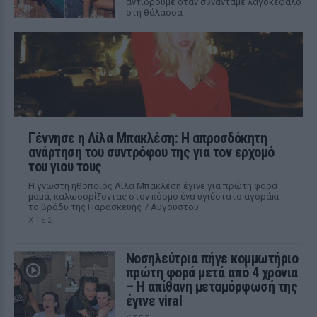
αντιδρούμε όταν συναντάμε λαγοκέφαλο
στη θάλασσα
Γέννησε η Λίλα Μπακλέση: Η απροσδόκητη
ανάρτηση του συντρόφου της για τον ερχομό
του γιου τους
Η γνωστή ηθοποιός Λίλα Μπακλέση έγινε για πρώτη φορά
μαμά, καλωσορίζοντας στον κόσμο ένα υγιέστατο αγοράκι
το βράδυ της Παρασκευής 7 Αυγούστου.
ΧΤΕΣ
Νοσηλεύτρια πήγε κομμωτήριο
πρώτη φορά μετά από 4 χρόνια
– Η απίθανη μεταμόρφωσή της
έγινε viral