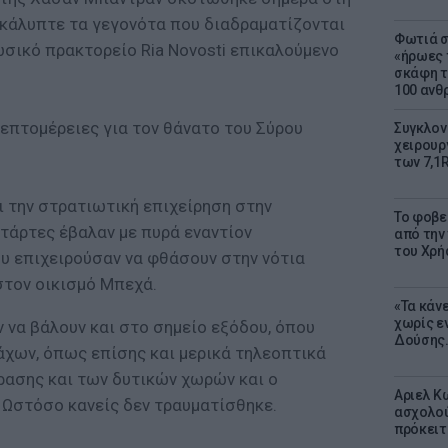
 κάλυπτε τα γεγονότα που διαδραματίζονται
Φωτιά σ
ωσικό πρακτορείο Ria Novosti επικαλούμενο
«ήρωες 
σκάφη τ
100 αν
επτομέρειες για τον θάνατο του Σύρου
Συγκλον
χειρουρ
των 7,1
ι την στρατιωτική επιχείρηση στην
Το φοβε
ντάρτες έβαλαν με πυρά εναντίον
από την
του Χρή
 επιχειρούσαν να φθάσουν στην νότια
στον οικισμό Μπεχά.
«Τα κάν
χωρίς ε
 να βάλουν και στο σημείο εξόδου, όπου
Δούσης.
άχων, όπως επίσης και μερικά τηλεοπτικά
ρασης και των δυτικών χωρών και ο
Αριελ Κ
. Ωστόσο κανείς δεν τραυματίσθηκε.
ασχολού
πρόκειτ