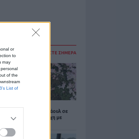
sonal or
ΔΙΑΒΑΣΤΕ ΣΗΜΕΡΑ
ection to
ou may
 personal
out of the
 downstream
B’s List of
Σ
η influencer Σίντνεϊ Τάουλ σε
26 ετών έπειτα από μάχη με
 μορφή καρκίνου