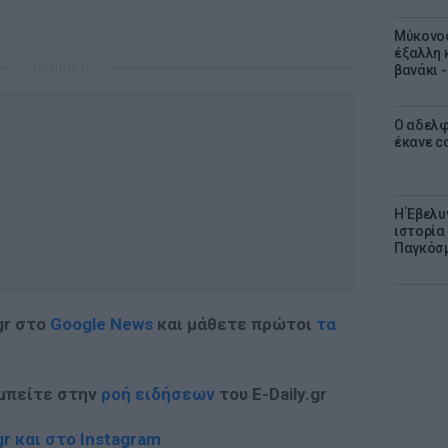
Μύκονος
έξαλλη 
ΔΙΑΦΗΜΙΣΗ
βανάκι 
Ο αδελφ
έκανε c
Η Έβελυ
ιστορία
Παγκόσμ
gr στο
Google News
και μάθετε πρώτοι
τα
 μπείτε στην
ροή ειδήσεων
του E-Daily.gr
r και στο Instagram