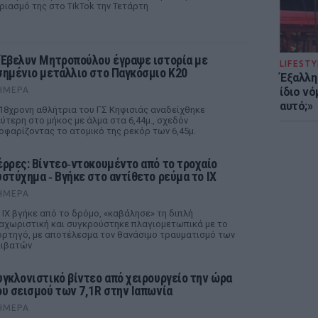
ριασμό της στο TikTok την Τετάρτη
 Έβελυν Μητροπούλου έγραψε ιστορία με
LIFESTY
σημένιο μετάλλιο στο Παγκόσμιο Κ20
Έξαλλη
ΉΜΕΡΑ
ίδιο ν
αυτό;»
18χρονη αθλήτρια του ΓΣ Κηφισιάς αναδείχθηκε
ύτερη στο μήκος με άλμα στα 6,44μ., σχεδόν
οφαρίζοντας το ατομικό της ρεκόρ των 6,45μ.
έρρες: Βίντεο‑ντοκουμέντο από το τροχαίο
υστύχημα ‑ Βγήκε στο αντίθετο ρεύμα το ΙΧ
ΉΜΕΡΑ
 ΙΧ βγήκε από το δρόμο, «καβάλησε» τη διπλή
αχωριστική και συγκρούστηκε πλαγιομετωπικά με το
ρτηγό, με αποτέλεσμα τον θανάσιμο τραυματισμό των
πιβατών
υγκλονιστικό βίντεο από χειρουργείο την ώρα
ου σεισμού των 7,1R στην Ιαπωνία
ΉΜΕΡΑ