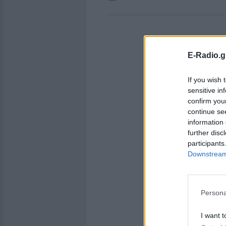
E-Radio.g
If you wish 
sensitive in
confirm you
continue se
information 
further disc
participants
Downstream 
Persona
I want t