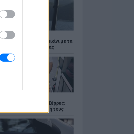
LE
α Μενούνος φόρεσε μπικίνι με τα
α της ελληνικής σημαίας
Σ
ο με δύο νεκρούς στις Σέρρες:
 και γιος έχασαν τη ζωή τους