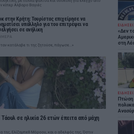
πληκτική, με πολλά φάλτσα και δύσκολη για έλεγχο από
ν κίπερ Αλβαρο Βαγιές
οκ στην Κρήτη: Τουρίστας επιχείρησε να
ρηματίσει υπάλληλο για του επιτρέψει να
ΕΙΔΗΣΕΙ
σελγήσει σε ανήλικη
«Δεν το
Αμερικ
ΉΜΕΡΑ
στη Λέ
ταν κατάλαβε τι της ζητούσε, πάγωσε...»
ΕΙΔΗΣΕΙ
Πτώση 
πολυκα
Ανασύρ
ϊ Τάουλ σε ηλικία 26 ετών έπειτα από μάχη
α της, Ελίζαμπεθ Μόροου, και ο αδελφός της, Όστιν