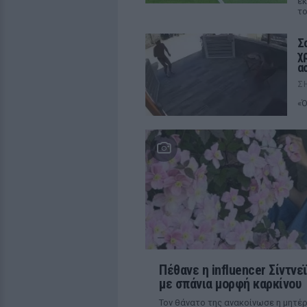
εκ
το
Σ
χ
α
Σ
«Ό
Πέθανε η influencer Σίντνε
με σπάνια μορφή καρκίνου
Τον θάνατο της ανακοίνωσε η μητέρ