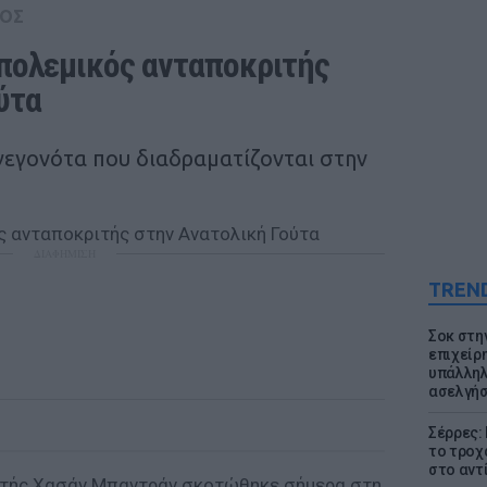
ΟΣ
ολεμικός ανταποκριτής 
ύτα
γεγονότα που διαδραματίζονται στην
ΔΙΑΦΗΜΙΣΗ
TREN
Σοκ στη
επιχείρ
υπάλληλ
ασελγήσ
Σέρρες:
το τροχ
στο αντ
ιτής Χασάν Μπαντράν σκοτώθηκε σήμερα στη