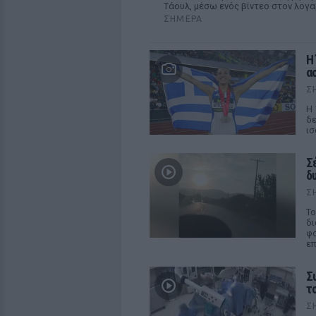
Τάουλ, μέσω ενός βίντεο στον λογα
ΣΉΜΕΡΑ
Η
α
Σ
Η 
δε
ισ
Σ
δ
Σ
Το
δι
φο
ε
Σ
τ
Σ