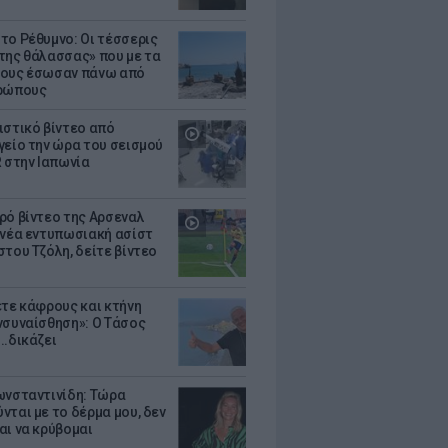
το Ρέθυμνο: Οι τέσσερις
της θάλασσας» που με τα
ους έσωσαν πάνω από
θρώπους
ιστικό βίντεο από
γείο την ώρα του σεισμού
R στην Ιαπωνία
ρό βίντεο της Αρσεναλ
 νέα εντυπωσιακή ασίστ
στου Τζόλη, δείτε βίντεο
ετε κάφρους και κτήνη
νσυναίσθηση»: Ο Τάσος
..δικάζει
ωνσταντινίδη: Τώρα
νται με το δέρμα μου, δεν
αι να κρύβομαι