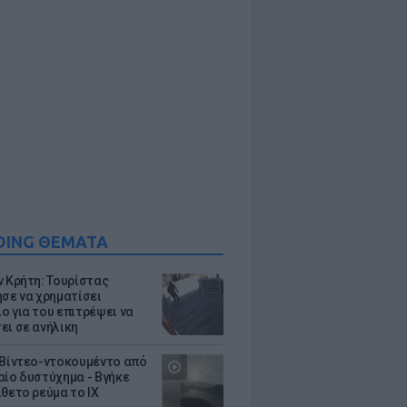
DING ΘΕΜΑΤΑ
ν Κρήτη: Τουρίστας
ησε να χρηματίσει
ο για του επιτρέψει να
ει σε ανήλικη
 Βίντεο-ντοκουμέντο από
αίο δυστύχημα - Βγήκε
ίθετο ρεύμα το ΙΧ