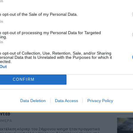
In
o opt-out of the Sale of my Personal Data.
In
to opt-out of processing my Personal Data for Targeted
ΡΙΑ
LIFESTY
ing.
Η Μαρί
In
χρώματ
ωτιά στο Ρέθυμνο: Οι τέσσερις «ήρωες της
o opt-out of Collection, Use, Retention, Sale, and/or Sharing
άλασσας» που με τα σκάφη τους έσωσαν πάνω
ersonal Data that Is Unrelated with the Purposes for which it
πό 100 ανθρώπους
lected.
Out
ΉΜΕΡΑ
θοριστική ήταν η συμβολή τεσσάρων ιδιωτών στη
CONFIRM
γάλη επιχείρηση απομάκρυνσης πολιτών και
ισκεπτών από τον Αγιο Παύλο και την Πρέβελη, την
α που η πυρκαγιά απειλούσε τις δύο περιοχές
ΕΙΔΗΣΕΙ
Data Deletion
Data Access
Privacy Policy
Τροχαί
ο φοβερό βίντεο της Αρσεναλ από την νέα
ντυπωσιακή ασίστ του Χρήστου Τζόλη, δείτε
Μητέρα
ίντεο
ΉΜΕΡΑ
εκτέλεση κόρνερ του 24χρονου winger ήταν πραγματικά