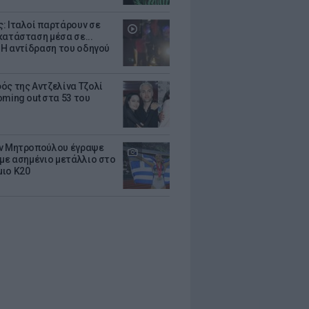
: Ιταλοί παρτάρουν σε
κατάσταση μέσα σε...
- Η αντίδραση του οδηγού
ός της Αντζελίνα Τζολί
oming out στα 53 του
ν Μητροπούλου έγραψε
 με ασημένιο μετάλλιο στο
ιο Κ20