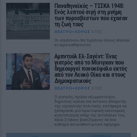
Παναθηναϊκός – ΤΣΣΚΑ 1948:
Ενός λεπτού σιγή στη μνήμη
των πυροσβεστών που έχασαν
τη ζωή τους
ΘΈΑΤΡΟ+ΧΟΡΌΣ
ΧΤΕΣ
Οι «πράσινοι« θα τιμήσουν όσους έπεσαν
εν ώρα καθήκοντος
Αμπντούλ Ελ‑Σαγέντ: Ένας
γιατρός από το Μίσιγκαν που
δημιουργεί πονοκέφαλο εκτός
από τον Λευκό Οίκο και στους
Δημοκρατικούς
ΘΈΑΤΡΟ+ΧΟΡΌΣ
ΧΤΕΣ
Ο γιατρός, πρώην αξιωματούχος
δημόσιας υγείας και έντονος επικριτής
της ισραηλινής πολιτικής, κατάφερε να
ξεπεράσει μία πρωτοφανή οικονομική
κινητοποίηση υπέρ της αντιπάλου του,
Χέιλι Στίβενς βασιζόμενος σε ένα
καθαρά αντικαθεστωτικό αφήγημα