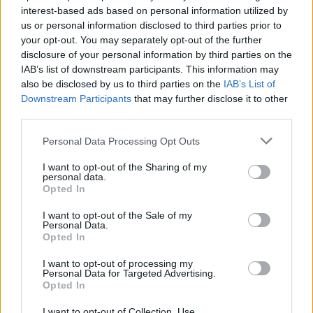
Βόλος: 26χρονος απείλησε να
interest-based ads based on personal information utilized by
σφάξει τη μητέρα του και
us or personal information disclosed to third parties prior to
χτύπησε τον αδελφό του για το
your opt-out. You may separately opt-out of the further
πρωινό
disclosure of your personal information by third parties on the
ΘΈΑΤΡΟ+ΧΟΡΌΣ
ΠΡΙΝ 8 ΏΡΕΣ
IAB’s list of downstream participants. This information may
also be disclosed by us to third parties on the
IAB’s List of
Τα προβλήματα ξεκίνησαν μετά την
επιστροφή του από τον στρατό
Downstream Participants
that may further disclose it to other
third parties.
Βίντεο: Υποψήφιος
Δημοκρατικών στη Χαβάη
Personal Data Processing Opt Outs
βρίζει γυναίκες σε παραλία και
τρώει ξύλο
I want to opt-out of the Sharing of my
personal data.
ΘΈΑΤΡΟ+ΧΟΡΌΣ
ΠΡΙΝ 8 ΏΡΕΣ
Opted In
Οι Αρχές συνέλαβαν τον Κίριλ Μπάσιν,
υποψήφιο των Δημοκρατικών για το
I want to opt-out of the Sale of my
Κογκρέσο στη Χαβάη, μετά από
Personal Data.
επεισόδιο σε κατάμεστη παραλία όπου
Opted In
φέρεται να απείλησε λουόμενους και να
εμπλάκηκε σε βίαιη συμπλοκή
I want to opt-out of processing my
Personal Data for Targeted Advertising.
Opted In
I want to opt-out of Collection, Use,