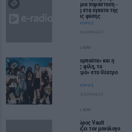
Μήδεια» μια παράσταση ‑
κατάδυση στα έγκατα της
γυναικείας φύσης
ΘΈΑΤΡΟ+ΧΟΡΌΣ
ΠΡΙΝ 441 ΕΒΔΟΜΆΔΕΣ
ΑΘΗΝΑ
από 16/02 έως 30/03
Η «Σταχτομπούτα» και η
πιστή της φίλη, το
«Βλαχαδερό» στο Θέατρο
104
ΘΈΑΤΡΟ+ΧΟΡΌΣ
ΠΡΙΝ 441 ΕΒΔΟΜΆΔΕΣ
ΑΘΗΝΑ
από 16/02 έως 02/03
Ο Πολυχώρος Vault
παρουσιάζει τον μονόλογο