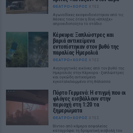
ΘΈΑΤΡΟ+ΧΟΡΌΣ
ΧΤΕΣ
Αγωνοδίκες εκσφενδονίστηκαν από τις
θέσεις τους όταν η δίνη «έπληξε»
απροειδοποίητα το στάδιο
Κέρκυρα: Ξαπλώστρες και
βαριά αντικείμενα
εντοπίστηκαν στον βυθό της
παραλίας Ημερολιά
ΘΈΑΤΡΟ+ΧΟΡΌΣ
ΧΤΕΣ
Ανησυχητικές εικόνες από τον βυθό της
Ημερολιάς στην Κέρκυρα - ξαπλώστρες
και ογκώδη αντικείμενα
εγκαταλελειμμένα στη θάλασσα
Πόρτο Γερμενό: Η στιγμή που οι
φλόγες εισβάλλουν στην
περιοχή στη 1:20 τα
ξημερώματα
ΘΈΑΤΡΟ+ΧΟΡΌΣ
ΧΤΕΣ
Βίντεο από κάμερα ασφαλείας
καταγράφει τη δραματική εισβολή του