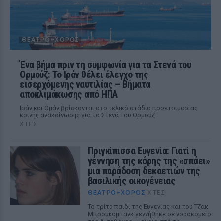
ΘΈΑΤΡΟ+ΧΟΡΌΣ
Ένα βήμα πριν τη συμφωνία για τα Στενά του
Ορμούζ: Το Ιράν θέλει έλεγχο της
εισερχόμενης ναυτιλίας – Βήματα
αποκλιμάκωσης από ΗΠΑ
Ιράν και Ομάν βρίσκονται στο τελικό στάδιο προετοιμασίας
κοινής ανακοίνωσης για τα Στενά του Ορμούζ
ΧΤΕΣ
Πριγκίπισσα Ευγενία: Γιατί η
γέννηση της κόρης της «σπάει»
μια παράδοση δεκαετιών της
βασιλικής οικογένειας
ΘΈΑΤΡΟ+ΧΟΡΌΣ
ΧΤΕΣ
Το τρίτο παιδί της Ευγενίας και του Τζακ
Μπρούκσμπανκ γεννήθηκε σε νοσοκομείο