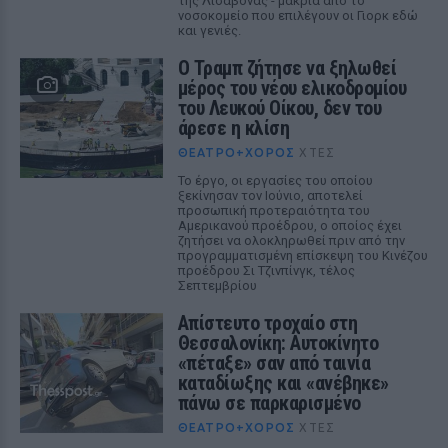
της Λισαβόνας - μακριά από το
νοσοκομείο που επιλέγουν οι Γιορκ εδώ
και γενιές.
Ο Τραμπ ζήτησε να ξηλωθεί
μέρος του νέου ελικοδρομίου
του Λευκού Οίκου, δεν του
άρεσε η κλίση
ΘΈΑΤΡΟ+ΧΟΡΌΣ
ΧΤΕΣ
Το έργο, οι εργασίες του οποίου
ξεκίνησαν τον Ιούνιο, αποτελεί
προσωπική προτεραιότητα του
Αμερικανού προέδρου, ο οποίος έχει
ζητήσει να ολοκληρωθεί πριν από την
προγραμματισμένη επίσκεψη του Κινέζου
προέδρου Σι Τζινπίνγκ, τέλος
Σεπτεμβρίου
Απίστευτο τροχαίο στη
Θεσσαλονίκη: Αυτοκίνητο
«πέταξε» σαν από ταινία
καταδίωξης και «ανέβηκε»
πάνω σε παρκαρισμένο
ΘΈΑΤΡΟ+ΧΟΡΌΣ
ΧΤΕΣ