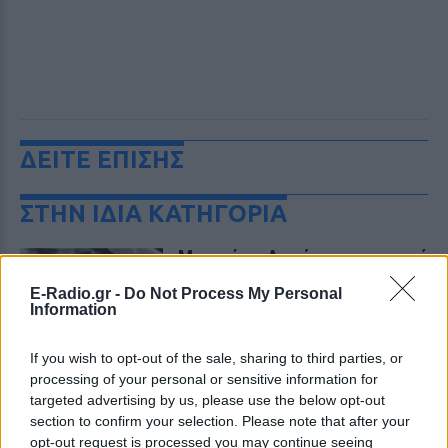
ΔΕΙΤΕ ΕΠΙΣΗΣ
ΣΤΗΝ ΙΔΙΑ ΚΑΤΗΓΟΡΙΑ
Μυστράς: «Δεν ήταν οικονομικό
το κίνητρο» υποστηρίζει ο
E-Radio.gr -
Do Not Process My Personal
συνήγορος του 55χρονου που
Information
είχε τη σορό του πατέρα του σε
καταψύκτη
If you wish to opt-out of the sale, sharing to third parties, or
ΘΈΑΤΡΟ+ΧΟΡΌΣ
ΠΡΙΝ 8 ΏΡΕΣ
processing of your personal or sensitive information for
Ο ίδιος δήλωσε ότι ο πελάτης του είχε
targeted advertising by us, please use the below opt-out
μια εξαιρετικά έντονη συναισθηματική
section to confirm your selection. Please note that after your
εξάρτηση από τους γονείς του
opt-out request is processed you may continue seeing