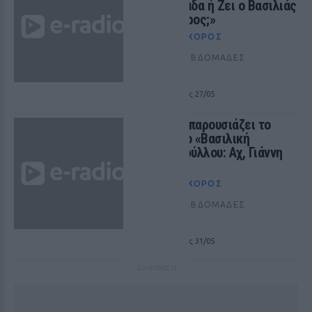
«Ολυμπιάδα ή Ζει ο Βασιλιάς
Αλέξανδρος;»
ΘΈΑΤΡΟ+ΧΟΡΌΣ
ΠΡΙΝ 439 ΕΒΔΟΜΆΔΕΣ
ΑΘΗΝΑ
από 07/03 έως 27/05
Το Vault παρουσιάζει το
μονόλογο «Βασιλική
Τριανταφύλλου: Αχ, Γιάννη
μ’!»
ΘΈΑΤΡΟ+ΧΟΡΌΣ
ΠΡΙΝ 439 ΕΒΔΟΜΆΔΕΣ
ΑΘΗΝΑ
από 07/03 έως 31/05
ΔΙΑΦΗΜΙΣΗ