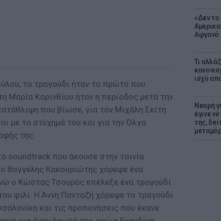
«Δεν το 
Αμερικα
Αφγανό 
Τι αλλά
κανονισ
ισχύ απ
ύλου, το τραγούδι ήταν το πρώτο που
 τη Μαρία Κορινθίου ήταν η περίοδος μετά την
Νεαρή γ
κατάθλιψη που βίωσε, για τον Μιχάλη Σεϊτη
έγινε vi
αι με το ατύχημά του και για την Όλγα
της, δε
μεταμό
ρφής της.
ο soundtrack που άκουσε στην ταινία
, ο Βαγγέλης Κακουριώτης χόρεψε ένα
 ενώ ο Κώστας Τσουρός επέλεξε ένα τραγούδι
ου φιλί. Η Άννη Πανταζή χόρεψε το τραγούδι
σσαλονίκη και τις προπονήσεις που έκανε
ρεψε για έναν έρωτά της, ενώ η Ευρυδίκη