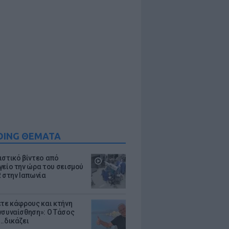
DING ΘΕΜΑΤΑ
ιστικό βίντεο από
γείο την ώρα του σεισμού
R στην Ιαπωνία
ετε κάφρους και κτήνη
νσυναίσθηση»: Ο Τάσος
..δικάζει