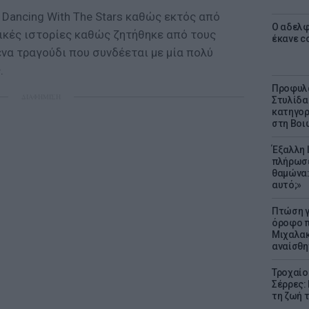
υ Dancing With The Stars καθώς εκτός από
Ο αδελφ
τικές ιστορίες καθώς ζητήθηκε από τους
έκανε c
να τραγούδι που συνδέεται με μία πολύ
.
Προφυλα
ΔΙΑΦΗΜΙΣΗ
Στυλίδα
κατηγορ
στη Βοι
Έξαλλη 
πλήρωσε
θαμώνα:
αυτό;»
Πτώση γ
όροφο π
Μιχαλακ
αναίσθη
Τροχαίο
Σέρρες:
τη ζωή 