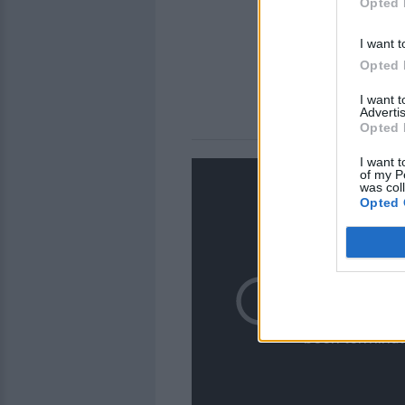
Opted 
I want t
Opted 
I want 
Advertis
Opted 
I want t
of my P
was col
Opted 