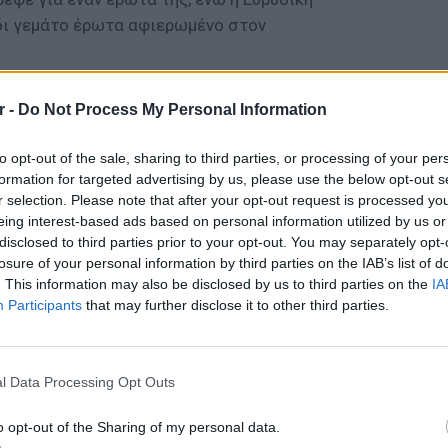
δι γεμάτο έρωτα αφιερωμένο στον
της βραδιάς είχε το ζευγάρι της Άννης
r -
Do Not Process My Personal Information
to opt-out of the sale, sharing to third parties, or processing of your per
ΔΙΑΦΗΜΙΣΗ
formation for targeted advertising by us, please use the below opt-out s
r selection. Please note that after your opt-out request is processed y
eing interest-based ads based on personal information utilized by us or
disclosed to third parties prior to your opt-out. You may separately opt-
losure of your personal information by third parties on the IAB’s list of
. This information may also be disclosed by us to third parties on the
IA
Participants
that may further disclose it to other third parties.
ΕΙΔΗΣΕΙ
Γονικές
μεταφο
l Data Processing Opt Outs
φόρο
o opt-out of the Sharing of my personal data.