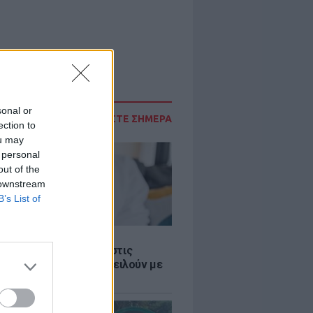
sonal or
ΔΙΑΒΑΣΤΕ ΣΗΜΕΡΑ
ection to
ou may
 personal
out of the
 downstream
B’s List of
Σ
 παροχές: Οι παγίδες στις
ρές χρημάτων που απειλούν με