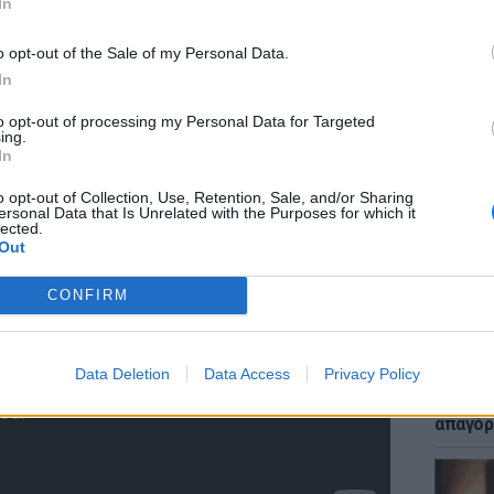
In
o opt-out of the Sale of my Personal Data.
In
to opt-out of processing my Personal Data for Targeted
ΕΙΔΗΣΕΙ
ing.
Μακελε
In
Μαθητή
o opt-out of Collection, Use, Retention, Sale, and/or Sharing
ersonal Data that Is Unrelated with the Purposes for which it
lected.
Out
CONFIRM
LIFESTY
Data Deletion
Data Access
Privacy Policy
Μυστικ
ζευγάρ
απαγόρ