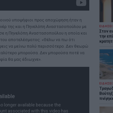
κοινού υποψήφιοι προς αποχώρηση ήταν η
ενέρ της και η Πηνελόπη Αναστασοπούλου με
ΕΙΔΗΣΕΙ
Στον ε
ησε η Πηνελόπη Αναστασοπούλου η οποία και
την επί
του αποτελέσματος: «Θέλω να πω ότι
κρατητ
ψεις να μείνω πολύ περισσότερο. Δεν θεωρώ
 καλύτερο μπορούσα. Δεν μπορούσα ποτέ να
φία θα μας έδιωχνε».
ΕΙΔΗΣΕΙ
Τραγωδ
Βούτηξε
πνίγηκε