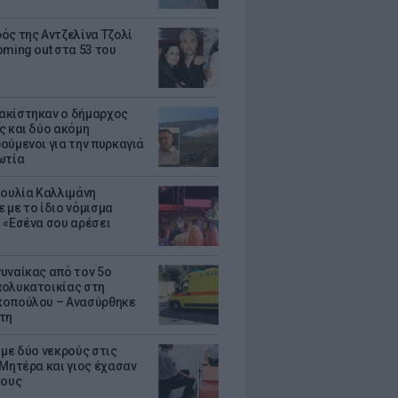
ός της Αντζελίνα Τζολί
oming out στα 53 του
κίστηκαν ο δήμαρχος
ς και δύο ακόμη
ούμενοι για την πυρκαγιά
ωτία
Ιουλία Καλλιμάνη
 με το ίδιο νόμισμα
 «Εσένα σου αρέσει
υναίκας από τον 5ο
ολυκατοικίας στη
οπούλου – Ανασύρθηκε
τη
 με δύο νεκρούς στις
 Μητέρα και γιος έχασαν
τους