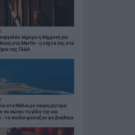
Σ
ισαγγελέα σήμερα η 46χρονη για
θεση στη Marfin - η νύχτα της στα
ήρια της ΓΑΔΑ
Σ
ία στα Μάλια με νεκρή μητέρα:
 να σώσει τη φίλη της και
 - τα παιδιά φώναζαν για βοήθεια