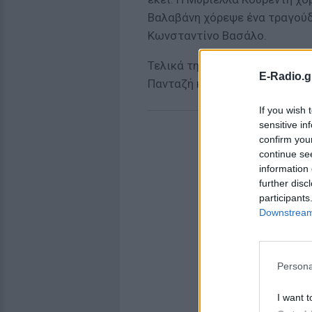
Βαλαβάνη χόρεψε ένα τραγού
Κωνσταντίνο Βασάλο.
Τελικά την κορυφαία επίδοση 
E-Radio.g
Πανταζή και του Ρίχαρντ.
If you wish 
sensitive in
confirm you
continue se
information 
further disc
participants
Downstream 
Persona
I want t