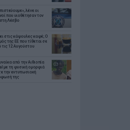
πιστεύουμε», λένε οι
νοί που υιοθέτησαν τον
στη Λέσβο
ζει στις κάψουλες καφέ; Ο
μός της ΕΕ που τίθεται σε
ό τις 12 Αυγούστου
υναίκα από την Αιθιοπία
ral με τη φυσική ομορφιά
ίτε την εντυπωσιακή
ρφωσή της