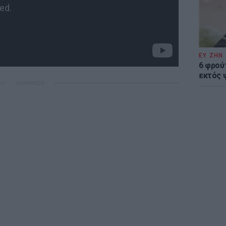
ΕΥ ΖΗΝ
6 φρού
εκτός 
ΔΙΑΦΗΜΙΣΗ