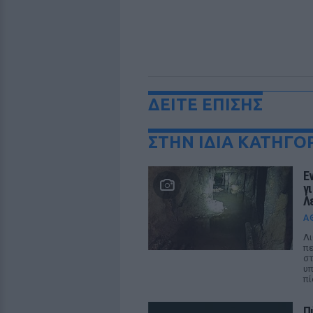
ΔΕΙΤΕ ΕΠΙΣΗΣ
ΣΤΗΝ ΙΔΙΑ ΚΑΤΗΓΟ
Ε
γ
Λ
Α
Λι
πε
στ
υπ
π
Π