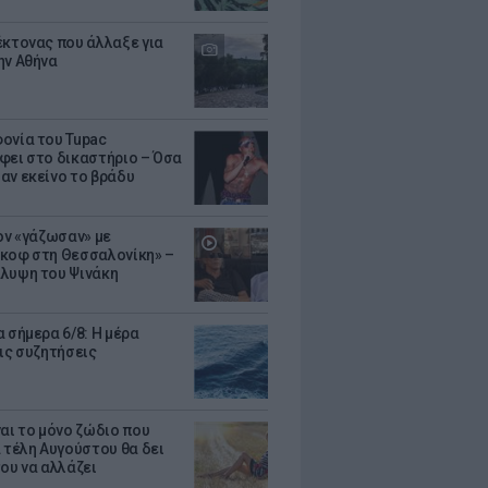
έκτονας που άλλαξε για
ην Αθήνα
ονία του Tupac
φει στο δικαστήριο – Όσα
αν εκείνο το βράδυ
Τον «γάζωσαν» με
κοφ στη Θεσσαλονίκη» –
λυψη του Ψινάκη
 σήμερα 6/8: Η μέρα
τις συζητήσεις
ναι το μόνο ζώδιο που
α τέλη Αυγούστου θα δει
του να αλλάζει