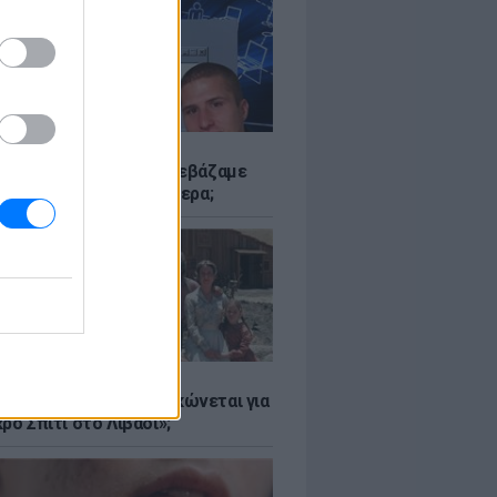
Α
αν το Napster που κατεβάζαμε
 - Πού βρίσκονται σήμερα;
Α
er: Γιατί η Αμερική τσακώνεται για
ρό Σπίτι στο Λιβάδι»;