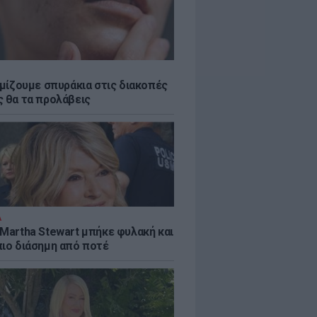
εμίζουμε σπυράκια στις διακοπές
ς θα τα προλάβεις
Α
 Martha Stewart μπήκε φυλακή και
πιο διάσημη από ποτέ