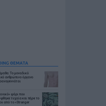
DING ΘΕΜΑΤΑ
έμαθα: Το μοναδικό
κό ανθρώπινο όργανο
οαναγεννάται
μονικό» ψάρι που
φθηκε τυχαία και πήρε το
ου από το «Stranger