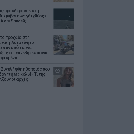
ς προσέκρουσε στη
Τι κρύβει η «σιγή ιχθύος»
A και SpaceX;
το τροχαίο στη
νίκη: Αυτοκίνητο
» σαν από ταινία
ξης και «ανέβηκε» πάνω
αρισμένο
: Συνελήφθη ηθοποιός που
oνητή ως κολιέ - Τι της
ίζουν οι αρχές