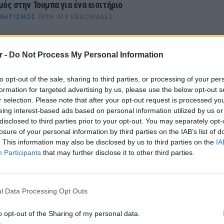
μός στην Τουμπα για ένα εισιτήριο
ΛΗΤΙΣΜΌΣ
ΠΡΙΝ 439 ΕΒΔΟΜΆΔΕΣ
r -
Do Not Process My Personal Information
ΔΙΑΦΗΜΙΣΗ
to opt-out of the sale, sharing to third parties, or processing of your per
formation for targeted advertising by us, please use the below opt-out s
r selection. Please note that after your opt-out request is processed y
eing interest-based ads based on personal information utilized by us or
disclosed to third parties prior to your opt-out. You may separately opt-
losure of your personal information by third parties on the IAB’s list of
. This information may also be disclosed by us to third parties on the
IA
Participants
that may further disclose it to other third parties.
LIFESTY
Οι συν
l Data Processing Opt Outs
εισιτήρ
gr στο
Google News
και μάθετε πρώτοι
τα
τις τιμ
o opt-out of the Sharing of my personal data.