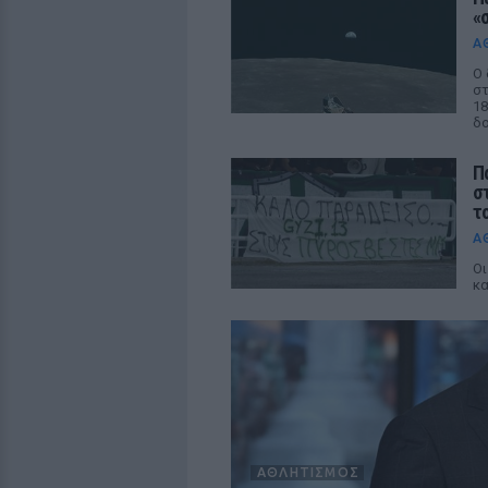
«
Α
Ο 
στ
18
δο
Π
σ
τ
Α
Οι
κ
ΑΘΛΗΤΙΣΜΌΣ