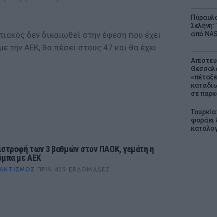
Πύραυλο
Σελήνη: 
πιακός δεν δικαιωθεί στην έφεση που έχει
από NAS
 με την ΑΕΚ, θα πέσει στους 47 και θα έχει
Απίστευ
Θεσσαλο
«πέταξε
καταδίω
σε παρκ
Τουρκία
φοράει δ
καταλογ
ιστροφή των 3 βαθμών στον ΠΑΟΚ, γεμάτη η
ύμπα με ΑΕΚ
ΛΗΤΙΣΜΌΣ
ΠΡΙΝ 439 ΕΒΔΟΜΆΔΕΣ