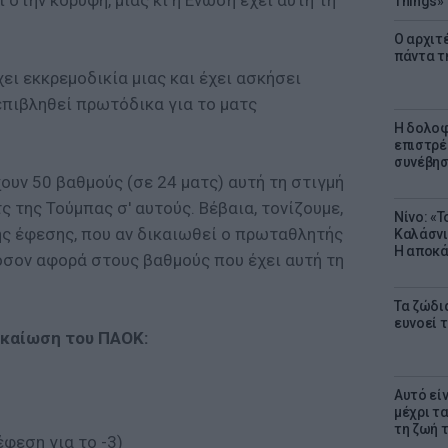
 στην κορυφή, μιας κι η Ενωση έχει αυτή τη
Things»
Ο αρχιτ
πάντα τ
ει εκκρεμοδικία μιας και έχει ασκήσει
 επιβληθεί πρωτόδικα για το ματς
Η δολοφ
επιστρέ
συνέβησ
υν 50 βαθμούς (σε 24 ματς) αυτή τη στιγμή
ς της Τούμπας σ' αυτούς. Βέβαια, τονίζουμε,
Νίνο: «
ς έφεσης, που αν δικαιωθεί ο πρωταθλητής
Καλάσνι
Η αποκά
όσον αφορά στους βαθμούς που έχει αυτή τη
Τα ζώδια
ευνοεί 
ικαίωση του ΠΑΟΚ:
Αυτό εί
μέχρι τ
τη ζωή 
έφεση για το -3)