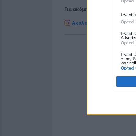
Opted 
Για ακόμη περισσότερα
νέα
,
I want t
Opted 
Ακολουθήστε το E-Radio.g
I want 
Advertis
Opted 
I want t
of my P
was col
Opted 