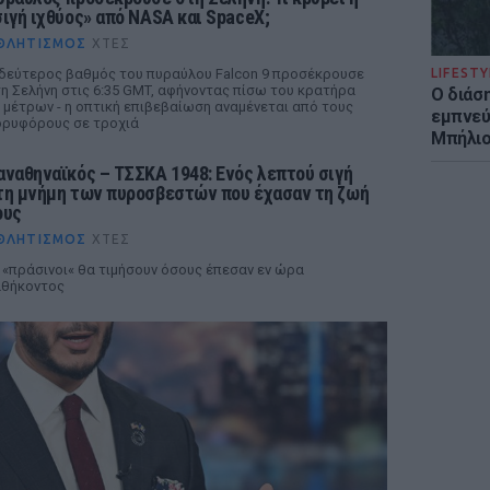
σιγή ιχθύος» από NASA και SpaceX;
ΘΛΗΤΙΣΜΌΣ
ΧΤΕΣ
δεύτερος βαθμός του πυραύλου Falcon 9 προσέκρουσε
LIFESTY
η Σελήνη στις 6:35 GMT, αφήνοντας πίσω του κρατήρα
Ο διάσ
 μέτρων - η οπτική επιβεβαίωση αναμένεται από τους
εμπνεύ
ρυφόρους σε τροχιά
Μπήλιο
αναθηναϊκός – ΤΣΣΚΑ 1948: Ενός λεπτού σιγή
τη μνήμη των πυροσβεστών που έχασαν τη ζωή
ους
ΘΛΗΤΙΣΜΌΣ
ΧΤΕΣ
 «πράσινοι« θα τιμήσουν όσους έπεσαν εν ώρα
αθήκοντος