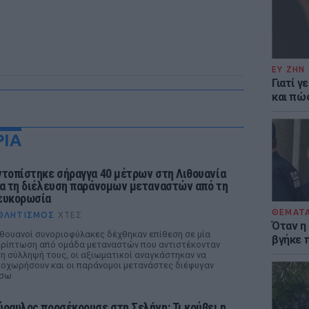
ΕΥ ΖΗΝ
Γιατί γ
και πώ
ΡΙΑ
ντοπίστηκε σήραγγα 40 μέτρων στη Λιθουανία
ια τη διέλευση παράνομων μεταναστών από τη
ευκορωσία
ΘΕΜΑΤ
ΘΛΗΤΙΣΜΌΣ
ΧΤΕΣ
Όταν η
θουανοί συνοριοφύλακες δέχθηκαν επίθεση σε μία
βγήκε 
ρίπτωση από ομάδα μεταναστών που αντιστέκονταν
η σύλληψή τους, οι αξιωματικοί αναγκάστηκαν να
οχωρήσουν και οι παράνομοι μετανάστες διέφυγαν
ίσω
ύραυλος προσέκρουσε στη Σελήνη: Τι κρύβει η