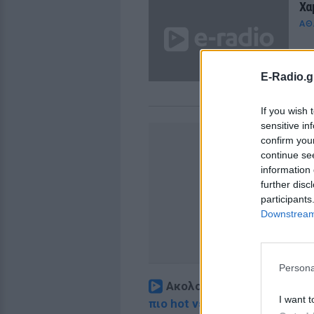
Χα
ΑΘ
E-Radio.g
If you wish 
sensitive in
confirm you
continue se
information 
further disc
participants
Downstream 
Persona
Ακολουθήστε το E-Radio.
I want t
πιο hot νέα
.