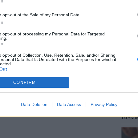
In
 μπείτε στην
ροή ειδήσεων
του E-Daily.gr
o opt-out of the Sale of my Personal Data.
In
r και στο Instagram
to opt-out of processing my Personal Data for Targeted
ΔΙΑΦΗΜΙΣΗ
ing.
ΘΕΜΑΤ
In
Έφτιαξ
μουσική
o opt-out of Collection, Use, Retention, Sale, and/or Sharing
ersonal Data that Is Unrelated with the Purposes for which it
lected.
Out
CONFIRM
Data Deletion
Data Access
Privacy Policy
ΘΕΜΑΤ
Explain
το «Μικ