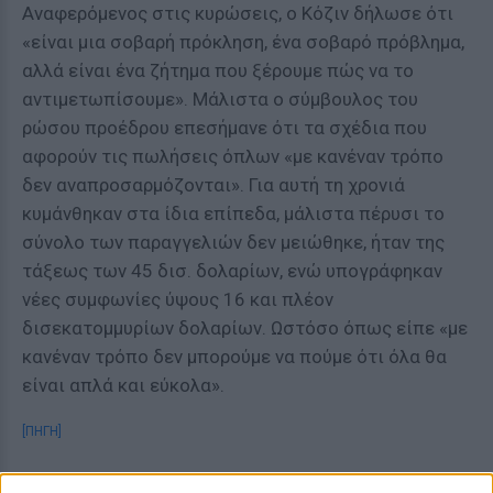
Αναφερόμενος στις κυρώσεις, ο Κόζιν δήλωσε ότι
«είναι μια σοβαρή πρόκληση, ένα σοβαρό πρόβλημα,
αλλά είναι ένα ζήτημα που ξέρουμε πώς να το
αντιμετωπίσουμε». Μάλιστα ο σύμβουλος του
ρώσου προέδρου επεσήμανε ότι τα σχέδια που
αφορούν τις πωλήσεις όπλων «με κανέναν τρόπο
δεν αναπροσαρμόζονται». Για αυτή τη χρονιά
κυμάνθηκαν στα ίδια επίπεδα, μάλιστα πέρυσι το
σύνολο των παραγγελιών δεν μειώθηκε, ήταν της
τάξεως των 45 δισ. δολαρίων, ενώ υπογράφηκαν
νέες συμφωνίες ύψους 16 και πλέον
δισεκατομμυρίων δολαρίων. Ωστόσο όπως είπε «με
κανέναν τρόπο δεν μπορούμε να πούμε ότι όλα θα
είναι απλά και εύκολα».
[ΠΗΓΗ]