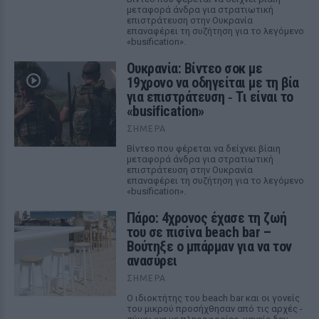
μεταφορά άνδρα για στρατιωτική
επιστράτευση στην Ουκρανία
επαναφέρει τη συζήτηση για το λεγόμενο
«busification».
Ουκρανία: Βίντεο σοκ με
19χρονο να οδηγείται με τη βία
για επιστράτευση ‑ Τι είναι το
«busification»
ΣΉΜΕΡΑ
Βίντεο που φέρεται να δείχνει βίαιη
μεταφορά άνδρα για στρατιωτική
επιστράτευση στην Ουκρανία
επαναφέρει τη συζήτηση για το λεγόμενο
«busification».
Πάρο: 4χρονος έχασε τη ζωή
του σε πισίνα beach bar –
Βούτηξε ο μπάρμαν για να τον
ανασύρει
ΣΉΜΕΡΑ
Ο ιδιοκτήτης του beach bar και οι γονείς
του μικρού προσήχθησαν από τις αρχές -