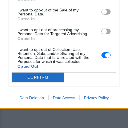
Ακολουθήστε το E-Radio.gr στο
Google News
I want to opt-out of the Sale of my
και μάθετε πρώτοι
τα πιο hot νέα
.
Personal Data.
Opted In
Για ακόμη περισσότερα
νέα
, μπείτε στην
ροή
I want to opt-out of processing my
ειδήσεων
του E-Daily.gr
Personal Data for Targeted Advertising.
Opted In
Ακολουθήστε το E-Radio.gr και στο Instagram
I want to opt-out of Collection, Use,
Retention, Sale, and/or Sharing of my
ΔΙΑΦΗΜΙΣΗ
Personal Data that Is Unrelated with the
Purposes for which it was collected.
Opted Out
CONFIRM
Data Deletion
Data Access
Privacy Policy