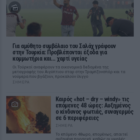
Για αμύθητο συμβόλαιο του Σαλάχ γράφουν
στην Τουρκία: Προβλέπονται έξοδα για
κομμωτήρια και... χαρτί υγείας
Οι Τούρκοί αναφέρουν τα οικονομικά δεδομένα της
μεταγραφής του Αιγύπτιου σταρ στην Τραμπζονσπόρ και τα
νούμερα που βγάζουν, προκαλούν ίλιγγο
ΣΉΜΕΡΑ
Καιρός «hot – dry – windy» τις
επόμενες 48 ώρες: Αυξημένος
ο κίνδυνος φωτιάς, συναγερμός
σε 6 περιφέρειες
ΣΉΜΕΡΑ
Το επόμενο 48ωρο, επομένως, απαιτεί
αυξημένη προσοχή, καθώς οι υψηλές