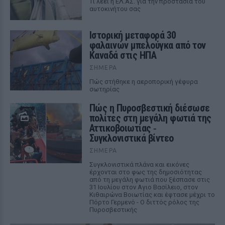
Tι λέει η ΕΛ.ΑΣ. για την προστασία του
αυτοκινήτου σας
Ιστορική μεταφορά 30
φαλαινών μπελούγκα από τον
Καναδά στις ΗΠΑ
ΣΉΜΕΡΑ
Πώς στήθηκε η αεροπορική γέφυρα
σωτηρίας
Πώς η Πυροσβεστική διέσωσε
πολίτες στη μεγάλη φωτιά της
Αττικοβοιωτίας ‑
Συγκλονιστικά βίντεο
ΣΉΜΕΡΑ
Συγκλονιστικά πλάνα και εικόνες
έρχονται στο φως της δημοσιότητας
από τη μεγάλη φωτιά που ξέσπασε στις
31 Ιουλίου στον Αγιο Βασίλειο, στον
Κιθαιρώνα Βοιωτίας και έφτασε μέχρι το
Πόρτο Γερμενό - Ο διττός ρόλος της
Πυροσβεστικής