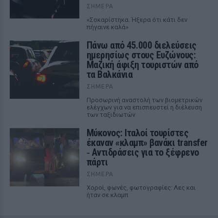
ΣΉΜΕΡΑ
«Σοκαρίστηκα. Ήξερα ότι κάτι δεν
πήγαινε καλά»
Πάνω από 45.000 διελεύσεις
ημερησίως στους Ευζώνους:
Μαζική άφιξη τουριστών από
τα Βαλκάνια
ΣΉΜΕΡΑ
Προσωρινή αναστολή των βιομετρικών
ελέγχων για να επισπευστεί η διέλευση
των ταξιδιωτών
Μύκονος: Ιταλοί τουρίστες
έκαναν «κλαμπ» βανάκι transfer
‑ Αντιδράσεις για το ξέφρενο
πάρτι
ΣΉΜΕΡΑ
Χοροί, φωνές, φωτογραφίες: Λες και
ήταν σε κλαμπ