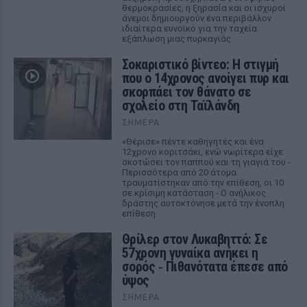
θερμοκρασίες, η ξηρασία και οι ισχυροί
άνεμοι δημιουργούν ένα περιβάλλον
ιδιαίτερα ευνοϊκό για την ταχεία
εξάπλωση μιας πυρκαγιάς
Σοκαριστικό βίντεο: Η στιγμή
που ο 14χρονος ανοίγει πυρ και
σκορπάει τον θάνατο σε
σχολείο στη Ταϊλάνδη
ΣΉΜΕΡΑ
«Θέρισε» πέντε καθηγητές και ένα
12χρονο κοριτσάκι, ενώ νωρίτερα είχε
σκοτώσει τον παππού και τη γιαγιά του -
Περισσότερα από 20 άτομα
τραυματίστηκαν από την επίθεση, οι 10
σε κρίσιμη κατάσταση - Ο ανήλικος
δράστης αυτοκτόνησε μετά την ένοπλη
επίθεση
Θρίλερ στον Λυκαβηττό: Σε
57χρονη γυναίκα ανήκει η
σορός ‑ Πιθανότατα έπεσε από
ύψος
ΣΉΜΕΡΑ