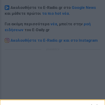
Ακολουθήστε το E-Radio.gr στο
Google News
και μάθετε πρώτοι
τα πιο hot νέα
.
Για ακόμη περισσότερα
νέα
, μπείτε στην
ροή
ειδήσεων
του E-Daily.gr
Ακολουθήστε το E-Radio.gr και στο Instagram
ΔΙΑΦΗΜΙΣΗ