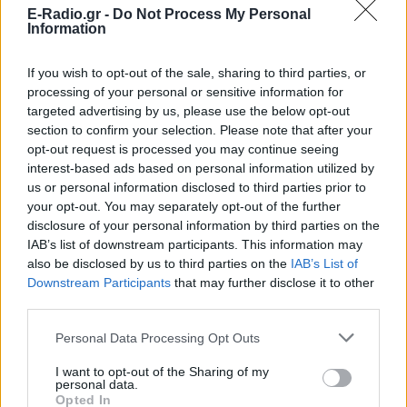
E-Radio.gr -
Do Not Process My Personal
Information
If you wish to opt-out of the sale, sharing to third parties, or
processing of your personal or sensitive information for
targeted advertising by us, please use the below opt-out
section to confirm your selection. Please note that after your
opt-out request is processed you may continue seeing
interest-based ads based on personal information utilized by
us or personal information disclosed to third parties prior to
your opt-out. You may separately opt-out of the further
ΔΕΙΤΕ ΕΠΙΣΗΣ
disclosure of your personal information by third parties on the
IAB’s list of downstream participants. This information may
also be disclosed by us to third parties on the
IAB’s List of
ΣΤΗΝ ΙΔΙΑ ΚΑΤΗΓΟΡΙΑ
Downstream Participants
that may further disclose it to other
third parties.
Δεκαπενταύγουστος: Πώς
αμείβεται η εργασία την αργία
Personal Data Processing Opt Outs
στον ιδιωτικό τομέα
I want to opt-out of the Sharing of my
ΣΉΜΕΡΑ
personal data.
Διευκρινίσεις για την αμοιβή των
Opted In