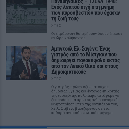
Παναθηναϊκός – ΤΣΣΚΑ 1948:
Ενός λεπτού σιγή στη μνήμη
των πυροσβεστών που έχασαν
τη ζωή τους
ΧΤΕΣ
Οι «πράσινοι« θα τιμήσουν όσους έπεσαν
εν ώρα καθήκοντος
Αμπντούλ Ελ‑Σαγέντ: Ένας
γιατρός από το Μίσιγκαν που
δημιουργεί πονοκέφαλο εκτός
από τον Λευκό Οίκο και στους
Δημοκρατικούς
ΧΤΕΣ
Ο γιατρός, πρώην αξιωματούχος
δημόσιας υγείας και έντονος επικριτής
της ισραηλινής πολιτικής, κατάφερε να
ξεπεράσει μία πρωτοφανή οικονομική
κινητοποίηση υπέρ της αντιπάλου του,
Χέιλι Στίβενς βασιζόμενος σε ένα
καθαρά αντικαθεστωτικό αφήγημα