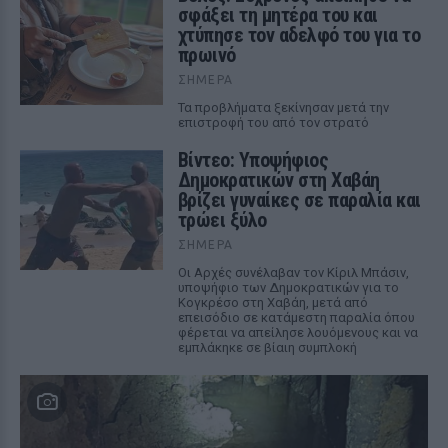
σφάξει τη μητέρα του και
χτύπησε τον αδελφό του για το
πρωινό
ΣΉΜΕΡΑ
Τα προβλήματα ξεκίνησαν μετά την
επιστροφή του από τον στρατό
Βίντεο: Υποψήφιος
Δημοκρατικών στη Χαβάη
βρίζει γυναίκες σε παραλία και
τρώει ξύλο
ΣΉΜΕΡΑ
Οι Αρχές συνέλαβαν τον Κίριλ Μπάσιν,
υποψήφιο των Δημοκρατικών για το
Κογκρέσο στη Χαβάη, μετά από
επεισόδιο σε κατάμεστη παραλία όπου
φέρεται να απείλησε λουόμενους και να
εμπλάκηκε σε βίαιη συμπλοκή