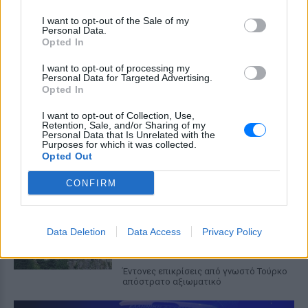
εργαζομένων του ιδιωτικού τομέα την
αργία του Δεκαπενταύγουστου παρέχει
I want to opt-out of the Sale of my
η ΓΣΕΕ. Μέσω του Κέντρου
Personal Data.
Πληροφόρησης Εργαζόμενων
Opted In
Μυστράς ‑πτώμα σε
I want to opt-out of processing my
καταψύκτη: Σε παθολογικά
Personal Data for Targeted Advertising.
αίτια οφείλεται ο θάνατος του
Opted In
ηλικιωμένου
I want to opt-out of Collection, Use,
ΣΉΜΕΡΑ
Retention, Sale, and/or Sharing of my
Personal Data that Is Unrelated with the
Η σορός βρέθηκε σε κατάσταση βαθιάς
Purposes for which it was collected.
κατάψυξης σε ξενοδοχείο που
Opted Out
διατηρούσε ο 55χρονος γιος του, ο
οποίος την είχε κλειδωμένη για χρόνια.
CONFIRM
Παναγία Σουμελά: Τουρκικός
καβγάς μετά τη σύγκριση με τη
Μέκκα – Σφοδρή αντεπίθεση
Data Deletion
Data Access
Privacy Policy
από απόστρατο
ΣΉΜΕΡΑ
Έντονες επικρίσεις από γνωστό Τούρκο
απόστρατο αξιωματικό