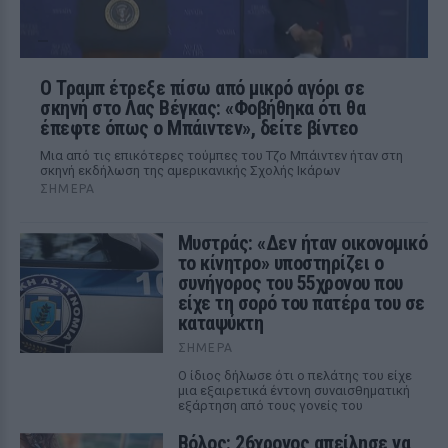
Ο Τραμπ έτρεξε πίσω από μικρό αγόρι σε
σκηνή στο Λας Βέγκας: «Φοβήθηκα ότι θα
έπεφτε όπως ο Μπάιντεν», δείτε βίντεο
Μια από τις επικότερες τούμπες του Τζο Μπάιντεν ήταν στη
σκηνή εκδήλωση της αμερικανικής Σχολής Ικάρων
ΣΉΜΕΡΑ
Μυστράς: «Δεν ήταν οικονομικό
το κίνητρο» υποστηρίζει ο
συνήγορος του 55χρονου που
είχε τη σορό του πατέρα του σε
καταψύκτη
ΣΉΜΕΡΑ
Ο ίδιος δήλωσε ότι ο πελάτης του είχε
μια εξαιρετικά έντονη συναισθηματική
εξάρτηση από τους γονείς του
Βόλος: 26χρονος απείλησε να