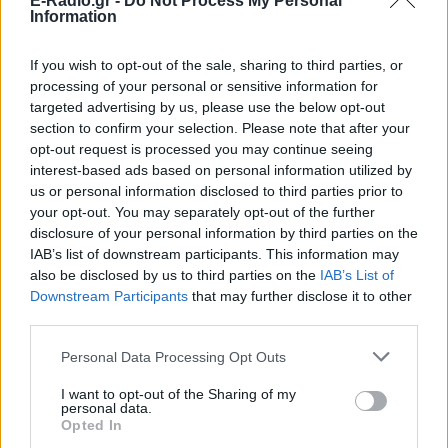
E-Radio.gr -
Do Not Process My Personal
Information
If you wish to opt-out of the sale, sharing to third parties, or
processing of your personal or sensitive information for
ΔΕΙΤΕ ΕΠΙΣΗΣ
targeted advertising by us, please use the below opt-out
section to confirm your selection. Please note that after your
opt-out request is processed you may continue seeing
ΣΤΗΝ ΙΔΙΑ ΚΑΤΗΓΟΡΙΑ
interest-based ads based on personal information utilized by
us or personal information disclosed to third parties prior to
Ο Τραμπ έτρεξε πίσω από
your opt-out. You may separately opt-out of the further
μικρό αγόρι σε σκηνή στο Λας
disclosure of your personal information by third parties on the
Βέγκας: «Φοβήθηκα ότι θα
IAB’s list of downstream participants. This information may
έπεφτε όπως ο Μπάιντεν»,
also be disclosed by us to third parties on the
IAB’s List of
δείτε βίντεο
Downstream Participants
that may further disclose it to other
ΣΉΜΕΡΑ
third parties.
Μια από τις επικότερες τούμπες του Τζο
Personal Data Processing Opt Outs
Μπάιντεν ήταν στη σκηνή εκδήλωση της
αμερικανικής Σχολής Ικάρων
I want to opt-out of the Sharing of my
Μυστράς: «Δεν ήταν οικονομικό
personal data.
Opted In
το κίνητρο» υποστηρίζει ο