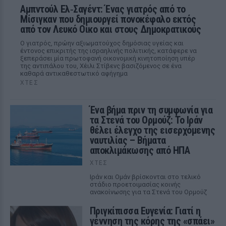
Αμπντούλ Ελ‑Σαγέντ: Ένας γιατρός από το
Μίσιγκαν που δημιουργεί πονοκέφαλο εκτός
από τον Λευκό Οίκο και στους Δημοκρατικούς
Ο γιατρός, πρώην αξιωματούχος δημόσιας υγείας και
έντονος επικριτής της ισραηλινής πολιτικής, κατάφερε να
ξεπεράσει μία πρωτοφανή οικονομική κινητοποίηση υπέρ
της αντιπάλου του, Χέιλι Στίβενς βασιζόμενος σε ένα
καθαρά αντικαθεστωτικό αφήγημα
ΧΤΕΣ
Ένα βήμα πριν τη συμφωνία για
τα Στενά του Ορμούζ: Το Ιράν
θέλει έλεγχο της εισερχόμενης
ναυτιλίας – Βήματα
αποκλιμάκωσης από ΗΠΑ
ΧΤΕΣ
Ιράν και Ομάν βρίσκονται στο τελικό
στάδιο προετοιμασίας κοινής
ανακοίνωσης για τα Στενά του Ορμούζ
Πριγκίπισσα Ευγενία: Γιατί η
γέννηση της κόρης της «σπάει»