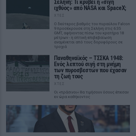
Σελήνη: Τι κρύβει η «σιγή
ιχθύος» από NASA και SpaceX;
ΧΤΕΣ
Ο δεύτερος βαθμός του πυραύλου Falcon
9 προσέκρουσε στη Σελήνη στις 6:35
GMT, αφήνοντας πίσω του κρατήρα 18
μέτρων - η οπτική επιβεβαίωση
αναμένεται από τους δορυφόρους σε
τροχιά
Παναθηναϊκός – ΤΣΣΚΑ 1948:
Ενός λεπτού σιγή στη μνήμη
των πυροσβεστών που έχασαν
τη ζωή τους
ΧΤΕΣ
Οι «πράσινοι« θα τιμήσουν όσους έπεσαν
εν ώρα καθήκοντος