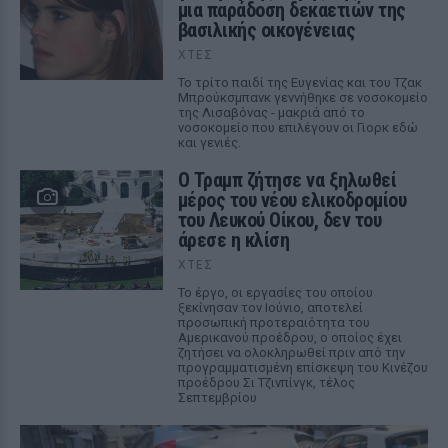
μια παράδοση δεκαετιών της
βασιλικής οικογένειας
ΧΤΕΣ
Το τρίτο παιδί της Ευγενίας και του Τζακ
Μπρούκσμπανκ γεννήθηκε σε νοσοκομείο
της Λισαβόνας - μακριά από το
νοσοκομείο που επιλέγουν οι Γιορκ εδώ
και γενιές.
Ο Τραμπ ζήτησε να ξηλωθεί
μέρος του νέου ελικοδρομίου
του Λευκού Οίκου, δεν του
άρεσε η κλίση
ΧΤΕΣ
Το έργο, οι εργασίες του οποίου
ξεκίνησαν τον Ιούνιο, αποτελεί
προσωπική προτεραιότητα του
Αμερικανού προέδρου, ο οποίος έχει
ζητήσει να ολοκληρωθεί πριν από την
προγραμματισμένη επίσκεψη του Κινέζου
προέδρου Σι Τζινπίνγκ, τέλος
Σεπτεμβρίου