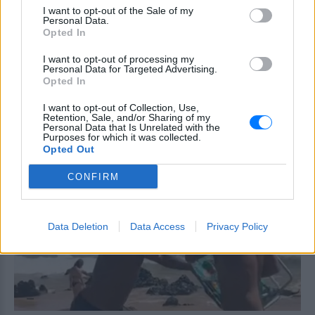
συνήγορος του 55χρονου που
I want to opt-out of the Sale of my
είχε τη σορό του πατέρα του σε
Personal Data.
καταψύκτη
Opted In
ΣΉΜΕΡΑ
I want to opt-out of processing my
Ο ίδιος δήλωσε ότι ο πελάτης του είχε
Personal Data for Targeted Advertising.
μια εξαιρετικά έντονη συναισθηματική
Opted In
εξάρτηση από τους γονείς του
I want to opt-out of Collection, Use,
Βόλος: 26χρονος απείλησε να
Retention, Sale, and/or Sharing of my
σφάξει τη μητέρα του και
Personal Data that Is Unrelated with the
Purposes for which it was collected.
χτύπησε τον αδελφό του για το
Opted Out
πρωινό
ΣΉΜΕΡΑ
CONFIRM
Τα προβλήματα ξεκίνησαν μετά την
επιστροφή του από τον στρατό
Data Deletion
Data Access
Privacy Policy