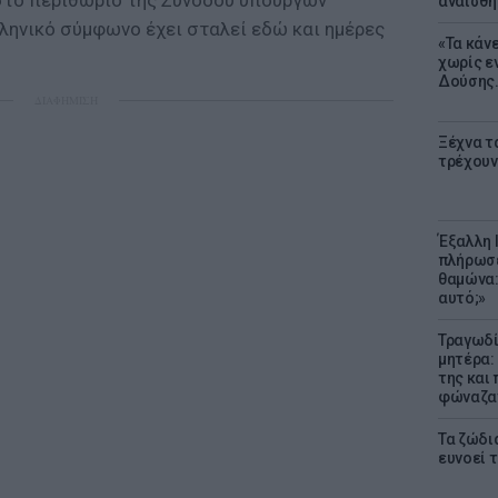
στο περιθώριο της Συνόδου υπουργών
αναίσθη
λληνικό σύμφωνο έχει σταλεί εδώ και ημέρες
«Τα κάν
χωρίς ε
Δούσης.
ΔΙΑΦΗΜΙΣΗ
Ξέχνα τ
τρέχουν
Έξαλλη 
πλήρωσε
θαμώνα:
αυτό;»
Τραγωδί
μητέρα:
της και 
φώναζαν
Τα ζώδια
ευνοεί 