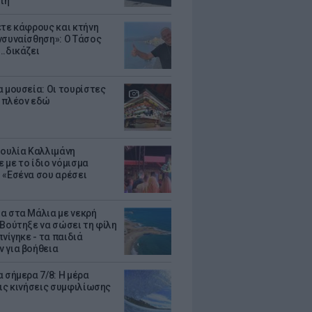
τη
ετε κάφρους και κτήνη
νσυναίσθηση»: Ο Τάσος
..δικάζει
α μουσεία: Οι τουρίστες
 πλέον εδώ
Ιουλία Καλλιμάνη
 με το ίδιο νόμισμα
 «Εσένα σου αρέσει
α στα Μάλια με νεκρή
 Βούτηξε να σώσει τη φίλη
πνίγηκε - τα παιδιά
 για βοήθεια
 σήμερα 7/8: Η μέρα
τις κινήσεις συμφιλίωσης