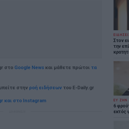
ΕΙΔΗΣΕΙ
Στον ε
την επί
κρατητ
gr στο
Google News
και μάθετε πρώτοι
τα
 μπείτε στην
ροή ειδήσεων
του E-Daily.gr
r και στο Instagram
ΕΥ ΖΗΝ
6 φρού
εκτός 
ΔΙΑΦΗΜΙΣΗ