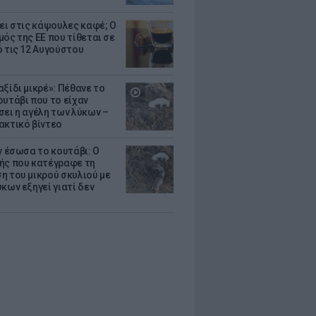
ζει στις κάψουλες καφέ; Ο
μός της ΕΕ που τίθεται σε
ό τις 12 Αυγούστου
ξίδι μικρέ»: Πέθανε το
ουτάβι που το είχαν
σει η αγέλη των λύκων –
ακτικό βίντεο
ν έσωσα το κουτάβι: Ο
ής που κατέγραφε τη
η του μικρού σκυλιού με
κων εξηγεί γιατί δεν