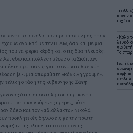
Τι αλλά
κανονισ
ισχύ απ
που είναι το σύνολο των προτάσεών μας όσον
«Καλό τα
λευκό κ
έχουμε ανοικτά με την ΠΓΔΜ, όσο και με μια
υιοθετή
ας που να φέρει κέρδη και στις δύο πλευρές.
Το σπαρ
είλει εδώ και πολλές ημέρες στα Σκόπια».
Γιατί δε
ι πέντε προτάσεις για το ονοματολογικό–
ερευνητ
kedonija -, μια απαράβατη «κόκκινη γραμμή»,
συμβίωσ
αγέλη λύ
ην τελική στάση της κυβέρνησης Ζάεφ.
επενέβη
 γεγονός ότι η αποστολή του συμφώνου
ύματα τις προηγούμενες ημέρες, ούτε
όραν Ζάεφ και τον «αδιάλλακτο» Νικολά
ουν προκλητικές δηλώσεις με την πρώτη
 Γνωρίζοντας πλέον ότι ο σκοπιανός