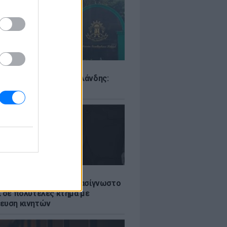
Σ
ιό σε σχολείο της Ταϊλάνδης:
ς άνοιξε πυρ
LE
ή γαμήλια γιορτή για πασίγνωστο
ι σε πολυτελές κτήμα με
ευση κινητών