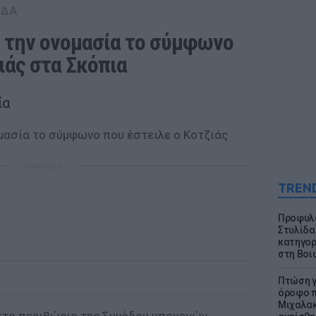
ΑΔΑ
α την ονομασία το σύμφωνο 
ιάς στα Σκόπια
ία
ΔΙΑΦΗΜΙΣΗ
TREN
Προφυλα
Στυλίδα
κατηγορ
στη Βοι
Πτώση γ
όροφο π
Μιχαλακ