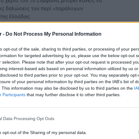
 χέρια του το Σύμφωνο, μπορεί κανείς να
ις δηλώσεις του περί «παράλογων
της Ελλάδας.
 παραπάνω δεν απέτρεψε και τις δύο πλευρές
r -
Do Not Process My Personal Information
ισιόδοξοι ενόψει της επίσκεψης του Έλληνα
πια την Πέμπτη. Το ταξίδι Κοτζιά θεωρείται
to opt-out of the sale, sharing to third parties, or processing of your per
εξελίξεις στο Μακεδονικό και για το εάν, εν
formation for targeted advertising by us, please use the below opt-out s
επίτευξη συμφωνίας και λύσης. Εκεί πάντως
r selection. Please note that after your opt-out request is processed y
eing interest-based ads based on personal information utilized by us or
κολά Ντιμιτρόφ, αλλά και πολιτικούς των
disclosed to third parties prior to your opt-out. You may separately opt-
ς. Ο πρωθυπουργός των Σκοπίων
losure of your personal information by third parties on the IAB’s list of
ξος για λύση στο ζήτημα της ονομασίας,
. This information may also be disclosed by us to third parties on the
IA
ίναι αξιοπρεπής και να σέβεται τα θέματα της
Participants
that may further disclose it to other third parties.
εγόμενά του, τόσο η επίσκεψη Κοτζιά, όσο
μερικανό διπλωμάτη, συνιστούν ευκαιρία να
ΕΙΔΗΣΕΙ
Γονικές
ο κοντά στην επίλυση του ζητήματος.
l Data Processing Opt Outs
μεταφο
 βρεθεί λύση και είμαι αισιόδοξος αν σε
φόρο
o opt-out of the Sharing of my personal data.
η θα είναι αξιοπρεπής και θα σέβεται