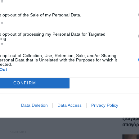
In
ότητας. Για μένα είναι σημαντικό πώς αυτό
οινή γνώμη και αν θα είναι αποδεκτό από τους
o opt-out of the Sale of my Personal Data.
ότι και για τους Έλληνες πολιτικούς και για
In
ι σημαντικό πως αυτό θα γίνει αποδεκτό
to opt-out of processing my Personal Data for Targeted
κεδονίας, αλλά και πώς θα περάσει από τους
ing.
ΕΙΔΗΣΕΙ
ς», πρόσθεσε.
In
Μακελε
Μαθητή
o opt-out of Collection, Use, Retention, Sale, and/or Sharing
ήνα ζητά και την εκρίζωση του
ersonal Data that Is Unrelated with the Purposes for which it
lected.
 βιβλία της πΓΔΜ και επιδιώκει συνολική
Out
ίτονες θα ήθελαν μια εύκολη λύση, μία σαν
να όνομα δηλαδή για διεθνή χρήση, αλλά στο
CONFIRM
εξωτερικές τους σχέσεις να συνεχίσουν ως
Data Deletion
Data Access
Privacy Policy
LIFESTY
Μυστικ
ζευγάρ
απαγόρ
ΔΙΑΦΗΜΙΣΗ