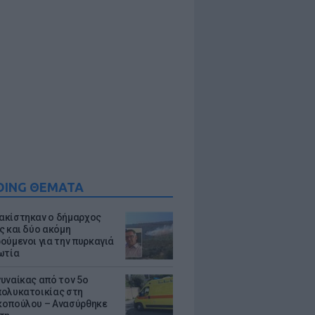
DING ΘΕΜΑΤΑ
κίστηκαν ο δήμαρχος
ς και δύο ακόμη
ούμενοι για την πυρκαγιά
ωτία
υναίκας από τον 5ο
ολυκατοικίας στη
οπούλου – Ανασύρθηκε