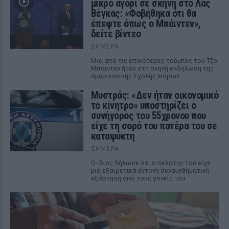
μικρό αγόρι σε σκηνή στο Λας
Βέγκας: «Φοβήθηκα ότι θα
έπεφτε όπως ο Μπάιντεν»,
δείτε βίντεο
ΣΉΜΕΡΑ
Μια από τις επικότερες τούμπες του Τζο
Μπάιντεν ήταν στη σκηνή εκδήλωση της
αμερικανικής Σχολής Ικάρων
Μυστράς: «Δεν ήταν οικονομικό
το κίνητρο» υποστηρίζει ο
συνήγορος του 55χρονου που
είχε τη σορό του πατέρα του σε
καταψύκτη
ΣΉΜΕΡΑ
Ο ίδιος δήλωσε ότι ο πελάτης του είχε
μια εξαιρετικά έντονη συναισθηματική
εξάρτηση από τους γονείς του