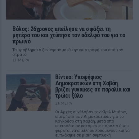
Βόλος: 26χρονος απείλησε να σφάξει τη
μητέρα του και χτύπησε τον αδελφό του για το
πρωινό
Τα προβλήματα ξεκίνησαν μετά την επιστροφή του από τον
στρατό
ΣΉΜΕΡΑ
Βίντεο: Υποψήφιος
Δημοκρατικών στη Χαβάη
βρίζει γυναίκες σε παραλία και
τρώει ξύλο
ΣΉΜΕΡΑ
Οι Αρχές συνέλαβαν τον Κίριλ Μπάσιν,
υποψήφιο των Δημοκρατικών για το
Κογκρέσο στη Χαβάη, μετά από
επεισόδιο σε κατάμεστη παραλία όπου
φέρεται να απείλησε λουόμενους και να
εμπλάκηκε σε βίαιη συμπλοκή