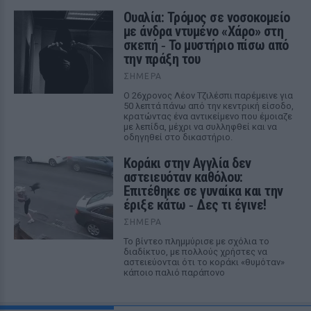
Ουαλία: Τρόμος σε νοσοκομείο
με άνδρα ντυμένο «Χάρο» στη
σκεπή ‑ Το μυστήριο πίσω από
την πράξη του
ΣΉΜΕΡΑ
Ο 26χρονος Λέον Τζιλέσπι παρέμεινε για
50 λεπτά πάνω από την κεντρική είσοδο,
κρατώντας ένα αντικείμενο που έμοιαζε
με λεπίδα, μέχρι να συλληφθεί και να
οδηγηθεί στο δικαστήριο.
Kοράκι στην Αγγλία δεν
αστειευόταν καθόλου:
Επιτέθηκε σε γυναίκα και την
έριξε κάτω ‑ Δες τι έγινε!
ΣΉΜΕΡΑ
Το βίντεο πλημμύρισε με σχόλια το
διαδίκτυο, με πολλούς χρήστες να
αστειεύονται ότι το κοράκι «θυμόταν»
κάποιο παλιό παράπονο