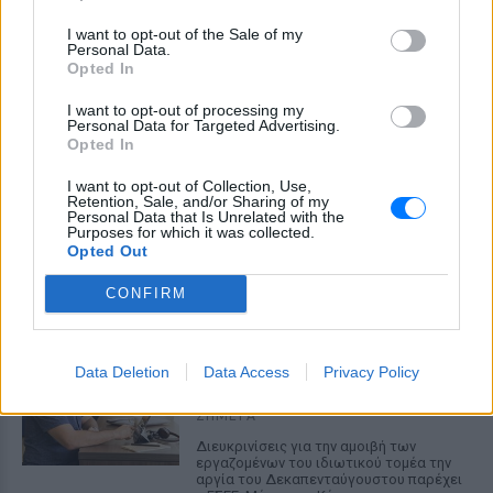
ΣΉΜΕΡΑ
I want to opt-out of the Sale of my
Personal Data.
Από το βορρά ως το νότο, από την
Τεργέστη ως το Παλέρμο, το υπουργείο
Opted In
Υγείας θέτει και τις 27 μεγάλες ιταλικές
πόλεις στο υψηλότερο επίπεδο
I want to opt-out of processing my
συναγερμού, καθώς εντείνεται το
Personal Data for Targeted Advertising.
τέταρτο κύμα καύσωνα που μαστίζει τη
Opted In
χώρα φέτος το καλοκαίρι
I want to opt-out of Collection, Use,
Προφυλακίστηκε ο Αφγανός για
Retention, Sale, and/or Sharing of my
τη δολοφονία της 38χρονης
Personal Data that Is Unrelated with the
Purposes for which it was collected.
ΣΉΜΕΡΑ
Opted Out
Ζήτησε τον ιατρικό φάκελο του θύματος
και αρνείται την ανθρωποκτονία
CONFIRM
Δεκαπενταύγουστος: Πώς
αμείβεται η εργασία την αργία
Data Deletion
Data Access
Privacy Policy
στον ιδιωτικό τομέα
ΣΉΜΕΡΑ
Διευκρινίσεις για την αμοιβή των
εργαζομένων του ιδιωτικού τομέα την
αργία του Δεκαπενταύγουστου παρέχει