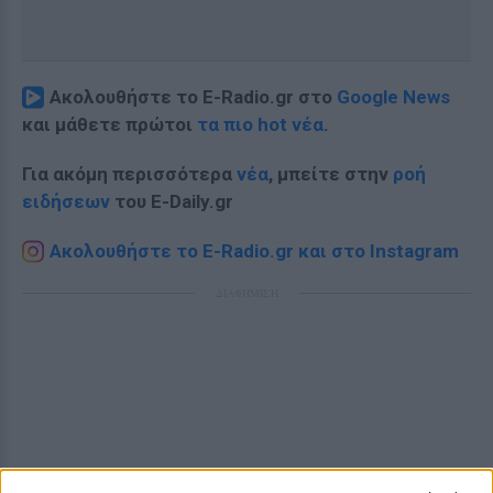
Ακολουθήστε το E-Radio.gr στο
Google News
και μάθετε πρώτοι
τα πιο hot νέα
.
Για ακόμη περισσότερα
νέα
, μπείτε στην
ροή
ειδήσεων
του E-Daily.gr
Ακολουθήστε το E-Radio.gr και στο Instagram
ΔΙΑΦΗΜΙΣΗ