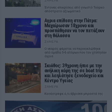
ΣΉΜΕΡΑ
Έντονες επικρίσεις από γνωστό Τούρκο
απόστρατο αξιωματικό
Αγρια επίθεση στην Πάτρα:
Μαχαίρωσαν 18χρονο και
προσπάθησαν να τον πετάξουν
στη θάλασσα
ΣΉΜΕΡΑ
Ο νεαρός φέρεται να περικυκλώθηκε
από ομάδα 5-6 ατόμων που τον χτύπησαν
άγρια
Σκιάθος: 39χρονη ήπιε με την
ανήλικη κόρη της σε boat trip
και λεηλάτησε ξενοδοχείο και
Κέντρο Υγείας
ΣΉΜΕΡΑ
Κατέστρεφε ό,τι έβρισκε μπροστά της