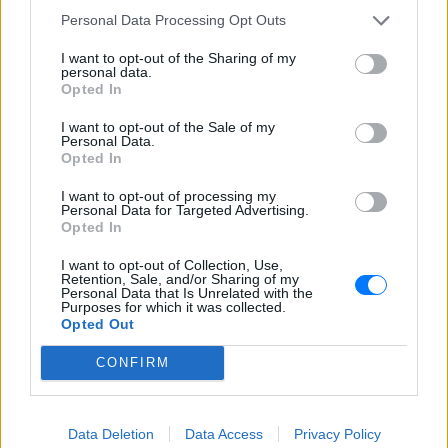
Personal Data Processing Opt Outs
ΣΤΗΝ ΙΔΙΑ ΚΑΤΗΓΟΡΙΑ
I want to opt-out of the Sharing of my
personal data.
Απόψε τα δοκιμαστικά
Opted In
δρομολόγια για την επέκταση
του Μετρό Θεσσαλονίκης προς
I want to opt-out of the Sale of my
Καλαμαριά ‑ Τι προβλέπεται για
Personal Data.
εισιτήρια
Opted In
ΣΉΜΕΡΑ
I want to opt-out of processing my
Personal Data for Targeted Advertising.
Ο υφυπουργός Υποδομών Νίκος Ταχιάος
Opted In
εξήγησε γιατί τα πρώτα δρομολόγια θα
γίνονται νυχτερινές ώρες χωρίς
επιβάτες, και τι προβλέπεται για
I want to opt-out of Collection, Use,
εισιτήρια και νέες επεκτάσεις.
Retention, Sale, and/or Sharing of my
Personal Data that Is Unrelated with the
ΗΠΑ: 15χρονος με στολή
Purposes for which it was collected.
Opted Out
κλόουν δολοφόνησε
ηλικιωμένο σε στάση
CONFIRM
λεωφορείου – Βίντεο του
δράστη γίνεται viral
ΣΉΜΕΡΑ
Data Deletion
Data Access
Privacy Policy
Ο έφηβος δράστης μαχαίρωσε