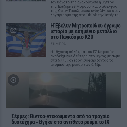
Τον θάνατο της ανακοίνωσε η μητέρα
της, Ελίζαμπεθ Μόροου, και ο αδελφός
της, Όστιν Τάουλ, μέσω ενός βίντεο στον
λογαριασμό της στο TikTok την Τετάρτη
Η Έβελυν Μητροπούλου έγραψε
ιστορία με ασημένιο μετάλλιο
στο Παγκόσμιο Κ20
ΣΉΜΕΡΑ
Η 18χρονη αθλήτρια του ΓΣ Κηφισιάς
αναδείχθηκε δεύτερη στο μήκος με άλμα
στα 6,44μ., σχεδόν ισοφαρίζοντας το
ατομικό της ρεκόρ των 6,45μ.
Σέρρες: Βίντεο‑ντοκουμέντο από το τροχαίο
δυστύχημα ‑ Βγήκε στο αντίθετο ρεύμα το ΙΧ