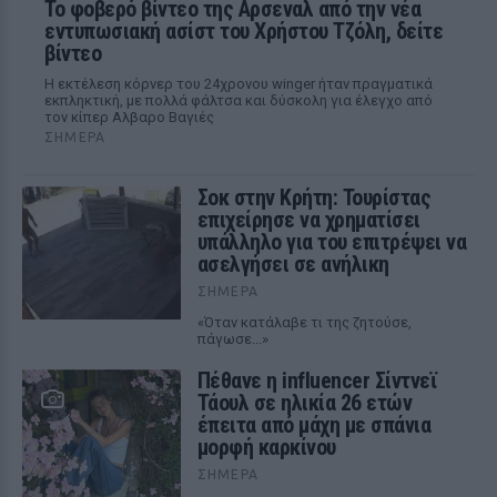
Το φοβερό βίντεο της Αρσεναλ από την νέα
εντυπωσιακή ασίστ του Χρήστου Τζόλη, δείτε
βίντεο
Η εκτέλεση κόρνερ του 24χρονου winger ήταν πραγματικά
εκπληκτική, με πολλά φάλτσα και δύσκολη για έλεγχο από
τον κίπερ Αλβαρο Βαγιές
ΣΉΜΕΡΑ
Σοκ στην Κρήτη: Τουρίστας
επιχείρησε να χρηματίσει
υπάλληλο για του επιτρέψει να
ασελγήσει σε ανήλικη
ΣΉΜΕΡΑ
«Όταν κατάλαβε τι της ζητούσε,
πάγωσε...»
Πέθανε η influencer Σίντνεϊ
Τάουλ σε ηλικία 26 ετών
έπειτα από μάχη με σπάνια
μορφή καρκίνου
ΣΉΜΕΡΑ