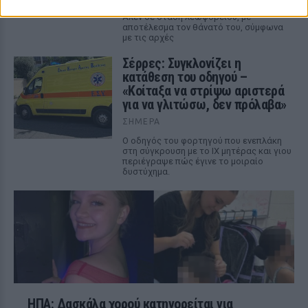
επανειλημμένα τον 78χρονο Τζον Γουέσλι
Αλεν σε στάση λεωφορείου, με
αποτέλεσμα τον θάνατό του, σύμφωνα
με τις αρχές
Σέρρες: Συγκλονίζει η
κατάθεση του οδηγού –
«Κοίταξα να στρίψω αριστερά
για να γλιτώσω, δεν πρόλαβα»
ΣΉΜΕΡΑ
Ο οδηγός του φορτηγού που ενεπλάκη
στη σύγκρουση με το ΙΧ μητέρας και γιου
περιέγραψε πώς έγινε το μοιραίο
δυστύχημα.
ΗΠΑ: Δασκάλα χορού κατηγορείται για