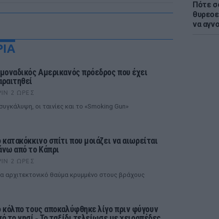
Πότε σ
θυρεοε
να αγν
ΡΙΑ
 μοναδικός Αμερικανός πρόεδρος που έχει
αραιτηθεί
ΡΙΝ 2 ΏΡΕΣ
συγκάλυψη, οι ταινίες και το «Smoking Gun»
ο κατακόκκινο σπίτι που μοιάζει να αιωρείται
άνω από το Κάπρι
ΡΙΝ 2 ΏΡΕΣ
α αρχιτεκτονικό θαύμα κρυμμένο στους βράχους
ο κόλπο τους αποκαλύφθηκε λίγο πριν φύγουν
πό το νησί ‑ Το ταξίδι τελείωσε με χειροπέδες