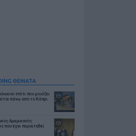
DING ΘΕΜΑΤΑ
κόκκινο σπίτι που μοιάζει
είται πάνω από το Κάπρι
ικός Αμερικανός
ς που έχει παραιτηθεί