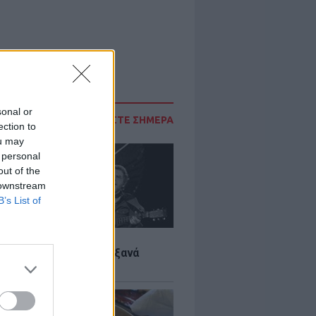
sonal or
ΔΙΑΒΑΣΤΕ ΣΗΜΕΡΑ
ection to
ou may
 personal
out of the
 downstream
B’s List of
LTURE
it wonders που έγιναν ξανά
οι από… ατύχημα