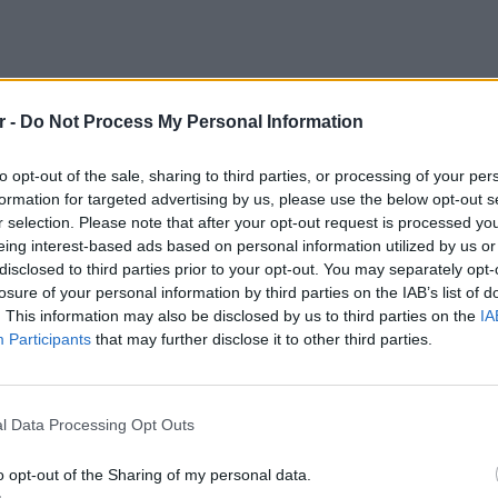
r -
Do Not Process My Personal Information
to opt-out of the sale, sharing to third parties, or processing of your per
formation for targeted advertising by us, please use the below opt-out s
r selection. Please note that after your opt-out request is processed y
eing interest-based ads based on personal information utilized by us or
disclosed to third parties prior to your opt-out. You may separately opt-
losure of your personal information by third parties on the IAB’s list of
. This information may also be disclosed by us to third parties on the
IA
Participants
that may further disclose it to other third parties.
ατί επηρεάζεται άμεσα από τον καιρό, και δεν
εία. Πρέπει να μεταφερθεί κατευθείαν μετά
POP CU
5 one-h
διάσημ
l Data Processing Opt Outs
α με τα σπαράγγια, αφού
σύμφωνα με το
o opt-out of the Sharing of my personal data.
ο Διατροφής είναι και πιο υγιεινά και