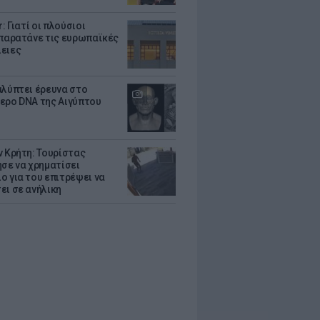
r: Γιατί οι πλούσιοι
 παρατάνε τις ευρωπαϊκές
ειες
αλύπτει έρευνα στο
ερο DNA της Αιγύπτου
ν Κρήτη: Τουρίστας
ησε να χρηματίσει
ο για του επιτρέψει να
ει σε ανήλικη