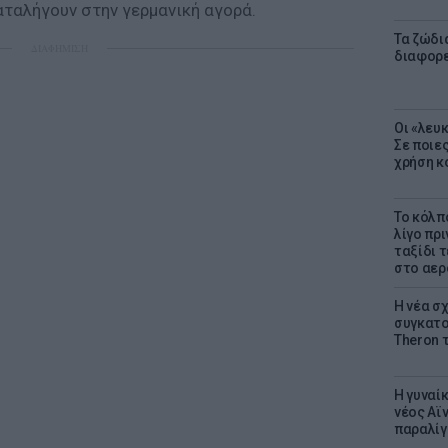
ταλήγουν στην γερμανική αγορά.
Τα ζώδια
ΔΙΑΦΗΜΙΣΗ
διαφορ
Οι «λευ
Σε ποιε
χρήση κ
Το κόλπ
λίγο πρι
ταξίδι 
στο αερ
Η νέα σχ
συγκατοί
Theron 
Η γυναί
νέος Αϊν
παραλίγο