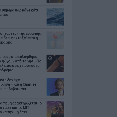
 σήμερα 8/8: Κάνε κάτι
ετικό
κοί χάρτες» της Ευρώπης:
ς πόλεις εκτοξεύεται η
οκαΐνης
ο τους αποκαλύφθηκε
ν φύγουν από το νησί - Το
τελείωσε με χειροπέδες
οδρόμιο
έση δεν έχει
κηση – Και η Charlize
το επιβεβαιώνει
κα που χαρακτηρίζεται «ο
στάιν» και το MIT
 να την ... χάσει