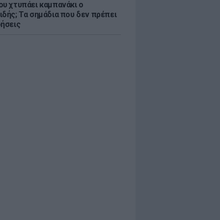
ου χτυπάει καμπανάκι ο
ιδής; Τα σημάδια που δεν πρέπει
οήσεις