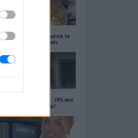
ό γιαούρτι: Μία κουταλιά και τα
led eggs θα απογειωθούν
ΤΕ
ιρινές εκπτώσεις έως - 70% από
αλύτερα eshops ένδυσης!