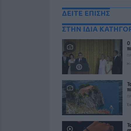
ΔΕΙΤΕ ΕΠΙΣΗΣ
ΣΤΗΝ ΙΔΙΑ ΚΑΤΗΓΟ
Ο
π
Π
Η 
Τ
π
Π
Έν
Τ
α