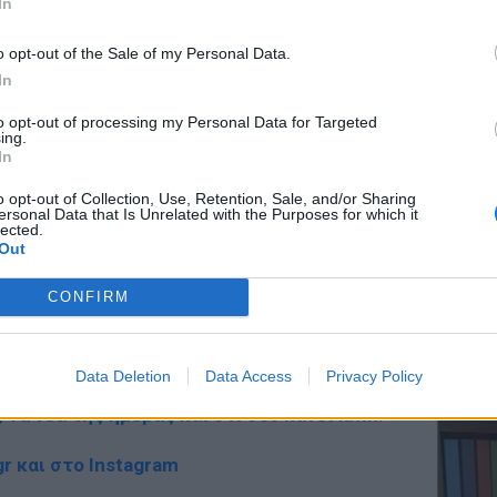
In
ων αναγκών σε βιταμίνη C και Ε.
o opt-out of the Sale of my Personal Data.
ΔΙΑΦΗΜΙΣΗ
In
ΕΥ ΖΗΝ
to opt-out of processing my Personal Data for Targeted
Ελληνικ
ing.
scramb
In
o opt-out of Collection, Use, Retention, Sale, and/or Sharing
ersonal Data that Is Unrelated with the Purposes for which it
lected.
Out
CONFIRM
gr στο
Google News
και μάθετε πρώτοι
τα
ΚΕΡΔΙΣ
Καλοκα
Data Deletion
Data Access
Privacy Policy
τα μεγ
; Τα νέα της ημέρας και ότι σου κάνει κλικ!
r και στο Instagram