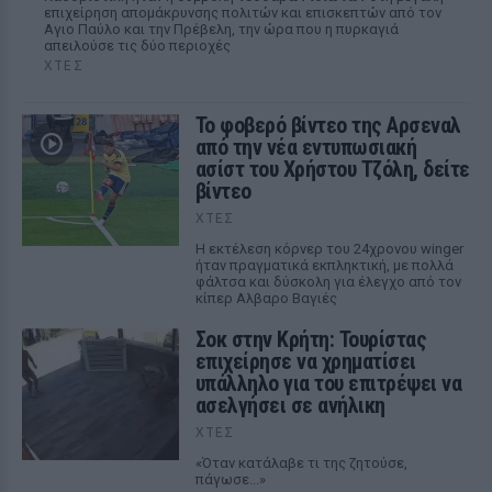
επιχείρηση απομάκρυνσης πολιτών και επισκεπτών από τον
Αγιο Παύλο και την Πρέβελη, την ώρα που η πυρκαγιά
απειλούσε τις δύο περιοχές
ΧΤΕΣ
Το φοβερό βίντεο της Αρσεναλ
από την νέα εντυπωσιακή
ασίστ του Χρήστου Τζόλη, δείτε
βίντεο
ΧΤΕΣ
Η εκτέλεση κόρνερ του 24χρονου winger
ήταν πραγματικά εκπληκτική, με πολλά
φάλτσα και δύσκολη για έλεγχο από τον
κίπερ Αλβαρο Βαγιές
Σοκ στην Κρήτη: Τουρίστας
επιχείρησε να χρηματίσει
υπάλληλο για του επιτρέψει να
ασελγήσει σε ανήλικη
ΧΤΕΣ
«Όταν κατάλαβε τι της ζητούσε,
πάγωσε...»