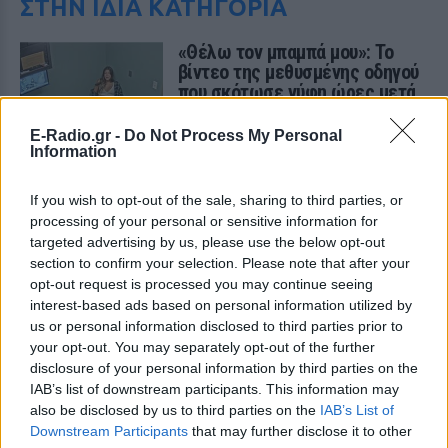
ΣΤΗΝ ΙΔΙΑ ΚΑΤΗΓΟΡΙΑ
«Θέλω τον μπαμπά μου»: Το
βίντεο της μεθυσμένης οδηγού
που σκότωσε νύφη ώρες μετά
τον γάμο της
E-Radio.gr -
Do Not Process My Personal
ΧΤΕΣ
Information
Η Jamie Lee Komoroski, με αλκοόλ
τριπλάσιο του νόμιμου ορίου, έπεσε
πάνω στο golf cart των νεόνυμφων στο
If you wish to opt-out of the sale, sharing to third parties, or
Folly Beach - τώρα νέο υλικό από το
processing of your personal or sensitive information for
αστυνομικό τμήμα αποκαλύπτει τη
συμπεριφορά της λίγο μετά τη μοιραία
targeted advertising by us, please use the below opt-out
σύγκρουση
section to confirm your selection. Please note that after your
opt-out request is processed you may continue seeing
Τροχαίο στις Σέρρες: «Έχασα τη
interest-based ads based on personal information utilized by
γυναίκα και το παιδί μου, τα
us or personal information disclosed to third parties prior to
έχασα όλα» ‑ Ο πόνος του
your opt-out. You may separately opt-out of the further
πατέρα
disclosure of your personal information by third parties on the
ΧΤΕΣ
IAB’s list of downstream participants. This information may
Μητέρα 43 ετών και ο 21χρονος γιος της
also be disclosed by us to third parties on the
IAB’s List of
σκοτώθηκαν σε μετωπική σύγκρουση με
Downstream Participants
that may further disclose it to other
φορτηγό στην επαρχιακή οδό Αμφίπολης