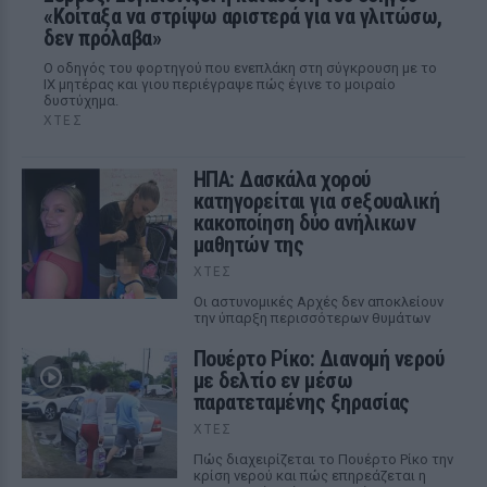
«Κοίταξα να στρίψω αριστερά για να γλιτώσω,
δεν πρόλαβα»
Ο οδηγός του φορτηγού που ενεπλάκη στη σύγκρουση με το
ΙΧ μητέρας και γιου περιέγραψε πώς έγινε το μοιραίο
δυστύχημα.
ΧΤΕΣ
ΗΠΑ: Δασκάλα χορού
κατηγορείται για σeξουαλική
κακοποίηση δύο ανήλικων
μαθητών της
ΧΤΕΣ
Οι αστυνομικές Αρχές δεν αποκλείουν
την ύπαρξη περισσότερων θυμάτων
Πουέρτο Ρίκο: Διανομή νερού
με δελτίο εν μέσω
παρατεταμένης ξηρασίας
ΧΤΕΣ
Πώς διαχειρίζεται το Πουέρτο Ρίκο την
κρίση νερού και πώς επηρεάζεται η