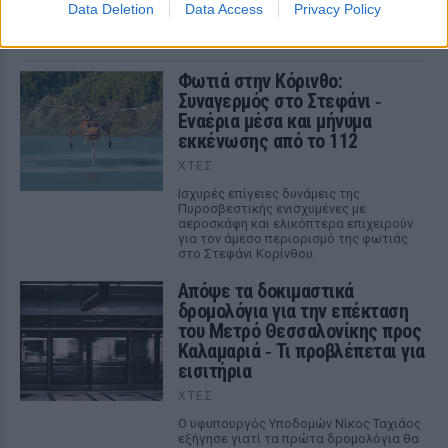
εναέρια φαινόμενα σε ΗΠΑ, Βραζιλία και Αφγανιστάν.
Data Deletion
Data Access
Privacy Policy
ΧΤΕΣ
Φωτιά στην Κόρινθο:
Συναγερμός στο Στεφάνι ‑
Εναέρια μέσα και μήνυμα
εκκένωσης από το 112
ΧΤΕΣ
Ισχυρές επίγειες δυνάμεις της
Πυροσβεστικής ενισχυμένες με
αεροσκάφη και ελικόπτερα επιχειρούν
για τον άμεσο περιορισμό της φωτιάς
στο Στεφάνι Κορίνθου.
Απόψε τα δοκιμαστικά
δρομολόγια για την επέκταση
του Μετρό Θεσσαλονίκης προς
Καλαμαριά ‑ Τι προβλέπεται για
εισιτήρια
ΧΤΕΣ
Ο υφυπουργός Υποδομών Νίκος Ταχιάος
εξήγησε γιατί τα πρώτα δρομολόγια θα