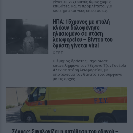
γίνονται νυχτερινές ώρες χωρίς
επιβάτες, και τι προβλέπεται για
εισιτήρια και νέες επεκτάσεις.
ΗΠΑ: 15χρονος με στολή
κλόουν δολοφόνησε
ηλικιωμένο σε στάση
λεωφορείου – Βίντεο του
δράστη γίνεται viral
ΧΤΕΣ
Ο έφηβος δράστης μαχαίρωσε
επανειλημμένα τον 78χρονο Τζον Γουέσλι
Αλεν σε στάση λεωφορείου, με
αποτέλεσμα τον θάνατό του, σύμφωνα
με τις αρχές
Σέρρες: Συγκλονίζει η κατάθεση του οδηγού –