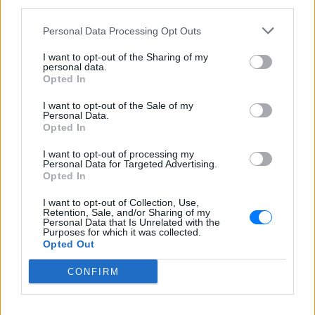
– Δράμας, κοντά στην Παλαιοκώμη.
third parties.
Καταδίωξη στο κέντρο της
Personal Data Processing Opt Outs
Θεσσαλονίκης: Έσπασαν το
τζάμι του οδηγού – «Μην κάνεις
I want to opt-out of the Sharing of my
personal data.
μ@@@», του φώναζαν
Opted In
ΧΤΕΣ
I want to opt-out of the Sale of my
Εξαιτίας των υψηλών ταχυτήτων το
Personal Data.
λευκό όχημα έχασε τον έλεγχο και
Opted In
καρφώθηκε πάνω σε κολονάκια.
I want to opt-out of processing my
Personal Data for Targeted Advertising.
Opted In
I want to opt-out of Collection, Use,
Retention, Sale, and/or Sharing of my
Personal Data that Is Unrelated with the
Purposes for which it was collected.
Αρχεία UFO: Αθόρυβα τριγωνικά σκάφη 152
Opted Out
μέτρων και μεταλλική σφαίρα με ανθρώπινο
σώμα στα νέα αποχαρακτηρισμένα έγγραφα
CONFIRM
Η κυβέρνηση Τραμπ δημοσίευσε την 5η παρτίδα
αποχαρακτηρισμένων αρχείων με αναφορές στρατιωτικών
πιλότων, μαρτύρων και αναλύσεων του FBI για ανεξήγητα