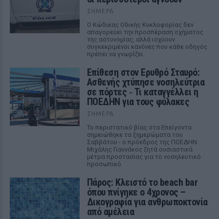
ΣΉΜΕΡΑ
Ο Κώδικας Οδικής Κυκλοφορίας δεν
απαγορεύει την προσπέραση οχήματος
της αστυνομίας, αλλά ισχύουν
συγκεκριμένοι κανόνες που κάθε οδηγός
πρέπει να γνωρίζει.
Επίθεση στον Ερυθρό Σταυρό:
Ασθενής χτύπησε νοσηλεύτρια
σε πόρτες ‑ Τι καταγγέλλει η
ΠΟΕΔΗΝ για τους φύλακες
ΣΉΜΕΡΑ
Το περιστατικό βίας στα Επείγοντα
σημειώθηκε τα ξημερώματα του
Σαββάτου - ο πρόεδρος της ΠΟΕΔΗΝ
Μιχάλης Γιαννάκος ζητά ουσιαστικά
μέτρα προστασίας για το νοσηλευτικό
προσωπικό
Πάρος: Κλειστό το beach bar
όπου πνίγηκε ο 4χρονος –
Δικογραφία για ανθρωποκτονία
από αμέλεια