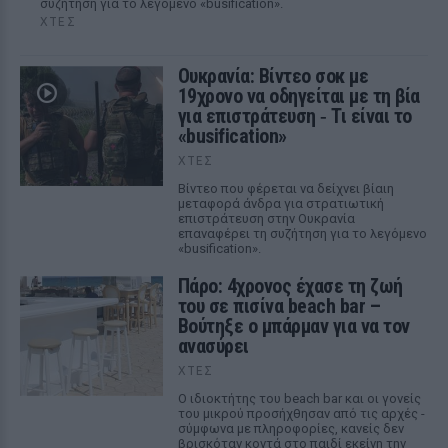
συζήτηση για το λεγόμενο «busification».
ΧΤΕΣ
Ουκρανία: Βίντεο σοκ με
19χρονο να οδηγείται με τη βία
για επιστράτευση ‑ Τι είναι το
«busification»
ΧΤΕΣ
Βίντεο που φέρεται να δείχνει βίαιη
μεταφορά άνδρα για στρατιωτική
επιστράτευση στην Ουκρανία
επαναφέρει τη συζήτηση για το λεγόμενο
«busification».
Πάρο: 4χρονος έχασε τη ζωή
του σε πισίνα beach bar –
Βούτηξε ο μπάρμαν για να τον
ανασύρει
ΧΤΕΣ
Ο ιδιοκτήτης του beach bar και οι γονείς
του μικρού προσήχθησαν από τις αρχές -
σύμφωνα με πληροφορίες, κανείς δεν
βρισκόταν κοντά στο παιδί εκείνη την