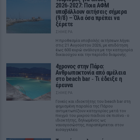
2026‑2027: Ποια ΑΦΜ
υποβάλλουν αιτήσεις σήμερα
(9/8) – Όλα όσα πρέπει να
ξέρετε
ΣΉΜΕΡΑ
Η προθεσμία υποβολής αιτήσεων λήγει
στις 21 Αυγούστου 2026, με επιδότηση
έως 600 ευρώ ανάλογα με την κατηγορία
δικαιούχου και την περίοδο διαμονής.
4χρονος στην Πάρο:
Ανθρωποκτονία από αμέλεια
στο beach bar ‑ Τι έδειξε η
έρευνα
ΣΉΜΕΡΑ
Γονείς και ιδιοκτήτης του beach bar στη
φημισμένη παραλία της Πάρου
αντιμετωπίζουν κατηγορίες μετά τον
πνιγμό του μικρού παιδιού σε πισίνα - ο
ιδιοκτήτης, δηλωμένος ως
ναυαγοσώστης, παραπέμπεται στον
εισαγγελέα