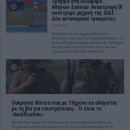
Τροχαίο στη λεωφόρο
Αθηνών‑Σουνίου: Αναστροφή ΙΧ
συνέτριψε μηχανή της ΔΙΑΣ ‑
Δύο αστυνομικοί τραυματίες
ΣΉΜΕΡΑ
Το περιστατικό σημειώθηκε στο
Λαγονήσι, κοντά στην παραλία Πεύκο - το
ενοικιαζόμενο όχημα επέβαιναν τέσσερα
άτομα, ενώ η κατάσταση ενός εκ των
τραυματιών εμπνέει ανησυχία.
Ουκρανία: Βίντεο σοκ με 19χρονο να οδηγείται
με τη βία για επιστράτευση ‑ Τι είναι το
«busification»
Βίντεο που φέρεται να δείχνει βίαιη μεταφορά άνδρα για
στρατιωτική επιστράτευση στην Ουκρανία επαναφέρει τη