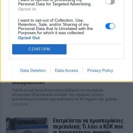
Personal Data for Targeted Advertising.
Ανάπλασης, αποτελεί μέρος ενός νέου
οδικού δικτύου 8 χιλιομέτρων και
Opted In
συνδέεται άμεσα με το νέο γήπεδο του
Παναθηναϊκού.
I want to opt-out of Collection, Use,
Retention, Sale, and/or Sharing of my
Personal Data that Is Unrelated with the
Purposes for which it was collected.
Opted Out
CONFIRM
Ισραηλινό ΥΠΕΞ προς τουρίστες στην Ελλάδα:
Data Deletion
Data Access
Privacy Policy
«Κρύψτε ότι είστε Ισραηλινοί» λόγω
διαδηλώσεων
Ταξιδιωτική προειδοποίηση εξέδωσε το ισραηλινό
υπουργείο Εξωτερικών ενόψει της «ημέρας οργής»
φιλοπαλαιστινιακών οργανώσεων σε 36 σημεία της χώρας.
ΣΉΜΕΡΑ
Επιτρέπεται να προσπεράσεις
περιπολικό; Τι λέει ο ΚΟΚ που
οι περισσότεροι αγνοούν