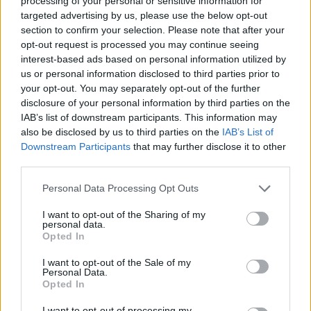
processing of your personal or sensitive information for
targeted advertising by us, please use the below opt-out
ΣΉΜΕΡΑ
section to confirm your selection. Please note that after your
Πυρκαγιά στο διυλιστήριο της Τζαζάν
opt-out request is processed you may continue seeing
μετά από επίθεση drone - Η Τεχεράνη
απαιτεί αποχώρηση αμερικανικών
interest-based ads based on personal information utilized by
δυνάμεων, άρση κυρώσεων και
us or personal information disclosed to third parties prior to
αποζημιώσεις πριν ανοίξει η κρίσιμη
your opt-out. You may separately opt-out of the further
θαλάσσια δίοδος
disclosure of your personal information by third parties on the
Ελικόπτερο προσγειώθηκε στο
IAB’s list of downstream participants. This information may
Σαρακήνικο για να κάνουν
also be disclosed by us to third parties on the
IAB’s List of
μπάνιο οι επιβάτες του
Downstream Participants
that may further disclose it to other
ΣΉΜΕΡΑ
third parties.
Ο επιχειρηματίας από τη Μήλο που
Personal Data Processing Opt Outs
κατέγραψε το περιστατικό μίλησε στον
ΣΚΑΪ και περιέγραψε τι είδε στην
παραλία
I want to opt-out of the Sharing of my
personal data.
Νέα λεωφόρος στον Βοτανικό:
Opted In
Πόσες λωρίδες θα έχει και
πότε παραδίδεται
I want to opt-out of the Sale of my
Personal Data.
ΣΉΜΕΡΑ
Opted In
Η Λεωφόρος Προφήτη Δανιήλ, που
I want to opt-out of processing my
κατασκευάζεται στο πλαίσιο της Διπλής