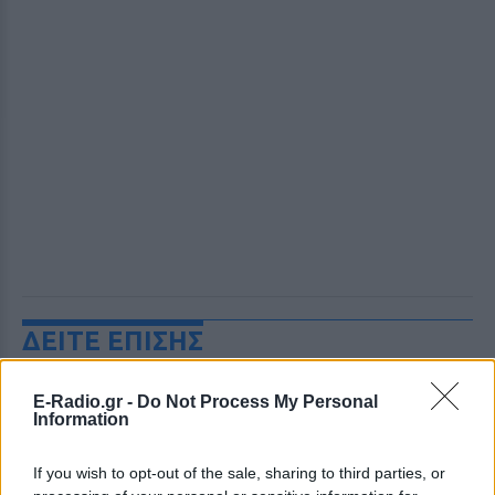
ΔΕΙΤΕ ΕΠΙΣΗΣ
ΣΤΗΝ ΙΔΙΑ ΚΑΤΗΓΟΡΙΑ
E-Radio.gr -
Do Not Process My Personal
Information
Χούθι χτύπησαν Aramco, Ιράν
σκληραίνει τους όρους για τα
If you wish to opt-out of the sale, sharing to third parties, or
Στενά του Ορμούζ