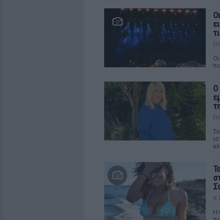
Ο
ε
τ
Π
Οι
πο
Ο
ε
τ
Π
Το
ισ
ελ
Τ
σ
Σ
Χ
Η 
πα