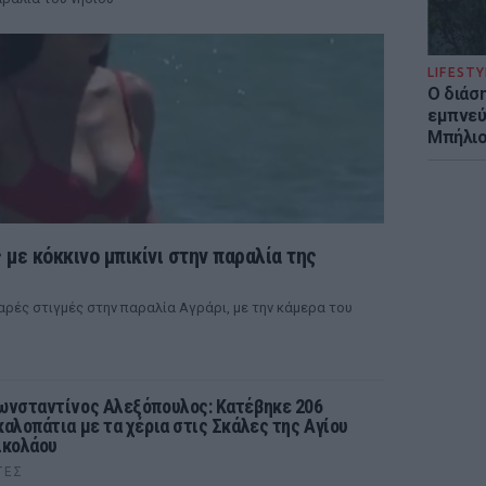
LIFESTY
Ο διάσ
εμπνεύ
Μπήλιο
 με κόκκινο μπικίνι στην παραλία της
ρές στιγμές στην παραλία Αγράρι, με την κάμερα του
ωνσταντίνος Αλεξόπουλος: Κατέβηκε 206
καλοπάτια με τα χέρια στις Σκάλες της Αγίου
ικολάου
ΤΕΣ