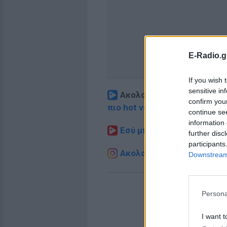
E-Radio.g
If you wish 
sensitive in
Ακολουθήστε το E-Radio.
confirm you
πιο hot νέα
.
continue se
information 
Εσύ μπήκες στο E-Daily.gr
further disc
participants
Ακολουθήστε το E-Radio.g
Downstream 
Persona
I want t