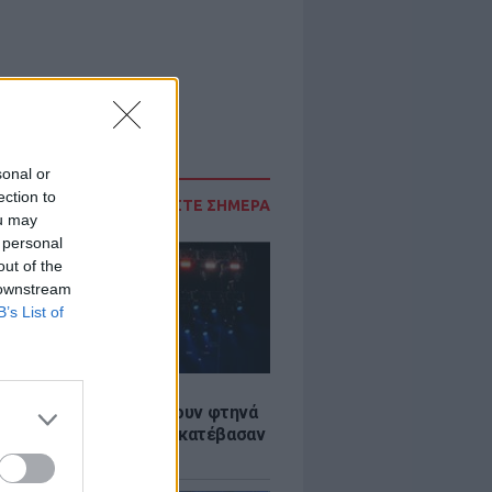
sonal or
ection to
ΔΙΑΒΑΣΤΕ ΣΗΜΕΡΑ
ou may
 personal
out of the
 downstream
B’s List of
LE
αυλίες επιτέλους βγάζουν φτηνά
ια - Ποιοι καλλιτέχνες κατέβασαν
ές