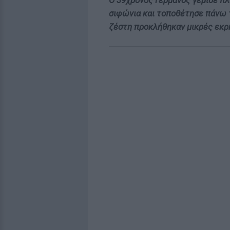
Ο 39χρονος Γερμανός γέμισε πλ
σιφώνια και τοποθέτησε πάνω 
ζέστη προκλήθηκαν μικρές εκρή