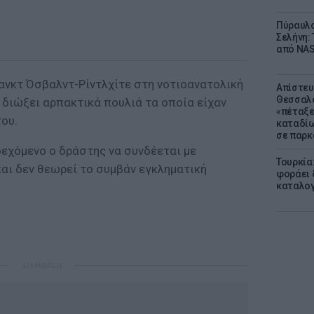
Πύραυλο
Σελήνη: 
από NAS
Ζανκτ Όσβαλντ-Ρίντλχίτε στη νοτιοανατολική
Απίστευ
Θεσσαλο
 διώξει αρπακτικά πουλιά τα οποία είχαν
«πέταξε
ου.
καταδίω
σε παρκ
δεχόμενο ο δράστης να συνδέεται με
Τουρκία
αι δεν θεωρεί το συμβάν εγκληματική
φοράει δ
καταλογ
ΔΙΑΦΗΜΙΣΗ