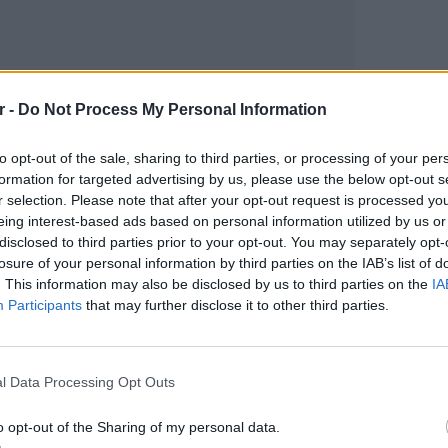
r -
Do Not Process My Personal Information
to opt-out of the sale, sharing to third parties, or processing of your per
formation for targeted advertising by us, please use the below opt-out s
gr στο
Google News
και μάθετε πρώτοι
τα
r selection. Please note that after your opt-out request is processed y
eing interest-based ads based on personal information utilized by us or
disclosed to third parties prior to your opt-out. You may separately opt-
; Τα νέα της ημέρας και ότι σου κάνει κλικ!
losure of your personal information by third parties on the IAB’s list of
. This information may also be disclosed by us to third parties on the
IA
r και στο Instagram
Participants
that may further disclose it to other third parties.
ΔΙΑΦΗΜΙΣΗ
LIFESTY
Οι συν
l Data Processing Opt Outs
εισιτήρ
τις τιμ
o opt-out of the Sharing of my personal data.