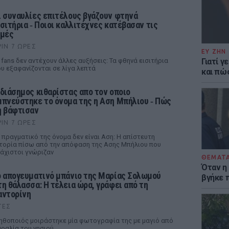
ι συναυλίες επιτέλους βγάζουν φτηνά
ισιτήρια ‑ Ποιοι καλλιτέχνες κατέβασαν τις
ιμές
ΡΙΝ 7 ΏΡΕΣ
ΕΥ ΖΗΝ
 fans δεν αντέχουν άλλες αυξήσεις: Τα φθηνά εισιτήρια
Γιατί γ
υ εξαφανίζονται σε λίγα λεπτά
και πώ
 διάσημος κιθαρίστας απο τον οποιο
μπνεύστηκε το όνομα της η Αση Μπήλιου ‑ Πώς
η βάφτισαν
ΡΙΝ 7 ΏΡΕΣ
 πραγματικό της όνομα δεν είναι Αση: Η απίστευτη
τορία πίσω από την απόφαση της Ασης Μπήλιου που
άχιστοι γνώριζαν
ΘΕΜΑΤ
Όταν η
ο απογευματινό μπάνιο της Μαρίας Σολωμού
βγήκε 
τη θάλασσα: Η τέλεια ώρα, γράφει από τη
αντορίνη
ΤΕΣ
ηθοποιός μοιράστηκε μία φωτογραφία της με μαγιό από
ραλία του νησιού