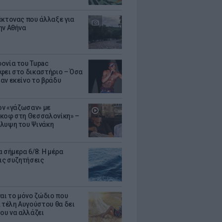
έκτονας που άλλαξε για
ην Αθήνα
ονία του Tupac
φει στο δικαστήριο – Όσα
αν εκείνο το βράδυ
Τον «γάζωσαν» με
κοφ στη Θεσσαλονίκη» –
λυψη του Ψινάκη
 σήμερα 6/8: Η μέρα
τις συζητήσεις
ναι το μόνο ζώδιο που
α τέλη Αυγούστου θα δει
του να αλλάζει