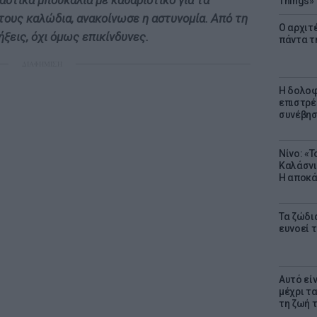
αστικά μπουκάλια με καθαριστικό για τα
Things»
τους καλώδια, ανακοίνωσε η αστυνομία. Από τη
Ο αρχιτ
ξεις, όχι όμως επικίνδυνες.
πάντα τ
ΔΙΑΦΗΜΙΣΗ
Η δολοφ
επιστρέ
συνέβησ
Νίνο: «
Καλάσνι
Η αποκά
Τα ζώδια
ευνοεί 
Αυτό εί
μέχρι τ
τη ζωή 