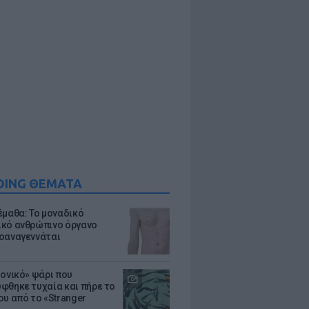
DING ΘΕΜΑΤΑ
έμαθα: Το μοναδικό
κό ανθρώπινο όργανο
οαναγεννάται
μονικό» ψάρι που
φθηκε τυχαία και πήρε το
ου από το «Stranger