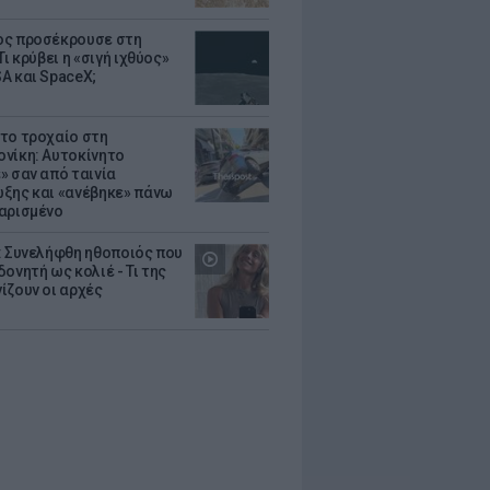
ς προσέκρουσε στη
Τι κρύβει η «σιγή ιχθύος»
A και SpaceX;
το τροχαίο στη
νίκη: Αυτοκίνητο
» σαν από ταινία
ξης και «ανέβηκε» πάνω
αρισμένο
: Συνελήφθη ηθοποιός που
oνητή ως κολιέ - Τι της
ίζουν οι αρχές