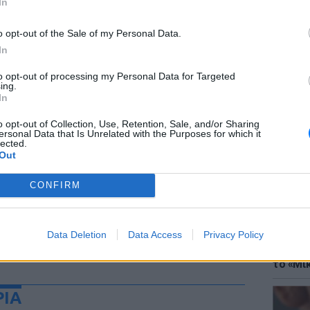
In
o opt-out of the Sale of my Personal Data.
In
to opt-out of processing my Personal Data for Targeted
ing.
ΘΕΜΑΤ
In
Έφτιαξ
μουσική
o opt-out of Collection, Use, Retention, Sale, and/or Sharing
ersonal Data that Is Unrelated with the Purposes for which it
lected.
Out
CONFIRM
Data Deletion
Data Access
Privacy Policy
ΘΕΜΑΤ
Explain
το «Μικ
ΡΙΑ