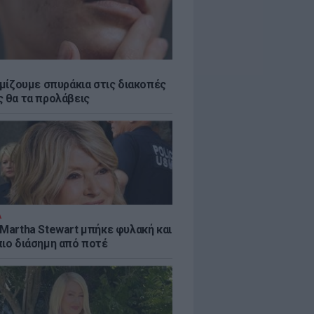
εμίζουμε σπυράκια στις διακοπές
ς θα τα προλάβεις
Α
 Martha Stewart μπήκε φυλακή και
πιο διάσημη από ποτέ