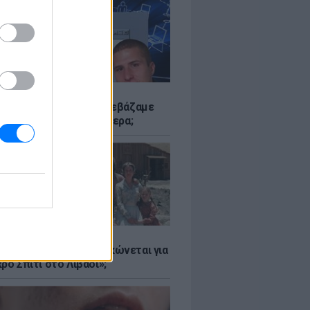
Α
αν το Napster που κατεβάζαμε
 - Πού βρίσκονται σήμερα;
Α
er: Γιατί η Αμερική τσακώνεται για
ρό Σπίτι στο Λιβάδι»;