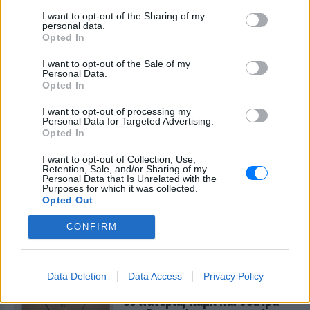
συμβίωση του μικρού σκυλιού
με αγέλη λύκων εξηγεί γιατί
I want to opt-out of the Sharing of my
δεν επενέβη
personal data.
Opted In
ΣΉΜΕΡΑ
I want to opt-out of the Sale of my
«Κρατάμε την επιστημονική απόσταση,
Personal Data.
δεν είναι δυνατόν να πάω να επέμβω,
Opted In
ούτε γίνεται να στείλω κάποιον
κτηνίατρο σε ένα μέρος όπου υπάρχει
αγέλη με λύκους, είναι επικίνδυνο» λέει
I want to opt-out of processing my
στο protothema.gr ο διδάκτορας
Personal Data for Targeted Advertising.
ζωολογίας του ΑΠΘ, Θεόδωρος Κομηνός
Opted In
- Έχουν πεθάνει και έξι λυκόπουλα
I want to opt-out of Collection, Use,
Για πάντα στη Ρεάλ Μαδρίτης ο
Retention, Sale, and/or Sharing of my
Βινίσιους: Υπογράφει νέο
Personal Data that Is Unrelated with the
εξαετές συμβόλαιο ο
Purposes for which it was collected.
Opted Out
Βραζιλιάνος
ΣΉΜΕΡΑ
CONFIRM
Σύμφωνα με τον Φαμπρίτσιο Ρομάνο ο
Βραζιλιάνος είναι έτοιμος να αποδεχτεί
την πρόταση της Ρεάλ
Data Deletion
Data Access
Privacy Policy
Meta έξυπνα γυαλιά: Γιατί
εστιατόρια, παμπ και θέατρα