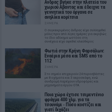
Ανδρας βγήκε στην πλατεία του
χωριού Αβαντας και έδειχνε τα
γεννητικά του όργανα σε
ανηλίκα κορίτσια
ΣΉΜΕΡΑ
Ο συγκεκριμένος άνδρας είχε συλληφθεί
μόλις πριν από λίγες ημέρες για ακριβώς
το ίδιο αδίκημα ωστόσο στη
συνέχεια είχε αφεθεί ελεύθερος
Φωτιά στην Κρήνη Φαρσάλων:
Εναέρια μέσα και SMS από το
112
ΣΉΜΕΡΑ
Στο σημείο επιχειρούν 24 πυροσβέστες
με 8 οχήματα και 3 αεροσκάφη, ενώ
συνδρομή παρέχουν υδροφόρες και
μηχανήματα έργου ΟΤΑ.
Ποια χώρα έχτισε τσιμεντένιο
φράγμα 400 χλμ. για τα
τσουνάμι ‑ Πόσο κοστίζει και
γιατί διχάζει