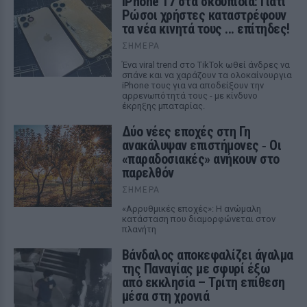
iPhone 17 στα σκουπίδια: Γιατί
Ρώσοι χρήστες καταστρέφουν
τα νέα κινητά τους ... επίτηδες!
ΣΉΜΕΡΑ
Ένα viral trend στο TikTok ωθεί άνδρες να
σπάνε και να χαράζουν τα ολοκαίνουργια
iPhone τους για να αποδείξουν την
αρρενωπότητά τους - με κίνδυνο
έκρηξης μπαταρίας.
Δύο νέες εποχές στη Γη
ανακάλυψαν επιστήμονες ‑ Oι
«παραδοσιακές» ανήκουν στο
παρελθόν
ΣΉΜΕΡΑ
«Αρρυθμικές εποχές»: Η ανώμαλη
κατάσταση που διαμορφώνεται στον
πλανήτη
Βάνδαλος αποκεφαλίζει άγαλμα
της Παναγίας με σφυρί έξω
από εκκλησία – Τρίτη επίθεση
μέσα στη χρονιά