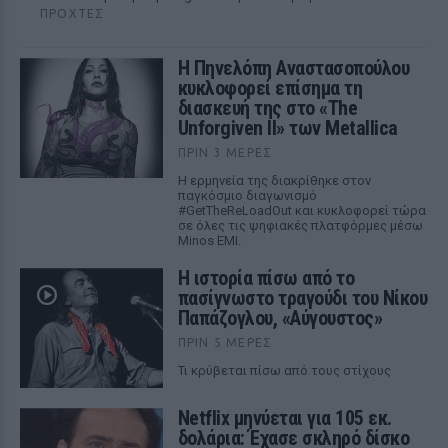
ΠΡΟΧΤΈΣ
Η Πηνελόπη Αναστασοπούλου
κυκλοφορεί επίσημα τη
διασκευή της στο «The
Unforgiven II» των Metallica
ΠΡΙΝ 3 ΜΈΡΕΣ
Η ερμηνεία της διακρίθηκε στον
παγκόσμιο διαγωνισμό
#GetTheReLoadOut και κυκλοφορεί τώρα
σε όλες τις ψηφιακές πλατφόρμες μέσω
Minos EMI.
Η ιστορία πίσω από το
πασίγνωστο τραγούδι του Νίκου
Παπάζογλου, «Αύγουστος»
ΠΡΙΝ 5 ΜΈΡΕΣ
Τι κρύβεται πίσω από τους στίχους
Netflix μηνύεται για 105 εκ.
δολάρια: Έχασε σκληρό δίσκο