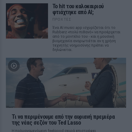
Το hit του καλοκαιριού
φτιάχτηκε από AI;
ΠΡΟΧΤΈΣ
Ένα AI music app ισχυρίζεται ότι το
Rubberz «πολύ πιθανό» να προέρχεται
από το μοντέλο του - και η μουσική
βιομηχανία αναρωτιέται αν η χρήση
τεχνητής νοημοσύνης πρέπει να
δηλώνεται.
Τι να περιμένουμε από την αυριανή πρεμιέρα
της νέας σεζόν του Ted Lasso
Η πολυαναμενόμενη feelgood σειρά επιστρέφει