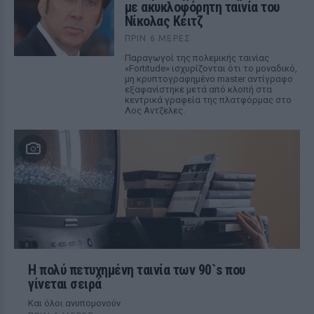
με ακυκλοφόρητη ταινία του
Νίκολας Κέιτζ
ΠΡΙΝ 6 ΜΈΡΕΣ
Παραγωγοί της πολεμικής ταινίας
«Fortitude» ισχυρίζονται ότι το μοναδικό,
μη κρυπτογραφημένο master αντίγραφο
εξαφανίστηκε μετά από κλοπή στα
κεντρικά γραφεία της πλατφόρμας στο
Λος Αντζελες.
Η πολύ πετυχημένη ταινία των 90`s που
γίνεται σειρά
Και όλοι ανυπομονούν