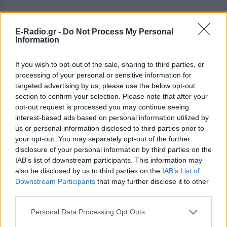
E-Radio.gr -
Do Not Process My Personal
Information
If you wish to opt-out of the sale, sharing to third parties, or
ΔΕΙΤΕ ΕΠΙΣΗΣ
processing of your personal or sensitive information for
targeted advertising by us, please use the below opt-out
section to confirm your selection. Please note that after your
ΣΤΗΝ ΙΔΙΑ ΚΑΤΗΓΟΡΙΑ
opt-out request is processed you may continue seeing
interest-based ads based on personal information utilized by
Το ελληνικό comfort TV έχει
us or personal information disclosed to third parties prior to
όνομα: Η σειρά που
your opt-out. You may separately opt-out of the further
εξακολουθεί να σαρώνει στις
disclosure of your personal information by third parties on the
επαναλήψεις
IAB’s list of downstream participants. This information may
ΠΡΙΝ 3 ΏΡΕΣ
also be disclosed by us to third parties on the
IAB’s List of
Το τηλεοπτικό φαινόμενο που βλέπουμε
Downstream Participants
that may further disclose it to other
ξανά και ξανά εδώ και 35 χρόνια
third parties.
5 one‑hit wonders που έγιναν
Personal Data Processing Opt Outs
ξανά διάσημοι από… ατύχημα