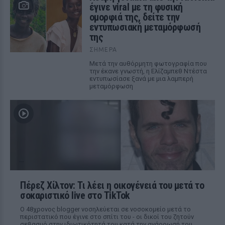
έγινε viral με τη φυσική
ομορφιά της, δείτε την
εντυπωσιακή μεταμόρφωσή
της
ΣΉΜΕΡΑ
Μετά την αυθόρμητη φωτογραφία που
την έκανε γνωστή, η Ελίζαμπεθ Ντέστα
εντυπωσίασε ξανά με μια λαμπερή
μεταμόρφωση
Πέρεζ Χίλτον: Τι λέει η οικογένειά του μετά το
σοκαριστικό live στο TikTok
Ο 48χρονος blogger νοσηλεύεται σε νοσοκομείο μετά το
περιστατικό που έγινε στο σπίτι του - οι δικοί του ζητούν
σεβασμό στην ιδιωτικότητά του κατά την ανάρρωσή του