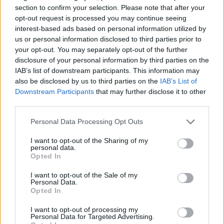
Κυριακίδης εξήγησε γιατί δεν πιστεύει
section to confirm your selection. Please note that after your
στον Θεό και τι τον γοητεύει στη
opt-out request is processed you may continue seeing
φιλοσοφία γύρω από την ύπαρξή του.
interest-based ads based on personal information utilized by
Τους είδαν με δαχτυλίδι
us or personal information disclosed to third parties prior to
αρραβώνων στο Παρίσι ‑
your opt-out. You may separately opt-out of the further
Μήπως διάσημο ζευγάρι έκανε
disclosure of your personal information by third parties on the
το επόμενο βήμα;
IAB’s list of downstream participants. This information may
also be disclosed by us to third parties on the
IAB’s List of
ΣΉΜΕΡΑ
Downstream Participants
that may further disclose it to other
Το ζευγάρι εντοπίστηκε στο Παρίσι με
third parties.
βέρες του γαλλικού οίκου Boucheron στο
αριστερό χέρι
Personal Data Processing Opt Outs
I want to opt-out of the Sharing of my
personal data.
Opted In
I want to opt-out of the Sale of my
Personal Data.
Opted In
Γαρυφαλλιά Καληφώνη: Διακοπές σε
I want to opt-out of processing my
Κουφονήσια και Πάρο, χωρίς τον Χρήστο
Personal Data for Targeted Advertising.