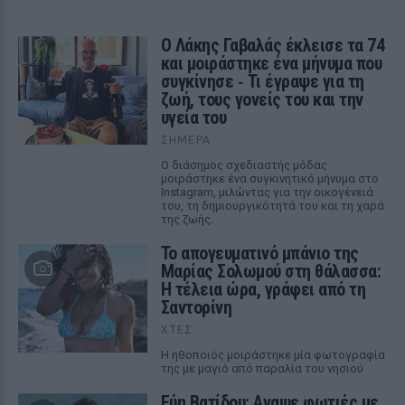
Ο Λάκης Γαβαλάς έκλεισε τα 74
και μοιράστηκε ένα μήνυμα που
συγκίνησε ‑ Τι έγραψε για τη
ζωή, τους γονείς του και την
υγεία του
ΣΉΜΕΡΑ
Ο διάσημος σχεδιαστής μόδας
μοιράστηκε ένα συγκινητικό μήνυμα στο
Instagram, μιλώντας για την οικογένειά
του, τη δημιουργικότητά του και τη χαρά
της ζωής.
Το απογευματινό μπάνιο της
Μαρίας Σολωμού στη θάλασσα:
Η τέλεια ώρα, γράφει από τη
Σαντορίνη
ΧΤΕΣ
Η ηθοποιός μοιράστηκε μία φωτογραφία
της με μαγιό από παραλία του νησιού
Εύη Βατίδου: Αναψε φωτιές με