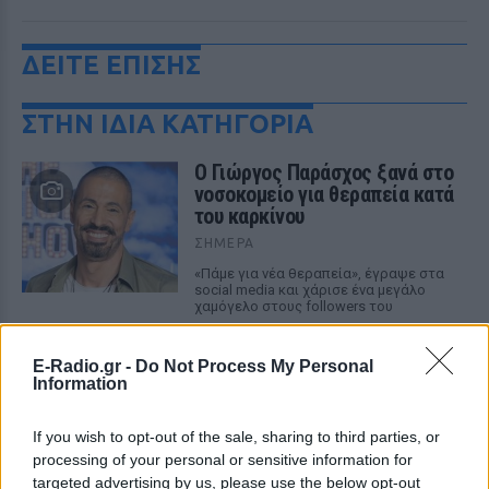
ΔΕΙΤΕ ΕΠΙΣΗΣ
ΣΤΗΝ ΙΔΙΑ ΚΑΤΗΓΟΡΙΑ
O Γιώργος Παράσχος ξανά στο
νοσοκομείο για θεραπεία κατά
του καρκίνου
ΣΉΜΕΡΑ
«Πάμε για νέα θεραπεία», έγραψε στα
social media και χάρισε ένα μεγάλο
χαμόγελο στους followers του
Βλαδίμηρος Κυριακίδης: «Ο
Θεός είναι δημιούργημα του
E-Radio.gr -
Do Not Process My Personal
Information
ανθρώπου ‑ δεν πιστεύω σε
αυτόν»
If you wish to opt-out of the sale, sharing to third parties, or
ΣΉΜΕΡΑ
processing of your personal or sensitive information for
Μιλώντας στο vidcast του Θανάση Λάλα,
targeted advertising by us, please use the below opt-out
ο γνωστός ηθοποιός Βλαδίμηρος