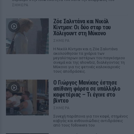
ΣΉΜΕΡΑ
Ζόε Σαλντάνα και Νικόλ
Κίντμαν: Οι δύο σταρ του
Χόλιγουντ στη Μύκονο
ΣΉΜΕΡΑ
Η Νικόλ Κίντμαν και η Ζόε Σαλντάνα
ακολούθησαν τα χνάρια των
μεγαλύτερων αστέρων του παγκόσμιου
σινεμά και της showbiz, διαλέγοντας τη
Μύκονο για τις φετινές καλοκαιρινές
τους αποδράσεις.
Ο Γιώργος Μανίκας έστησε
απίθανη φάρσα σε υπάλληλο
καφετέριας – Τι έγινε στο
βίντεο
ΣΉΜΕΡΑ
Συνεχή παράπονα για τον καφέ, στημένος
καβγάς και ενθουσιώδεις αντιδράσεις
από τους followers του