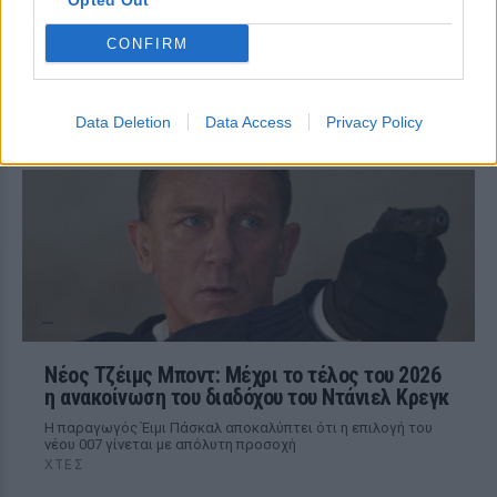
Opted Out
Το «δαιμονικό» ψάρι που
ανακαλύφθηκε τυχαία και πήρε
CONFIRM
το όνομά του από το «Stranger
Things»
ΠΡΙΝ 3 ΏΡΕΣ
Data Deletion
Data Access
Privacy Policy
Ο λόγος για το Demon Cavefish
Νέος Τζέιμς Μποντ: Μέχρι το τέλος του 2026
η ανακοίνωση του διαδόχου του Ντάνιελ Κρεγκ
Η παραγωγός Έιμι Πάσκαλ αποκαλύπτει ότι η επιλογή του
νέου 007 γίνεται με απόλυτη προσοχή
ΧΤΕΣ