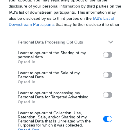
your opt-out. You may separately opt-out of the further
disclosure of your personal information by third parties on the
ΔΕΙΤΕ ΕΠΙΣΗΣ
IAB’s list of downstream participants. This information may
also be disclosed by us to third parties on the
IAB’s List of
Downstream Participants
that may further disclose it to other
ΣΤΗΝ ΙΔΙΑ ΚΑΤΗΓΟΡΙΑ
third parties.
Το ελληνικό comfort TV έχει
Personal Data Processing Opt Outs
όνομα: Η σειρά που
εξακολουθεί να σαρώνει στις
I want to opt-out of the Sharing of my
personal data.
επαναλήψεις
Opted In
ΠΡΙΝ 3 ΏΡΕΣ
I want to opt-out of the Sale of my
Το τηλεοπτικό φαινόμενο που βλέπουμε
Personal Data.
ξανά και ξανά εδώ και 35 χρόνια
Opted In
5 one‑hit wonders που έγιναν
I want to opt-out of processing my
ξανά διάσημοι από… ατύχημα
Personal Data for Targeted Advertising.
Opted In
ΠΡΙΝ 3 ΏΡΕΣ
Η τύχη δεν προβλέπεται, αλλά όταν
I want to opt-out of Collection, Use,
χαμογελάσει, αποδεικνύει ότι ορισμένα
Retention, Sale, and/or Sharing of my
τραγούδια έχουν πολύ περισσότερες
Personal Data that Is Unrelated with the
«ζωές» από όσες νομίζαμε
Purposes for which it was collected.