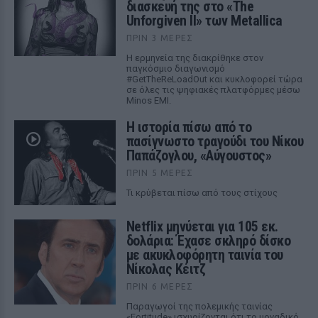
διασκευή της στο «The
Unforgiven II» των Metallica
ΠΡΙΝ 3 ΜΈΡΕΣ
Η ερμηνεία της διακρίθηκε στον
παγκόσμιο διαγωνισμό
#GetTheReLoadOut και κυκλοφορεί τώρα
σε όλες τις ψηφιακές πλατφόρμες μέσω
Minos EMI.
Η ιστορία πίσω από το
πασίγνωστο τραγούδι του Νίκου
Παπάζογλου, «Αύγουστος»
ΠΡΙΝ 5 ΜΈΡΕΣ
Τι κρύβεται πίσω από τους στίχους
Netflix μηνύεται για 105 εκ.
δολάρια: Έχασε σκληρό δίσκο
με ακυκλοφόρητη ταινία του
Νίκολας Κέιτζ
ΠΡΙΝ 6 ΜΈΡΕΣ
Παραγωγοί της πολεμικής ταινίας
«Fortitude» ισχυρίζονται ότι το μοναδικό,