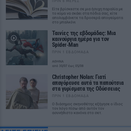
ΠΡΙΝ 6 ΜΈΡΕΣ
Είτε βρίσκεστε σε μια ήσυχη παραλία με
το κύμα να σκάει στα πόδια σας, είτε
απολαμβάνετε τα δροσερά απογεύματα
στο μπαλκόνι
Ταινίες της εβδομάδας: Μια
καινούργια ημέρα για τον
Spider‑Man
ΠΡΙΝ 1 ΕΒΔΟΜΆΔΑ
ΑΘΗΝΑ
από 30/07 έως 05/08
Christopher Nolan: Γιατί
απαγόρευσε αυτά τα παπούτσια
στα γυρίσματα της Οδύσσειας
ΠΡΙΝ 1 ΕΒΔΟΜΆΔΑ
Ο διάσημος σκηνοθέτης εξήγησε ο ίδιος
τον λόγο πίσω από αυτόν τον
ασυνήθιστο κανόνα στο σετ.