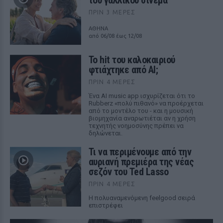
του γαλλικού σινεμά
ΠΡΙΝ 3 ΜΈΡΕΣ
ΑΘΗΝΑ
από 06/08 έως 12/08
Το hit του καλοκαιριού
φτιάχτηκε από AI;
ΠΡΙΝ 4 ΜΈΡΕΣ
Ένα AI music app ισχυρίζεται ότι το
Rubberz «πολύ πιθανό» να προέρχεται
από το μοντέλο του - και η μουσική
βιομηχανία αναρωτιέται αν η χρήση
τεχνητής νοημοσύνης πρέπει να
δηλώνεται.
Τι να περιμένουμε από την
αυριανή πρεμιέρα της νέας
σεζόν του Ted Lasso
ΠΡΙΝ 4 ΜΈΡΕΣ
Η πολυαναμενόμενη feelgood σειρά
επιστρέφει