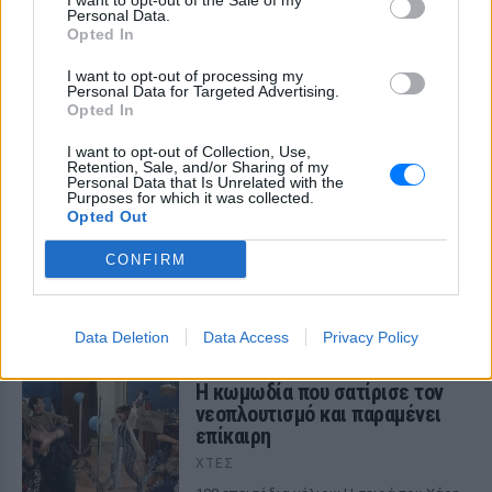
I want to opt-out of the Sale of my
Personal Data.
Opted In
I want to opt-out of processing my
Personal Data for Targeted Advertising.
ΔΕΙΤΕ ΕΠΙΣΗΣ
Opted In
I want to opt-out of Collection, Use,
ΣΤΗΝ ΙΔΙΑ ΚΑΤΗΓΟΡΙΑ
Retention, Sale, and/or Sharing of my
Personal Data that Is Unrelated with the
Purposes for which it was collected.
Opted Out
5 one‑hit wonders που έγιναν
ξανά διάσημοι από… ατύχημα
CONFIRM
ΠΡΙΝ 6 ΏΡΕΣ
Η τύχη δεν προβλέπεται, αλλά όταν
χαμογελάσει, αποδεικνύει ότι ορισμένα
τραγούδια έχουν πολύ περισσότερες
Data Deletion
Data Access
Privacy Policy
«ζωές» από όσες νομίζαμε
Η κωμωδία που σατίρισε τον
νεοπλουτισμό και παραμένει
επίκαιρη
ΧΤΕΣ