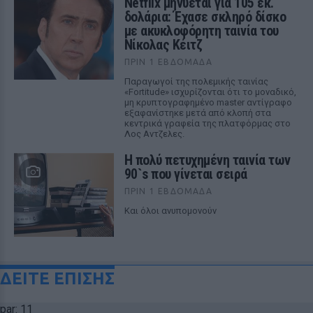
Netflix μηνύεται για 105 εκ.
δολάρια: Έχασε σκληρό δίσκο
με ακυκλοφόρητη ταινία του
Νίκολας Κέιτζ
ΠΡΙΝ 1 ΕΒΔΟΜΆΔΑ
Παραγωγοί της πολεμικής ταινίας
«Fortitude» ισχυρίζονται ότι το μοναδικό,
μη κρυπτογραφημένο master αντίγραφο
εξαφανίστηκε μετά από κλοπή στα
κεντρικά γραφεία της πλατφόρμας στο
Λος Αντζελες.
Η πολύ πετυχημένη ταινία των
90`s που γίνεται σειρά
ΠΡΙΝ 1 ΕΒΔΟΜΆΔΑ
Και όλοι ανυπομονούν
ΔΕΙΤΕ ΕΠΙΣΗΣ
par: 11