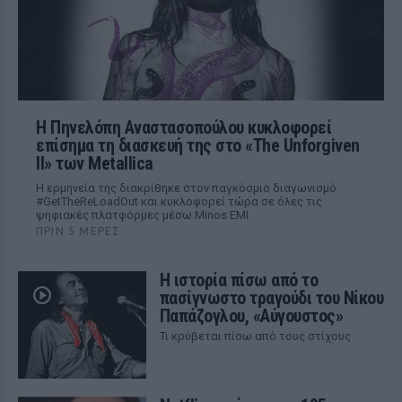
Η Πηνελόπη Αναστασοπούλου κυκλοφορεί
επίσημα τη διασκευή της στο «The Unforgiven
II» των Metallica
Η ερμηνεία της διακρίθηκε στον παγκόσμιο διαγωνισμό
#GetTheReLoadOut και κυκλοφορεί τώρα σε όλες τις
ψηφιακές πλατφόρμες μέσω Minos EMI.
ΠΡΙΝ 5 ΜΈΡΕΣ
Η ιστορία πίσω από το
πασίγνωστο τραγούδι του Νίκου
Παπάζογλου, «Αύγουστος»
Τι κρύβεται πίσω από τους στίχους