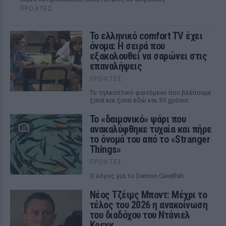
ΠΡΟΧΤΈΣ
Το ελληνικό comfort TV έχει
όνομα: Η σειρά που
εξακολουθεί να σαρώνει στις
επαναλήψεις
ΠΡΟΧΤΈΣ
Το τηλεοπτικό φαινόμενο που βλέπουμε
ξανά και ξανά εδώ και 35 χρόνια
Το «δαιμονικό» ψάρι που
ανακαλύφθηκε τυχαία και πήρε
το όνομά του από το «Stranger
Things»
ΠΡΟΧΤΈΣ
Ο λόγος για το Demon Cavefish
Νέος Τζέιμς Μποντ: Μέχρι το
τέλος του 2026 η ανακοίνωση
του διαδόχου του Ντάνιελ
Κρεγκ