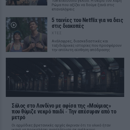
108 επεισόδια γέλιου: Η σειρά του Χάρη
Ρώμα που αξίζει να δούμε ξανά στις
επαναλήψεις
5 ταινίες του Netflix για να δεις
στις διακοπές
ΧΤΕΣ
Aνάλαφρες, διασκεδαστικές και
ταξιδιάρικες ιστορίες που προσφέρουν
την απόλυτη αίσθηση απόδρασης
Σάλος στο Λονδίνο με αφίσα της «Μούμιας»
που θύμιζε νεκρό παιδί ‑ Την απέσυραν από το
μετρό
Οι αρμόδιες βρετανικές αρχές έκριναν ότι το υλικό ήταν
ικανό να προκαλέσει αναστάτωση σε ανήλικους