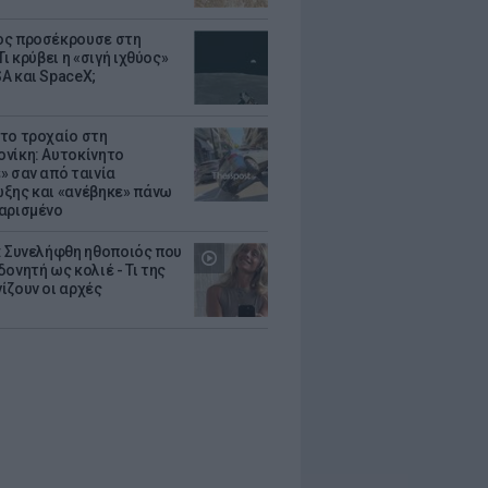
ς προσέκρουσε στη
Τι κρύβει η «σιγή ιχθύος»
A και SpaceX;
το τροχαίο στη
νίκη: Αυτοκίνητο
» σαν από ταινία
ξης και «ανέβηκε» πάνω
αρισμένο
: Συνελήφθη ηθοποιός που
oνητή ως κολιέ - Τι της
ίζουν οι αρχές