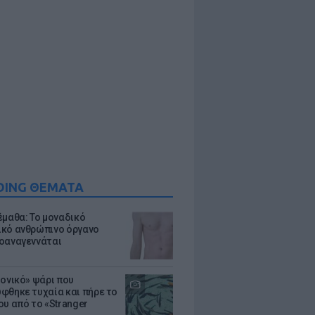
DING ΘΕΜΑΤΑ
έμαθα: Το μοναδικό
κό ανθρώπινο όργανο
οαναγεννάται
μονικό» ψάρι που
φθηκε τυχαία και πήρε το
ου από το «Stranger