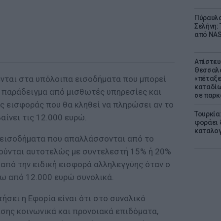
Πύραυλο
Σελήνη: 
από NAS
Απίστευ
Θεσσαλο
νται στα υπόλοιπα εισοδήματα που μπορεί
«πέταξε
καταδίω
α παράδειγμα από μισθωτές υπηρεσίες και
σε παρκ
ς εισφοράς που θα κληθεί να πληρώσει αν το
Τουρκία
ίνει τις 12.000 ευρώ.
φοράει δ
καταλογ
 εισοδήματα που απαλλάσσονται από το
ούνται αυτοτελώς με συντελεστή 15% ή 20%
από την ειδική εισφορά αλληλεγγύης όταν ο
ω από 12.000 ευρώ συνολικά.
τήσει η Εφορία είναι ότι στο συνολικό
σης κοινωνικά και προνοιακά επιδόματα,