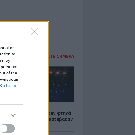
sonal or
ection to
ΔΙΑΒΑΣΤΕ ΣΗΜΕΡΑ
ou may
 personal
out of the
 downstream
B’s List of
LE
αυλίες επιτέλους βγάζουν φτηνά
ια - Ποιοι καλλιτέχνες κατέβασαν
ές