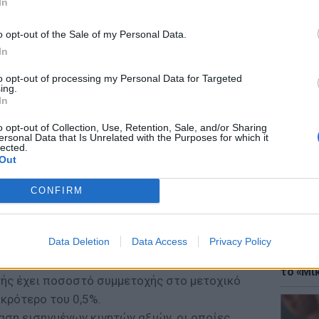
In
o opt-out of the Sale of my Personal Data.
In
7 τέτοια ποσά και το συνολικό τους
to opt-out of processing my Personal Data for Targeted
ing.
00 ευρώ τότε φέτος με την υποβολή της
ΘΕΜΑΤ
In
αρυνθούν με ειδική εισφορά αλληλεγγύης
Έφτιαξ
μουσική
αι 10%.
o opt-out of Collection, Use, Retention, Sale, and/or Sharing
ersonal Data that Is Unrelated with the Purposes for which it
lected.
σοδημάτων - επιδομάτων που ενώ
Out
ή φορολογούνται αυτοτελώς υπόκεινται σε
CONFIRM
ίναι τα εξής:
νικού Δημοσίου ή έντοκων γραμματίων
Data Deletion
Data Access
Privacy Policy
ΘΕΜΑΤ
Explain
η μετοχών εισηγμένων στο Χρηματιστήριο
το «Μικ
ής έχει ποσοστό συμμετοχής στο μετοχικό
ικρότερο του 0,5%.
αση εισηγμένων κινητών αξιών, οι οποίες