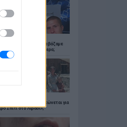
Α
αν το Napster που κατεβάζαμε
 - Πού βρίσκονται σήμερα;
Α
er: Γιατί η Αμερική τσακώνεται για
ρό Σπίτι στο Λιβάδι»;