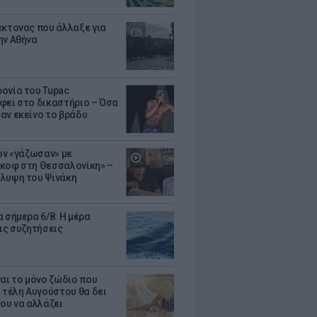
έκτονας που άλλαξε για
ην Αθήνα
ονία του Tupac
φει στο δικαστήριο – Όσα
αν εκείνο το βράδυ
Τον «γάζωσαν» με
κοφ στη Θεσσαλονίκη» –
λυψη του Ψινάκη
 σήμερα 6/8: Η μέρα
τις συζητήσεις
ναι το μόνο ζώδιο που
α τέλη Αυγούστου θα δει
του να αλλάζει