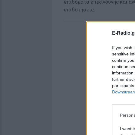
επιδόματα επικίνδυνης και αν
επιδοτήσεις.
E-Radio.g
If you wish 
sensitive in
confirm you
continue se
information 
further disc
participants
Downstream 
Persona
I want t