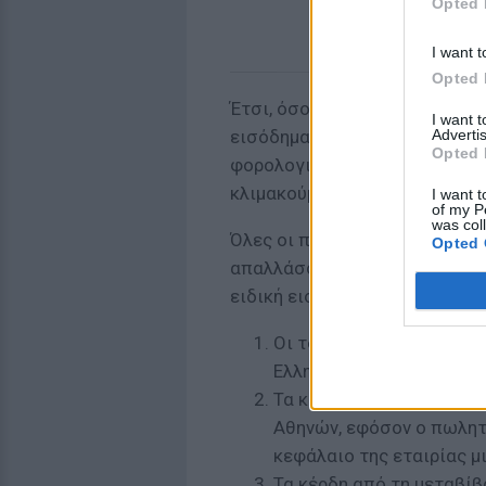
Opted 
I want t
Opted 
Έτσι, όσοι εισέπραξαν το 201
I want 
Advertis
εισόδημα υπερβαίνει τις 12.0
Opted 
φορολογικής δήλωσης θα επιβ
κλιμακούμενη από 2,2% έως κ
I want t
of my P
was col
Όλες οι περιπτώσεις των ει
Opted 
απαλλάσσονται από το φόρο 
ειδική εισφορά αλληλεγγύης ε
Οι τόκοι ομολόγων Ελλη
Ελληνικού Δημοσίου.
Τα κέρδη από την πώλησ
Αθηνών, εφόσον ο πωλητ
κεφάλαιο της εταιρίας μ
Τα κέρδη από τη μεταβίβ