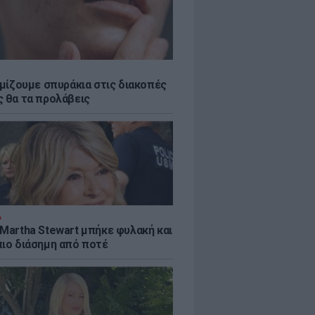
εμίζουμε σπυράκια στις διακοπές
ς θα τα προλάβεις
Α
 Martha Stewart μπήκε φυλακή και
πιο διάσημη από ποτέ