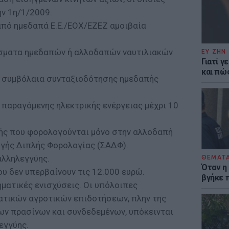
ν 1η/1/2009.
πό ημεδαπά Ε.Ε./ΕΟΧ/ΕΖΕΖ αμοιβαία
σματα ημεδαπών ή αλλοδαπών ναυτιλιακών
ΕΥ ΖΗΝ
Γιατί γ
και πώ
 συμβόλαια συνταξιοδότησης ημεδαπής
 παραγόμενης ηλεκτρικής ενέργειας μέχρι 10
ς που φορολογούνται μόνο στην αλλοδαπή
γής Διπλής Φορολογίας (ΣΑΔΦ).
αλληλεγγύης.
ΘΕΜΑΤ
Όταν η
υ δεν υπερβαίνουν τις 12.000 ευρώ.
βγήκε 
ματικές ενισχύσεις. Οι υπόλοιπες
ατικών αγροτικών επιδοτήσεων, πλην της
ων πρασίνων και συνδεδεμένων, υπόκεινται
εγγύης.