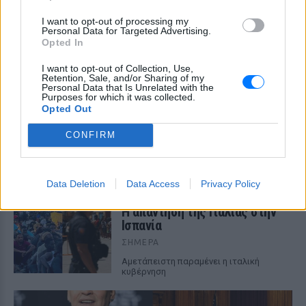
τα Βαλκάνια
I want to opt-out of processing my
ΣΉΜΕΡΑ
Personal Data for Targeted Advertising.
Προσωρινή αναστολή των βιομετρικών
Opted In
ελέγχων για να επισπευστεί η διέλευση
των ταξιδιωτών
I want to opt-out of Collection, Use,
Retention, Sale, and/or Sharing of my
Μύκονος: Ιταλοί τουρίστες
Personal Data that Is Unrelated with the
έκαναν «κλαμπ» βανάκι transfer
Purposes for which it was collected.
Opted Out
‑ Αντιδράσεις για το ξέφρενο
πάρτι
CONFIRM
ΣΉΜΕΡΑ
Χοροί, φωνές, φωτογραφίες: Λες και
ήταν σε κλαμπ
Data Deletion
Data Access
Privacy Policy
«Δεν δεχόμαστε τελεσίγραφα»:
Η απάντηση της Ιταλίας στην
Ισπανία
ΣΉΜΕΡΑ
Αμετάπειστη παραμένει η ιταλική
κυβέρνηση