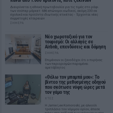
πάνω από 1.000 προϊόντα, πότε ξεκινούν
Διευρύνεται η εθνική πρωτοβουλία για τις τιμές στο ράφι
των σούπερ μάρκετ: 686 επώνυμοι κωδικοί, ακόμη 230 σε
σχολικά και προϊόντα ιδιωτικής ετικέτας - Έρχονται νέες
συμμετοχές εταιρειών
ΣΉΜΕΡΑ
Νέο χωροταξικό για τον
τουρισμό: Οι αλλαγές σε
Airbnb, επενδύσεις και δόμηση
ΣΉΜΕΡΑ
Επιμένουν οι ξενοδόχοι ότι ο πυρήνας
των περιορισμών παραμένει
αμετάβλητος
«Θέλω τον μπαμπά μου»: Το
βίντεο της μεθυσμένης οδηγού
που σκότωσε νύφη ώρες μετά
τον γάμο της
ΧΤΕΣ
Η Jamie Lee Komoroski, με αλκοόλ
τριπλάσιο του νόμιμου ορίου, έπεσε
πάνω στο golf cart των νεόνυμφων στο