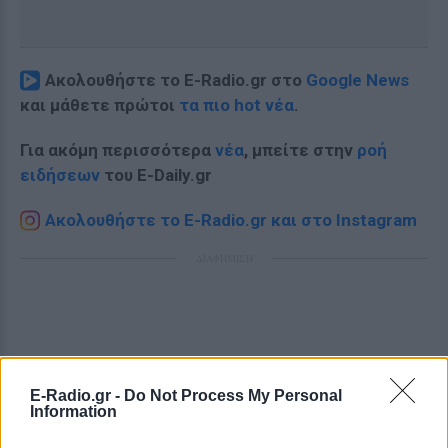
Ακολουθήστε το E-Radio.gr στο
Google News
και μάθετε πρώτοι
τα πιο hot νέα
.
Για ακόμη περισσότερα
νέα
, μπείτε στην
ροή
ειδήσεων
του E-Daily.gr
Ακολουθήστε το E-Radio.gr και στο Instagram
ΔΙΑΦΗΜΙΣΗ
E-Radio.gr -
Do Not Process My Personal
Information