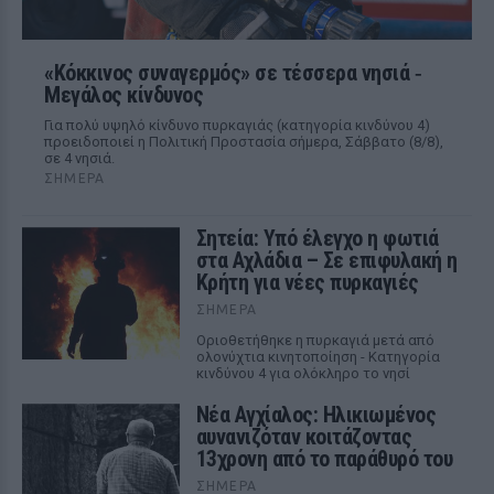
«Κόκκινος συναγερμός» σε τέσσερα νησιά ‑
Μεγάλος κίνδυνος
Για πολύ υψηλό κίνδυνο πυρκαγιάς (κατηγορία κινδύνου 4)
προειδοποιεί η Πολιτική Προστασία σήμερα, Σάββατο (8/8),
σε 4 νησιά.
ΣΉΜΕΡΑ
Σητεία: Υπό έλεγχο η φωτιά
στα Αχλάδια – Σε επιφυλακή η
Κρήτη για νέες πυρκαγιές
ΣΉΜΕΡΑ
Οριοθετήθηκε η πυρκαγιά μετά από
ολονύχτια κινητοποίηση - Κατηγορία
κινδύνου 4 για ολόκληρο το νησί
Νέα Αγχίαλος: Ηλικιωμένος
αυνανιζόταν κοιτάζοντας
13χρονη από το παράθυρό του
ΣΉΜΕΡΑ