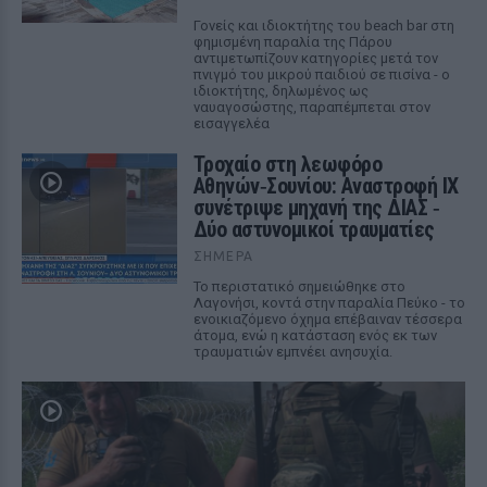
Γονείς και ιδιοκτήτης του beach bar στη
φημισμένη παραλία της Πάρου
αντιμετωπίζουν κατηγορίες μετά τον
πνιγμό του μικρού παιδιού σε πισίνα - ο
ιδιοκτήτης, δηλωμένος ως
ναυαγοσώστης, παραπέμπεται στον
εισαγγελέα
Τροχαίο στη λεωφόρο
Αθηνών‑Σουνίου: Αναστροφή ΙΧ
συνέτριψε μηχανή της ΔΙΑΣ ‑
Δύο αστυνομικοί τραυματίες
ΣΉΜΕΡΑ
Το περιστατικό σημειώθηκε στο
Λαγονήσι, κοντά στην παραλία Πεύκο - το
ενοικιαζόμενο όχημα επέβαιναν τέσσερα
άτομα, ενώ η κατάσταση ενός εκ των
τραυματιών εμπνέει ανησυχία.