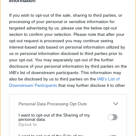
Information
Ωφέλειας (Δ.Ε.Η., Ο.Τ.Ε, Φυσικό Αέριο κ.λπ) όταν
κινούνται για αποκατάσταση έκτακτων βλαβών των
If you wish to opt-out of the sale, sharing to third parties, or
δικτύων τους και μόνο εφόσον συνοδεύονται από
processing of your personal or sensitive information for
έγγραφη εντολή του οικείου οργανισμού.
targeted advertising by us, please use the below opt-out
section to confirm your selection. Please note that after your
(στ) Τα βυτιοφόρα οχήματα που μεταφέρουν
opt-out request is processed you may continue seeing
καύσιμα για τον ανεφοδιασμό μέσων πυρόσβεσης,
interest-based ads based on personal information utilized by
us or personal information disclosed to third parties prior to
εφόσον αυτό αποδεικνύεται από κατάλληλα
your opt-out. You may separately opt-out of the further
έγγραφα ή παραστατικά.
disclosure of your personal information by third parties on the
IAB’s list of downstream participants. This information may
(ζ) Τα φορτηγά οχήματα μεταφοράς εξοπλισμού
also be disclosed by us to third parties on the
IAB’s List of
μουσικών και θεατρικών παραστάσεων και τα
Downstream Participants
that may further disclose it to other
φορτηγά οχήματα που χρησιμοποιούνται για την
third parties.
εκτέλεση και μεταφορά εξοπλισμού για την κάλυψη
Personal Data Processing Opt Outs
τηλεοπτικών και κινηματογραφικών γεγονότων.
I want to opt-out of the Sharing of my
personal data.
(η) Τα φορτηγά αυτοκίνητα που μεταφέρουν
Opted In
οξυγόνο για ιατρικούς σκοπούς.