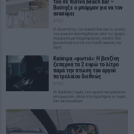
του σε πισίνα beach bar –
Βούτηξε ο μπάρμαν για να τον
ανασύρει
ΧΤΕΣ
Ο ιδιοκτήτης του beach bar και οι γονείς
του μικρού προσήχθησαν από τις αρχές -
σύμφωνα με πληροφορίες, κανείς δεν
βρισκόταν κοντά στο παιδί εκείνη την
ώρα
Καύσιμα «φωτιά»: Η βενζίνη
ξεπερνά τα 2 ευρώ το λίτρο
παρά την πτώση του αργού
πετρελαίου διεθνώς
ΧΤΕΣ
Οι διεθνείς τιμές του αργού πετρελαίου
υποχωρούν, αλλά στα πρατήρια οι τιμές
δεν ακολουθούν