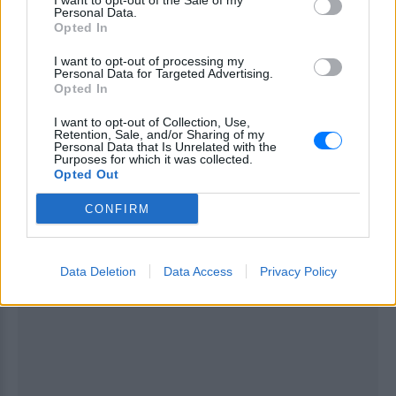
I want to opt-out of the Sale of my
Personal Data.
(θ) Τα μηχανήματα έργου της ΔΕΣΕ και τα φορτηγά
Opted In
οχήματα που χρησιμοποιούνται για την
I want to opt-out of processing my
αντιμετώπιση έκτακτων περιστατικών, μετά από
Personal Data for Targeted Advertising.
αίτημα της αρμόδιας Υπηρεσίας Πολιτικής
Opted In
Προστασίας και με σχετική απόφαση της κατά
I want to opt-out of Collection, Use,
τόπου αρμόδιας Διεύθυνσης Τροχαίας.
Retention, Sale, and/or Sharing of my
Personal Data that Is Unrelated with the
Purposes for which it was collected.
(ι) τα οχήματα έκτακτης ανάγκης.
Opted Out
ΔΙΑΦΗΜΙΣΗ
CONFIRM
Data Deletion
Data Access
Privacy Policy