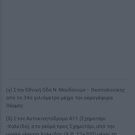
(γ) Στην Εθνική Οδό Ν. Μουδανιών − Θεσσαλονίκης
από το 34ο χιλιόμετρο μέχρι την αερογέφυρα
Θέρμης.
(δ) Στον Αυτοκινητόδρομο Α11 (Σχηματάρι
-Χαλκίδα), στο ρεύμα προς Σχηματάρι, από την
υψηλή γέφυρα Χαλκίδας (Χ.Θ. 12+300) μέχρι τη