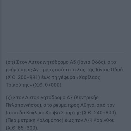
(στ) Στον Αυτοκινητόδρομο Α5 (Ιόνια Οδός), στο
ρεύμα προς Αντίρριο, από το τέλος της Ιόνιας Οδού
(Χ.Θ. 200+991) έως τη γέφυρα «Χαρίλαος
Τρικούπης» (Χ.Θ. 0+000).
(ζ) Στον Αυτοκινητόδρομο Α7 (Κεντρικής
Πελοποννήσου), στο ρεύμα προς Αθήνα, από τον
Ισόπεδο Κυκλικό Κόμβο Σπάρτης (Χ.Θ. 240+800)
(Περιμετρική Καλαμάτας) έως τον Α/Κ Κορίνθου
(Χ.Θ. 85+300).