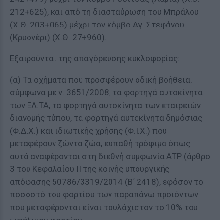
212+625), και από τη διασταύρωση του Μπράλου
(Χ.Θ. 203+065) μέχρι τον κόμβο Αγ. Στεφάνου
(Κρυονέρι) (Χ.Θ. 27+960).
Εξαιρούνται της απαγόρευσης κυκλοφορίας:
(α) Τα οχήματα που προσφέρουν οδική βοήθεια,
σύμφωνα με ν. 3651/2008, τα φορτηγά αυτοκίνητα
των ΕΛ.ΤΑ, τα φορτηγά αυτοκίνητα των εταιρειών
διανομής τύπου, τα φορτηγά αυτοκίνητα δημόσιας
(Φ.Δ.Χ.) και ιδιωτικής χρήσης (Φ.Ι.Χ.) που
μεταφέρουν ζώντα ζώα, ευπαθή τρόφιμα όπως
αυτά αναφέρονται στη διεθνή συμφωνία ΑΤΡ (άρθρο
3 του Κεφαλαίου ΙΙ της κοινής υπουργικής
απόφασης 50786/3319/2014 (Β΄ 2418), εφόσον το
ποσοστό του φορτίου των παραπάνω προϊόντων
που μεταφέρονται είναι τουλάχιστον το 10% του