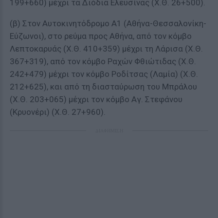
199+660) μέχρι τα Διόδια Ελευσίνας (Χ.Θ. 26+500).
(β) Στον Αυτοκινητόδρομο Α1 (Αθήνα-Θεσσαλονίκη-
Εύζωνοι), στο ρεύμα προς Αθήνα, από τον κόμβο
Λεπτοκαρυάς (Χ.Θ. 410+359) μέχρι τη Λάρισα (Χ.Θ.
367+319), από τον κόμβο Ραχών Φθιώτιδας (Χ.Θ.
242+479) μέχρι τον κόμβο Ροδίτσας (Λαμία) (Χ.Θ.
212+625), και από τη διασταύρωση του Μπράλου
(Χ.Θ. 203+065) μέχρι τον κόμβο Αγ. Στεφάνου
(Κρυονέρι) (Χ.Θ. 27+960).
ΔΙΑΦΗΜΙΣΗ