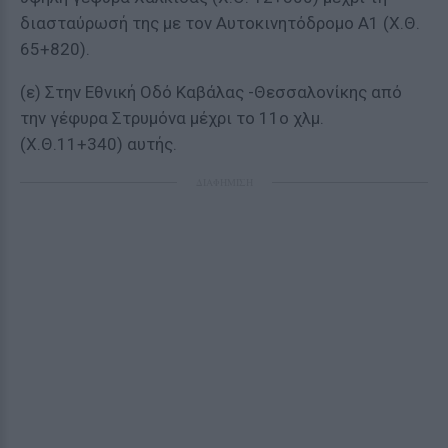
διασταύρωσή της με τον Αυτοκινητόδρομο Α1 (Χ.Θ.
65+820).
(ε) Στην Εθνική Οδό Καβάλας -Θεσσαλονίκης από
την γέφυρα Στρυμόνα μέχρι το 11ο χλμ.
(Χ.Θ.11+340) αυτής.
ΔΙΑΦΗΜΙΣΗ