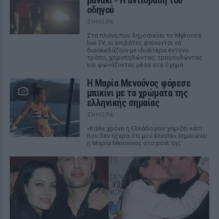
βανάκι ‑ Η αντίδραση του
οδηγού
ΣΉΜΕΡΑ
Στα πλάνα που δημοσιεύει το Mykonos
live TV, οι επιβάτες φαίνονται να
διασκεδάζουν με ιδιαίτερα έντονο
τρόπο, χοροπηδώντας, τραγουδώντας
και φωνάζοντας μέσα στο όχημα
Η Μαρία Μενούνος φόρεσε
μπικίνι με τα χρώματα της
ελληνικής σημαίας
ΣΉΜΕΡΑ
«Κάθε χρόνο η Ελλάδα μου χαρίζει κάτι
που δεν ήξερα ότι μου έλειπε» σημειώνει
η Μαρία Μενούνος στο post της