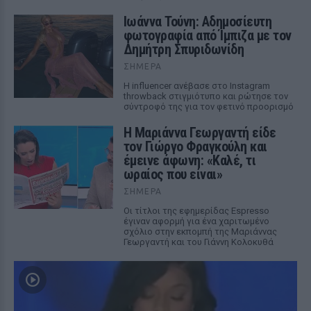
Ιωάννα Τούνη: Αδημοσίευτη
φωτογραφία από Ίμπιζα με τον
Δημήτρη Σπυριδωνίδη
ΣΉΜΕΡΑ
Η influencer ανέβασε στο Instagram
throwback στιγμιότυπο και ρώτησε τον
σύντροφό της για τον φετινό προορισμό
Η Μαριάννα Γεωργαντή είδε
τον Γιώργο Φραγκούλη και
έμεινε άφωνη: «Καλέ, τι
ωραίος που είναι»
ΣΉΜΕΡΑ
Οι τίτλοι της εφημερίδας Espresso
έγιναν αφορμή για ένα χαριτωμένο
σχόλιο στην εκπομπή της Μαριάννας
Γεωργαντή και του Γιάννη Κολοκυθά