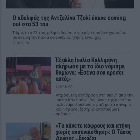
Ο αδελφός της Αντζελίνα Τζολί έκανε coming
out στα 53 του
Τώρα, στα 53 του, μίλησε δημόσια για κάτι που δεν χωρούσε
σε εκείνη την παλιά celebrity αφήγηση: είναι gay
ΣΉΜΕΡΑ
Έξαλλη Ιουλία Καλλιμάνη
πλήρωσε με το ίδιο νόμισμα
θαμώνα: «Εσένα σου αρέσει
αυτό;»
ΣΉΜΕΡΑ
Απρόσμενη αντίδραση στη σκηνή από την
Ιουλία Καλλιμάνη: θαμώνας της πετούσε
με δύναμη λουλούδια μαζί με τα πανέρια
και η τραγουδίστρια ανταπέδωσε
αμέσως.
«Τα κάνετε κάφρους και κτήνη
χωρίς ενσυναίσθηση»: Ο Τάσος
Δούσης...δικάζει