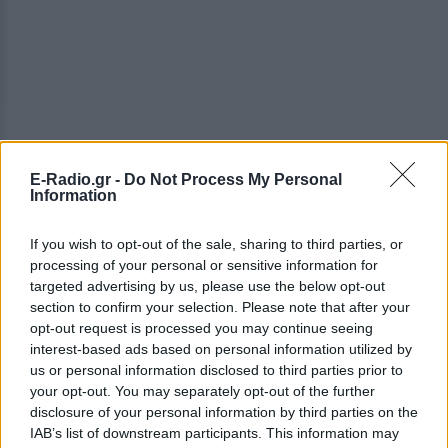
E-Radio.gr -
Do Not Process My Personal
ΔΕΙΤΕ ΕΠΙΣΗΣ
Information
ΣΤΗΝ ΙΔΙΑ ΚΑΤΗΓΟΡΙΑ
If you wish to opt-out of the sale, sharing to third parties, or
processing of your personal or sensitive information for
targeted advertising by us, please use the below opt-out
Κατερίνα Παπουτσάκη: Ποζάρει
χαμογελαστή με μπικίνι στη
section to confirm your selection. Please note that after your
θάλασσα σε καλοκαιρινή
opt-out request is processed you may continue seeing
διάθεση
interest-based ads based on personal information utilized by
us or personal information disclosed to third parties prior to
ΣΉΜΕΡΑ
your opt-out. You may separately opt-out of the further
Η ηθοποιός μοιράστηκε στιγμές από την
disclosure of your personal information by third parties on the
παραλία μέσα από Instagram stories,
IAB’s list of downstream participants. This information may
ποζάροντας μέσα στο νερό με τα αγόρια
της