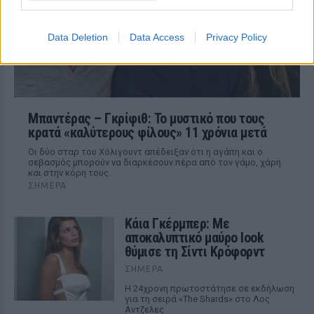
Data Deletion
Data Access
Privacy Policy
Μπαντέρας – Γκρίφιθ: Το μυστικό που τους
κρατά «καλύτερους φίλους» 11 χρόνια μετά
Οι δύο σταρ του Χόλιγουντ απέδειξαν ότι η αγάπη και ο
σεβασμός μπορούν να διαρκέσουν πέρα από τον γάμο, χάρη
και στην κόρη τους.
ΣΉΜΕΡΑ
Κάια Γκέρμπερ: Με
αποκαλυπτικό μαύρο look
θύμισε τη Σίντι Κρόφορντ
ΣΉΜΕΡΑ
Η 24χρονη πρωτοστάτησε σε εκδήλωση
για τη σειρά «The Shards» στο Λος
Αντζελες