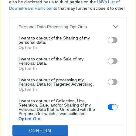
also be disclosed by us to third parties on the
IAB’s List of
Downstream Participants
that may further disclose it to other
Charlize Theron: Η «Καλυψώ»
third parties.
κλείνει τα 51 ‑ H ζωή και ο
ρόλος που άλλαξε τα πάντα για
Personal Data Processing Opt Outs
εκείνη
ΣΉΜΕΡΑ
I want to opt-out of the Sharing of my
personal data.
Από το Όσκαρ για το Monster μέχρι τη
Opted In
μυθική Καλυψώ στην «Οδύσσεια» του
Νόλαν - η Νοτιοαφρικανή σταρ γιορτάζει
I want to opt-out of the Sale of my
51 χρόνια ζωής και μια καριέρα χωρίς
Personal Data.
στερεότυπα.
Opted In
Λαγοκέφαλος στη θάλασσα: Τι
I want to opt-out of processing my
πρέπει να κάνετε αν τον δείτε ‑
Personal Data for Targeted Advertising.
Οι συμβουλές της Μαρίνας
Opted In
Βερνίκου
I want to opt-out of Collection, Use,
ΣΉΜΕΡΑ
Retention, Sale, and/or Sharing of my
Personal Data that Is Unrelated with the
Η Μαρίνα Βερνίκου εξηγεί τι οφείλουν να
Purposes for which it was collected.
κάνουν οι λουόμενοι αν έρθουν
αντιμέτωποι με το ψάρι που έχει γίνει το
Opted Out
πιο συζητημένο θέμα στις ελληνικές
παραλίες
CONFIRM