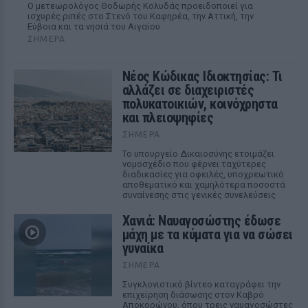
Ο μετεωρολόγος Θοδωρής Κολυδάς προειδοποιεί για
ισχυρές ριπές στο Στενό του Καφηρέα, την Αττική, την
Εύβοια και τα νησιά του Αιγαίου
ΣΉΜΕΡΑ
Νέος Κώδικας Ιδιοκτησίας: Τι
αλλάζει σε διαχειριστές
πολυκατοικιών, κοινόχρηστα
και πλειοψηφίες
ΣΉΜΕΡΑ
Το υπουργείο Δικαιοσύνης ετοιμάζει
νομοσχέδιο που φέρνει ταχύτερες
διαδικασίες για οφειλές, υποχρεωτικό
αποθεματικό και χαμηλότερα ποσοστά
συναίνεσης στις γενικές συνελεύσεις
Χανιά: Ναυαγοσώστης έδωσε
μάχη με τα κύματα για να σώσει
γυναίκα
ΣΉΜΕΡΑ
Συγκλονιστικό βίντεο καταγράφει την
επιχείρηση διάσωσης στον Καβρό
Αποκορώνου, όπου τρεις ναυαγοσώστες