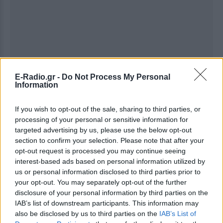
E-Radio.gr -
Do Not Process My Personal
Information
If you wish to opt-out of the sale, sharing to third parties, or
processing of your personal or sensitive information for
targeted advertising by us, please use the below opt-out
section to confirm your selection. Please note that after your
Ακολουθήστε το E-Radio.gr στο
Google News
opt-out request is processed you may continue seeing
και μάθετε πρώτοι
τα πιο hot νέα
.
interest-based ads based on personal information utilized by
us or personal information disclosed to third parties prior to
Για ακόμη περισσότερα
νέα
, μπείτε στην
ροή
your opt-out. You may separately opt-out of the further
disclosure of your personal information by third parties on the
ειδήσεων
του E-Daily.gr
IAB’s list of downstream participants. This information may
also be disclosed by us to third parties on the
IAB’s List of
Ακολουθήστε το E-Radio.gr και στο Instagram