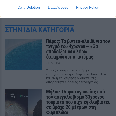
Data Deletion
Data Access
Privacy Policy
ΔΕΙΤΕ ΕΠΙΣΗΣ
ΣΤΗΝ ΙΔΙΑ ΚΑΤΗΓΟΡΙΑ
Πάρος: Το βίντεο‑κλειδί για τον
πνιγμό του 4χρονου – «Θα
αποδείξει όσα λέω»
διακηρύσσει ο πατέρας
ΣΉΜΕΡΑ
Υπό εξέταση το εάν υπήρχε
ναυαγοσωστική κάλυψη στο beach bar
και αν η επιχείρηση διαθέτει τις
απαραίτητες άδειες λειτουργίας
Μήλος: Οι φωτογραφίες από
τον απεγκλωβισμό 33χρονου
τουρίστα που είχε εγκλωβιστεί
σε βράχο 20 μέτρων στη
Φυριπλάκα