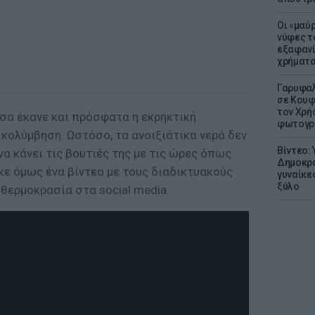
Οι «μαύ
νύφες τ
εξαφανί
χρήματ
Γαρυφαλ
σε Κουφ
τον Χρή
σα έκανε και πρόσφατα η εκρηκτική
φωτογρ
 κολύμβηση. Ωστόσο, τα ανοιξιάτικα νερά δεν
Βίντεο:
να κάνει τις βουτιές της με τις ώρες όπως
Δημοκρα
κε όμως ένα βίντεο με τους διαδικτυακούς
γυναίκε
ξύλο
θερμοκρασία στα social media.