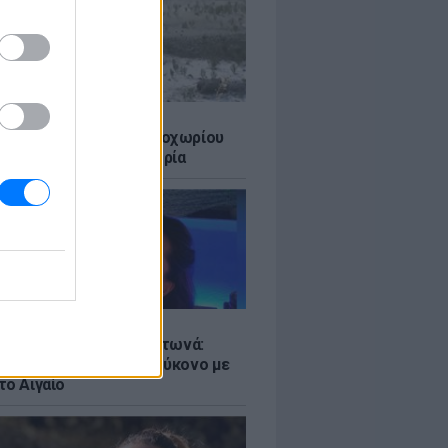
Σ
ε η λιμνοθάλασσα Καλοχωρίου
ν παρατεταμένη ανομβρία
LE
ς Λιάγκας και Μαρία Αντωνά:
ιρινές διακοπές στη Μύκονο με
το Αιγαίο