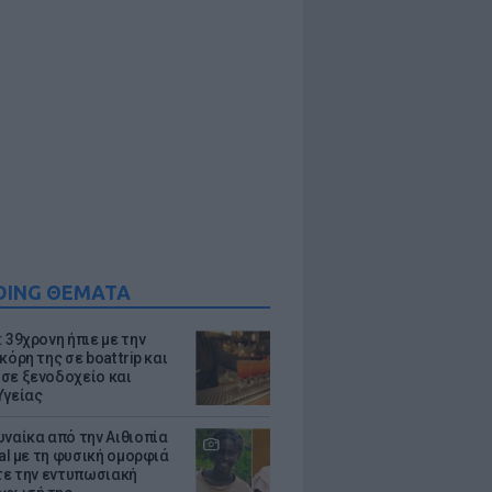
DING ΘΕΜΑΤΑ
 39χρονη ήπιε με την
κόρη της σε boat trip και
σε ξενοδοχείο και
Υγείας
υναίκα από την Αιθιοπία
ral με τη φυσική ομορφιά
ίτε την εντυπωσιακή