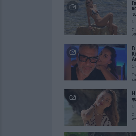
Γ
κ
τ
Σ
Στ
υπ
Γ
Κ
Α
Σ
Το
επ
Η
γ
Σ
Οι
Α