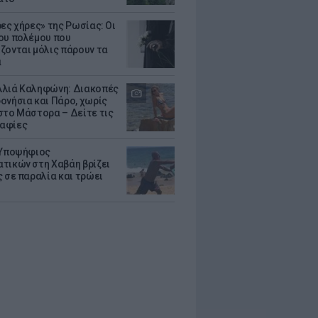
ρες χήρες» της Ρωσίας: Οι
ου πολέμου που
ζονται μόλις πάρουν τα
α
λιά Καληφώνη: Διακοπές
ονήσια και Πάρο, χωρίς
στο Μάστορα – Δείτε τις
αφίες
 Υποψήφιος
τικών στη Χαβάη βρίζει
ς σε παραλία και τρώει