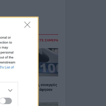
sonal or
ΔΙΑΒΑΣΤΕ ΣΗΜΕΡΑ
ection to
ou may
 personal
out of the
 downstream
B’s List of
Σ
όσια: Έκλεβαν καλώδια, συνεργός
ηλεκτροπληξία και τον άφησαν
σε αυτοκίνητο