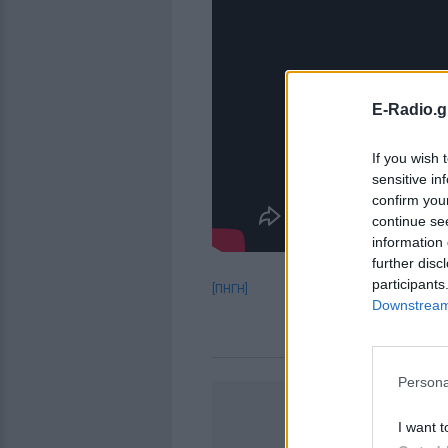
E-Radio.g
If you wish 
sensitive in
confirm you
continue se
information 
further disc
participants
[ΠΗΓΗ]
Downstream 
Persona
I want t