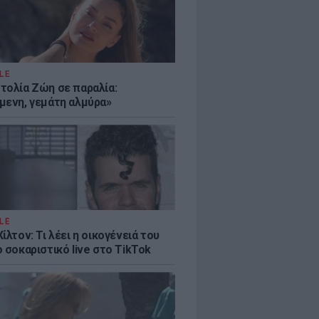
LE
τολία Ζώη σε παραλία:
μενη, γεμάτη αλμύρα»
LE
ίλτον: Τι λέει η οικογένειά του
 σοκαριστικό live στο TikTok