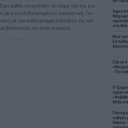
μεταμό
Έχει μάθει να αγαπάει το σώμα της και για
Αγρια ε
ι με σωστή διατροφή και γυμναστική. Για
Μαχαίρω
σεις με την καλλίγραμμη σιλουέτα της και
προσπάθ
στη θά
υμε βλέποντάς την στην παραλία.
Μυστράς
ΔΙΑΦΗΜΙΣΗ
Σε παθο
θάνατος
Σάλος σ
«Μούμια
- Την α
Ο Τραμπ
αγόρι σ
«Φοβήθη
Μπάιντε
Παναγία
καβγάς 
Μέκκα –
απόστρ