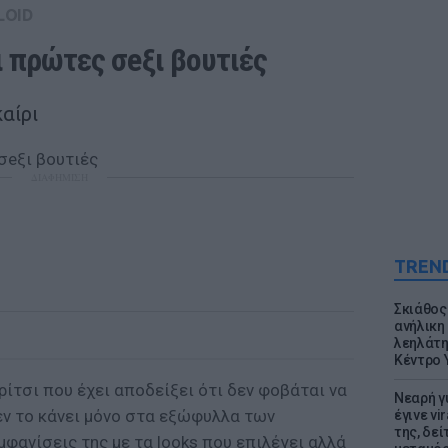
LOID
 πρώτες σeξι βουτιές 
αίρι
ΔΙΑΦΗΜΙΣΗ
TREN
Σκιάθος:
ανήλικη 
λεηλάτη
Κέντρο 
ρίτσι που έχει αποδείξει ότι δεν φοβάται να
Νεαρή γ
Δεν το κάνει μόνο στα εξώφυλλα των
έγινε vi
της, δε
μφανίσεις της με τα looks που επιλέγει αλλά