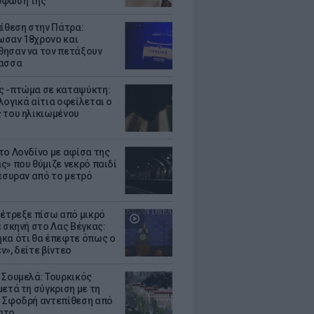
ρφωσή της
πίθεση στην Πάτρα:
σαν 18χρονο και
ησαν να τον πετάξουν
λασσα
 -πτώμα σε καταψύκτη:
λογικά αίτια οφείλεται ο
 του ηλικιωμένου
το Λονδίνο με αφίσα της
ς» που θύμιζε νεκρό παιδί
πέσυραν από το μετρό
 έτρεξε πίσω από μικρό
ε σκηνή στο Λας Βέγκας:
κα ότι θα έπεφτε όπως ο
ν», δείτε βίντεο
 Σουμελά: Τουρκικός
μετά τη σύγκριση με τη
 Σφοδρή αντεπίθεση από
ατο