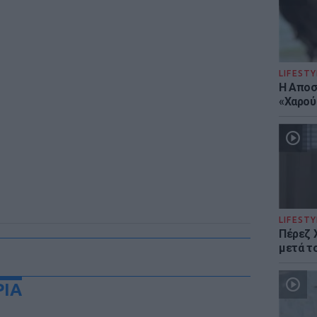
LIFESTY
Η Αποσ
«Χαρού
LIFESTY
Πέρεζ Χ
μετά το
ΡΙΑ