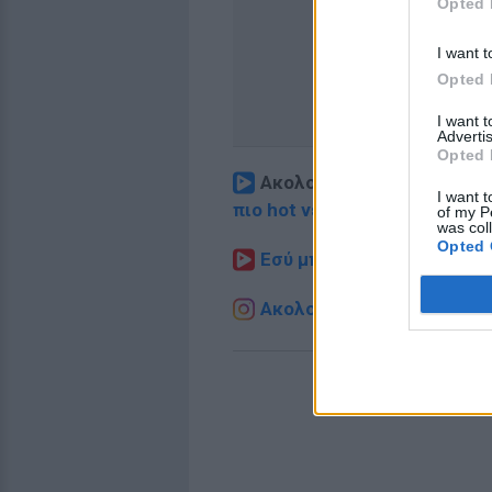
Opted 
I want t
Opted 
I want 
Advertis
Opted 
Ακολουθήστε το E-Radio.
I want t
πιο hot νέα
.
of my P
was col
Opted 
Εσύ μπήκες στο E-Daily.gr
Ακολουθήστε το E-Radio.g