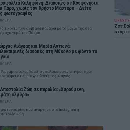
αρυφαλλιά Καληφώνη: Διακοπές σε Κουφονήσια
αι Πάρο, χωρίς τον Χρήστο Μάστορα – Δείτε
ις φωτογραφίες
ΉΜΕΡΑ
LIFESTY
Ζόε Σαλ
ις εικόνες που ανέβασε ποζάρει με το μαγιό της στα
σταρ τ
έροχα νερά της Πάρου
ιώργος Λιάγκας και Μαρία Αντωνά:
αλοκαιρινές διακοπές στη Μύκονο με φόντο το
ιγαίο
ΉΜΕΡΑ
 ζευγάρι απολαμβάνει τις καλοκαιρινές στιγμές πριν
ιστρέψει στις υποχρεώσεις της Αθήνας
 Αποστολία Ζώη σε παραλία: «Χαρούμενη,
εμάτη αλμύρα»
ΉΜΕΡΑ
 φωτογραφίες που ανάρτησε στο Instagram η
ποστολία Ζώη