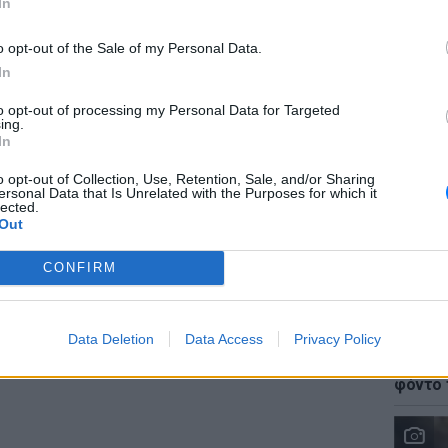
In
o opt-out of the Sale of my Personal Data.
In
to opt-out of processing my Personal Data for Targeted
ΕΙΔΗΣΕΙ
ing.
Στέρεψ
In
από τη
gr στο
Google News
και μάθετε πρώτοι
τα
o opt-out of Collection, Use, Retention, Sale, and/or Sharing
ersonal Data that Is Unrelated with the Purposes for which it
lected.
Out
; Τα νέα της ημέρας και ότι σου κάνει κλικ!
CONFIRM
r και στο Instagram
ΔΙΑΦΗΜΙΣΗ
LIFESTY
Data Deletion
Data Access
Privacy Policy
Γιώργο
Καλοκα
φόντο 