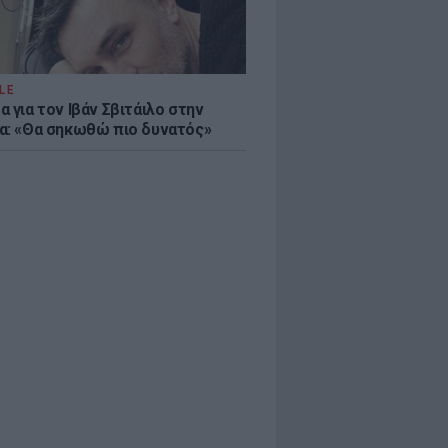
LE
 για τον Ιβάν Σβιτάιλο στην
α: «Θα σηκωθώ πιο δυνατός»