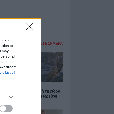
sonal or
ΔΙΑΒΑΣΤΕ ΣΗΜΕΡΑ
ection to
ou may
 personal
out of the
 downstream
B’s List of
Α
ξενη ελευθερία: Σε αυτή τη χώρα
ρώπης, το γuμνό δεν θεωρείται
ηση