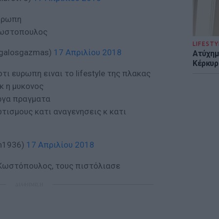
υρωπη
Κωστοπουλος
LIFESTY
galosgazmas)
17 Απριλίου 2018
Ατύχημα
Κέρκυρ
ι ευρωπη ειναι το lifestyle της πλακας
κ η μυκονος
εργα πραγματα
τισμους κατι αναγενησεις κ κατι
on1936)
17 Απριλίου 2018
Κωστόπουλος, τους πιστόλιασε
ΔΙΑΦΗΜΙΣΗ