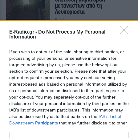
μεταναστών από τη
Λευκορωσία
ΧΤΕΣ
Λιθουανοί συνοριοφύλακες δέχθηκαν
E-Radio.gr -
Do Not Process My Personal
επίθεση σε μία περίπτωση από ομάδα
Information
μεταναστών που αντιστέκονταν στη
σύλληψή τους, οι αξιωματικοί
αναγκάστηκαν να υποχωρήσουν και οι
παράνομοι μετανάστες διέφυγαν πίσω
If you wish to opt-out of the sale, sharing to third parties, or
processing of your personal or sensitive information for
Πύραυλος προσέκρουσε στη
targeted advertising by us, please use the below opt-out
Σελήνη: Τι κρύβει η «σιγή
section to confirm your selection. Please note that after your
ιχθύος» από NASA και SpaceX;
opt-out request is processed you may continue seeing
ΧΤΕΣ
interest-based ads based on personal information utilized by
us or personal information disclosed to third parties prior to
Ο δεύτερος βαθμός του πυραύλου Falcon
9 προσέκρουσε στη Σελήνη στις 6:35
your opt-out. You may separately opt-out of the further
GMT, αφήνοντας πίσω του κρατήρα 18
disclosure of your personal information by third parties on the
μέτρων - η οπτική επιβεβαίωση
αναμένεται από τους δορυφόρους σε
IAB’s list of downstream participants. This information may
τροχιά
also be disclosed by us to third parties on the
IAB’s List of
Downstream Participants
that may further disclose it to other
Παναθηναϊκός – ΤΣΣΚΑ 1948:
third parties.
Ενός λεπτού σιγή στη μνήμη