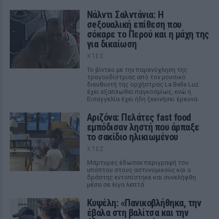
Νάλντι Σαλντάνια: Η
σeξουαλική επίθεση που
σόκαρε το Περού και η μάχη της
για δικαίωση
ΧΤΕΣ
Το βίντεο με την παρενόχληση της
τραγουδίστριας από τον μουσικό
διευθυντή της ορχήστρας La Bella Luz
έχει εξαπλωθεί παγκοσμίως, ενώ η
Εισαγγελία έχει ήδη ξεκινήσει έρευνα.
Αριζόνα: Πελάτες fast food
εμπόδισαν ληστή που άρπαξε
το σακίδιο ηλικιωμένου
ΧΤΕΣ
Μάρτυρες έδωσαν περιγραφή του
υπόπτου στους αστυνομικούς και ο
δράστης εντοπίστηκε και συνελήφθη
μέσα σε λίγα λεπτά
Κυψέλη: «Πανικοβλήθηκα, την
έβαλα στη βαλίτσα και την