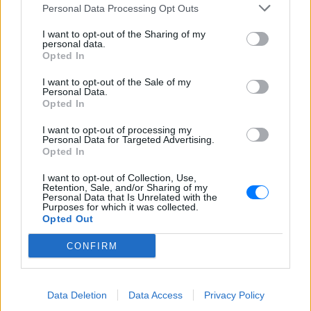
των πυροσβεστών που έχασαν
Personal Data Processing Opt Outs
τη ζωή τους
ΧΤΕΣ
I want to opt-out of the Sharing of my
personal data.
Οι «πράσινοι« θα τιμήσουν όσους έπεσαν
Opted In
εν ώρα καθήκοντος
I want to opt-out of the Sale of my
Personal Data.
Opted In
I want to opt-out of processing my
Personal Data for Targeted Advertising.
Opted In
Αμπντούλ Ελ‑Σαγέντ: Ένας γιατρός από το
Μίσιγκαν που δημιουργεί πονοκέφαλο εκτός
I want to opt-out of Collection, Use,
Retention, Sale, and/or Sharing of my
από τον Λευκό Οίκο και στους Δημοκρατικούς
Personal Data that Is Unrelated with the
Purposes for which it was collected.
Ο γιατρός, πρώην αξιωματούχος δημόσιας υγείας και
Opted Out
έντονος επικριτής της ισραηλινής πολιτικής, κατάφερε να
ξεπεράσει μία πρωτοφανή οικονομική κινητοποίηση υπέρ
της αντιπάλου του, Χέιλι Στίβενς βασιζόμενος σε ένα
CONFIRM
καθαρά αντικαθεστωτικό αφήγημα
ΧΤΕΣ
Data Deletion
Data Access
Privacy Policy
Ένα βήμα πριν τη συμφωνία για