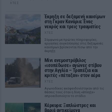
ΧΤΕΣ
Έκρηξη σε δεξαμενή καυσίμων
στη Γκραν Κανάρια: Ένας
νεκρός και τρεις τραυματίες
ΧΤΕΣ
Σύμφωνα με πρώτες πληροφορίες,
εργασίες συγκόλλησης στις δεξαμενές
καυσίμων βρίσκονται πίσω από την
έκρηξη
Μίνι ανεμοστρόβιλος
«ισοπέδωσε» αγώνες στίβου
στην Αγγλία – Τραπέζια και
κριτές «πέταξαν» στον αέρα
ΧΤΕΣ
Αγωνοδίκες εκσφενδονίστηκαν από τις
θέσεις τους όταν η δίνη «έπληξε»
απροειδοποίητα το στάδιο
Κέρκυρα: Ξαπλώστρες και
βαριά αντικείμενα