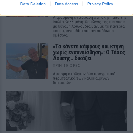
αυτό;»
Data Deletion
Data Access
Privacy Policy
ΠΡΙΝ 10 ΏΡΕΣ
Απρόσμενη αντίδραση στη σκηνή από την
Ιουλία Καλλιμάνη: θαμώνας της πετούσε
με δύναμη λουλούδια μαζί με τα πανέρια
και η τραγουδίστρια ανταπέδωσε
αμέσως.
«Τα κάνετε κάφρους και κτήνη
χωρίς ενσυναίσθηση»: Ο Τάσος
Δούσης...δικάζει
ΠΡΙΝ 10 ΏΡΕΣ
Αφορμή στάθηκαν δύο πραγματικά
περιστατικά των καλοκαιρινών
διακοπών