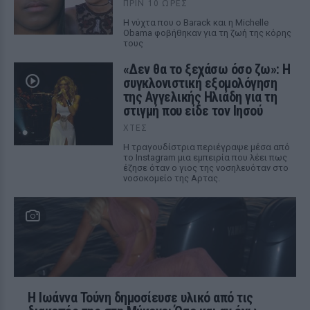
ΠΡΙΝ 10 ΏΡΕΣ
Η νύχτα που ο Barack και η Michelle
Obama φοβήθηκαν για τη ζωή της κόρης
τους
«Δεν θα το ξεχάσω όσο ζω»: Η
συγκλονιστική εξομολόγηση
της Αγγελικής Ηλιάδη για τη
στιγμή που είδε τον Ιησού
ΧΤΕΣ
Η τραγουδίστρια περιέγραψε μέσα από
το Instagram μια εμπειρία που λέει πως
έζησε όταν ο γιος της νοσηλευόταν στο
νοσοκομείο της Αρτας.
Η Ιωάννα Τούνη δημοσίευσε υλικό από τις