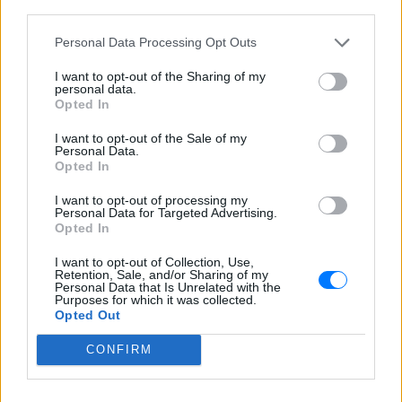
third parties.
Personal Data Processing Opt Outs
I want to opt-out of the Sharing of my
personal data.
Opted In
ΔΕΙΤΕ ΕΠΙΣΗΣ
I want to opt-out of the Sale of my
Personal Data.
Opted In
ΣΤΗΝ ΙΔΙΑ ΚΑΤΗΓΟΡΙΑ
I want to opt-out of processing my
Personal Data for Targeted Advertising.
Ο αδελφός της Αντζελίνα Τζολί
Opted In
έκανε coming out στα 53 του
I want to opt-out of Collection, Use,
ΠΡΙΝ 10 ΏΡΕΣ
Retention, Sale, and/or Sharing of my
Personal Data that Is Unrelated with the
Τώρα, στα 53 του, μίλησε δημόσια για
Purposes for which it was collected.
κάτι που δεν χωρούσε σε εκείνη την
Opted Out
παλιά celebrity αφήγηση: είναι gay
CONFIRM
Έξαλλη Ιουλία Καλλιμάνη
πλήρωσε με το ίδιο νόμισμα
θαμώνα: «Εσένα σου αρέσει