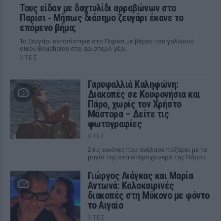
Τους είδαν με δαχτυλίδι αρραβώνων στο
Παρίσι ‑ Μήπως διάσημο ζευγάρι έκανε το
επόμενο βήμα;
Το ζευγάρι εντοπίστηκε στο Παρίσι με βέρες του γαλλικού
οίκου Boucheron στο αριστερό χέρι
ΧΤΕΣ
Γαρυφαλλιά Καληφώνη:
Διακοπές σε Κουφονήσια και
Πάρο, χωρίς τον Χρήστο
Μάστορα – Δείτε τις
φωτογραφίες
ΧΤΕΣ
Στις εικόνες που ανέβασε ποζάρει με το
μαγιό της στα υπέροχα νερά της Πάρου
Γιώργος Λιάγκας και Μαρία
Αντωνά: Καλοκαιρινές
διακοπές στη Μύκονο με φόντο
το Αιγαίο
ΧΤΕΣ