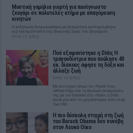
Μυστική γαμήλια γιορτή για πασίγνωστο
ζευγάρι σε πολυτελές κτήμα με απαγόρευση
κινητών
Η εκδήλωση διοργανώθηκε με εξαιρετικά αυστηρά μέτρα
για την προστασία της ιδιωτικής ζωής του ζευγαριού
ΠΡΙΝ 10 ΏΡΕΣ
Πού εξαφανίστηκε η Dido; Η
τραγουδίστρια που πούλησε 40
εκ. δίσκους άφησε τη δόξα και
άλλαξε ζωή
ΠΡΙΝ 10 ΏΡΕΣ
Με επιτυχίες όπως τα «Thank You»,
«White Flag» και τη θρυλική συνεργασία
της με τον Eminem στο «Stan», η Dido
έγινε μία από τις μεγαλύτερες ποπ σταρ
των 00s
Η πιο δύσκολη στιγμή στη ζωή
του Barack Obama δεν συνέβη
στον Λευκό Οίκο