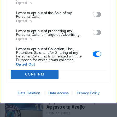
Opted In
Συγκλονιστικό βίντεο από
χειρουργείο την ώρα του
I want to opt-out of the Sale of my
σεισμού των 7,1R στην Ιαπωνία
Personal Data.
Opted In
ΠΡΙΝ 11 ΏΡΕΣ
Σύμφωνα με ιαπωνικά μέσα ενημέρωσης,
I want to opt-out of processing my
η επέμβαση διακόπηκε προσωρινά λόγω
Personal Data for Targeted Advertising.
του σεισμού της 28ης Ιουλίου, ωστόσο
Opted In
λίγο αργότερα συνεχίστηκε και
ολοκληρώθηκε με επιτυχία
I want to opt-out of Collection, Use,
Retention, Sale, and/or Sharing of my
Τροχαίο με δύο νεκρούς στις
Personal Data that Is Unrelated with the
Σέρρες: Μητέρα και γιος
Purposes for which it was collected.
έχασαν τη ζωή τους
Opted Out
ΠΡΙΝ 11 ΏΡΕΣ
CONFIRM
Μετωπική σύγκρουση ΙΧ με φορτηγό: Τι
αναφέρουν οι πρώτες πληροφορίες για
το φονικό δυστύχημα
Data Deletion
Data Access
Privacy Policy
«Δεν το πιστεύουμε», λένε οι
Αμερικανοί που υιοθέτησαν τον
Αφγανό στη Λέσβο
ΠΡΙΝ 11 ΏΡΕΣ