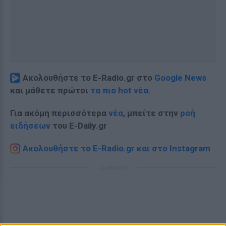
Ακολουθήστε το E-Radio.gr στο
Google News
και μάθετε πρώτοι
τα πιο hot νέα
.
Για ακόμη περισσότερα
νέα
, μπείτε στην
ροή
ειδήσεων
του E-Daily.gr
Ακολουθήστε το E-Radio.gr και στο Instagram
ΔΙΑΦΗΜΙΣΗ