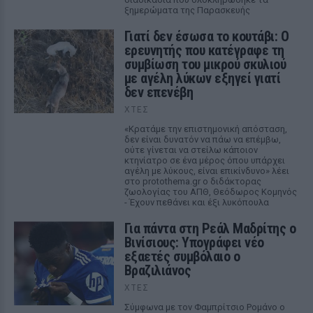
ξημερώματα της Παρασκευής
Γιατί δεν έσωσα το κουτάβι: Ο
ερευνητής που κατέγραφε τη
συμβίωση του μικρού σκυλιού
με αγέλη λύκων εξηγεί γιατί
δεν επενέβη
ΧΤΕΣ
«Κρατάμε την επιστημονική απόσταση,
δεν είναι δυνατόν να πάω να επέμβω,
ούτε γίνεται να στείλω κάποιον
κτηνίατρο σε ένα μέρος όπου υπάρχει
αγέλη με λύκους, είναι επικίνδυνο» λέει
στο protothema.gr ο διδάκτορας
ζωολογίας του ΑΠΘ, Θεόδωρος Κομηνός
- Έχουν πεθάνει και έξι λυκόπουλα
Για πάντα στη Ρεάλ Μαδρίτης ο
Βινίσιους: Υπογράφει νέο
εξαετές συμβόλαιο ο
Βραζιλιάνος
ΧΤΕΣ
Σύμφωνα με τον Φαμπρίτσιο Ρομάνο ο