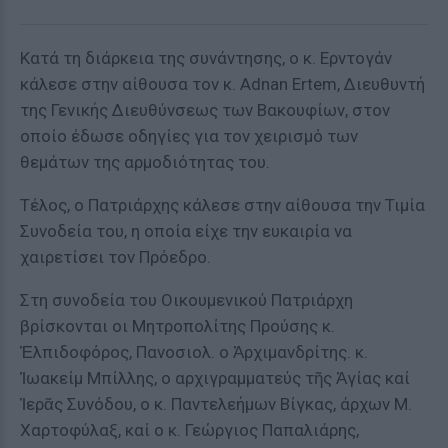
Κατά τη διάρκεια της συνάντησης, ο κ. Ερντογάν
κάλεσε στην αίθουσα τον κ. Adnan Ertem, Διευθυντή
της Γενικής Διευθύνσεως των Βακουφίων, στον
οποίο έδωσε οδηγίες για τον χειρισμό των
θεμάτων της αρμοδιότητας του.
Τέλος, ο Πατριάρχης κάλεσε στην αίθουσα την Τιμία
Συνοδεία του, η οποία είχε την ευκαιρία να
χαιρετίσει τον Πρόεδρο.
Στη συνοδεία του Οικουμενικού Πατριάρχη
βρίσκονται οι Μητροπολίτης Προύσης κ.
Ἐλπιδοφόρος, Πανοσιολ. ο Ἀρχιμανδρίτης. κ.
Ἰωακείμ Μπίλλης, ο αρχιγραμματεύς τῆς Ἁγίας καί
Ἱερᾶς Συνόδου, ο κ. Παντελεήμων Βίγκας, άρχων Μ.
Χαρτοφύλαξ, καί ο κ. Γεώργιος Παπαλιάρης,