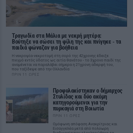
Τραγωδία στα Μάλια με νεκρή μητέρα:
Βούτηξε να σώσει τη φίλη της και πνίγηκε ‑ τα
παιδιά φώναζαν για βοήθεια
Η νεκροψία-νεκροτομή στη σορό της 42χρονης έδειξε
πνιγμό εντός ύδατος ως αιτία θανάτου - το 3χρονο παιδί της
αναμένεται να παραλάβει σήμερα η 21χρονη αδερφή του,
που ταξίδεψε από την Ολλανδία
ΠΡΙΝ 11 ΏΡΕΣ
Προφυλακίστηκαν ο δήμαρχος
Στυλίδας και δύο ακόμη
κατηγορούμενοι για την
πυρκαγιά στη Βοιωτία
ΠΡΙΝ 11 ΏΡΕΣ
Ομόφωνη απόφαση Ανακρίτριας και
Εισαγγελέα μετά από πολύωρη
διαδικασία που ολοκληρώθηκε τα