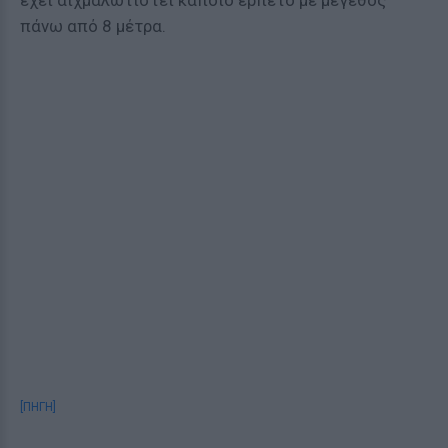
έχει αιχμαλωτιστεί κάποιο ερπετό με μέγεθος
πάνω από 8 μέτρα.
[ΠΗΓΗ]