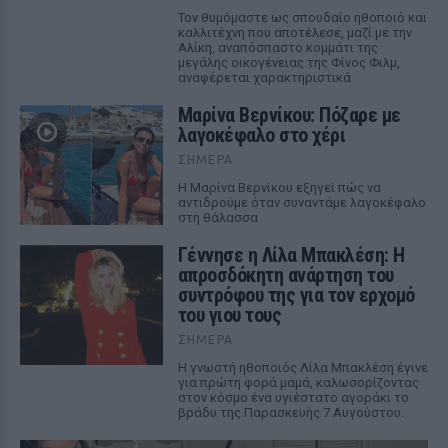
Τον θυμόμαστε ως σπουδαίο ηθοποιό και
καλλιτέχνη που αποτέλεσε, μαζί με την
Αλίκη, αναπόσπαστο κομμάτι της
μεγάλης οικογένειας της Φίνος Φιλμ,
αναφέρεται χαρακτηριστικά
Μαρίνα Βερνίκου: Πόζαρε με
λαγοκέφαλο στο χέρι
ΣΉΜΕΡΑ
Η Μαρίνα Βερνίκου εξηγεί πώς να
αντιδρούμε όταν συναντάμε λαγοκέφαλο
στη θάλασσα
Γέννησε η Λίλα Μπακλέση: Η
απροσδόκητη ανάρτηση του
συντρόφου της για τον ερχομό
του γιου τους
ΣΉΜΕΡΑ
Η γνωστή ηθοποιός Λίλα Μπακλέση έγινε
για πρώτη φορά μαμά, καλωσορίζοντας
στον κόσμο ένα υγιέστατο αγοράκι το
βράδυ της Παρασκευής 7 Αυγούστου.