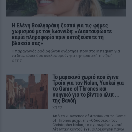
Η Ελένη Βουλγαράκη ξεσπά για τις φήμες
χωρισμού με τον Ιωαννίδη: «Διασταυρώστε
καμία πληροφορία πριν εκτοξεύσετε τη
βλακεία σας»
Η παραγωγός ραδιοφώνου ανάρτησε story στο Instagram για
να διαψεύσει όσα κυκλοφορούν για την ερωτική της ζωή
ΧΤΕΣ
Το μαροκινό χωριό που έγινε
Τροία για τον Nolan, Yunkai για
το Game of Thrones και
σκηνικό για το βίντεο κλιπ ...
της Βανδή
ΧΤΕΣ
Από το «Lawrence of Arabia» και το Game
of Thrones μέχρι την «Οδύσσεια» του
Christopher Nolan, το οχυρωμένο χωριό
Αΐτ Μπεν Χαντού έχει φιλοξενήσει πάνω