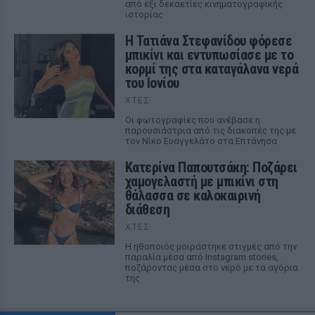
από έξι δεκαετίες κινηματογραφικής
ιστορίας
Η Τατιάνα Στεφανίδου φόρεσε
μπικίνι και εντυπωσίασε με το
κορμί της στα καταγάλανα νερά
του Ιονίου
ΧΤΕΣ
Οι φωτογραφίες που ανέβασε η
παρουσιάστρια από τις διακοπές της με
τον Νίκο Ευαγγελάτο στα Επτάνησα
Κατερίνα Παπουτσάκη: Ποζάρει
χαμογελαστή με μπικίνι στη
θάλασσα σε καλοκαιρινή
διάθεση
ΧΤΕΣ
Η ηθοποιός μοιράστηκε στιγμές από την
παραλία μέσα από Instagram stories,
ποζάροντας μέσα στο νερό με τα αγόρια
της