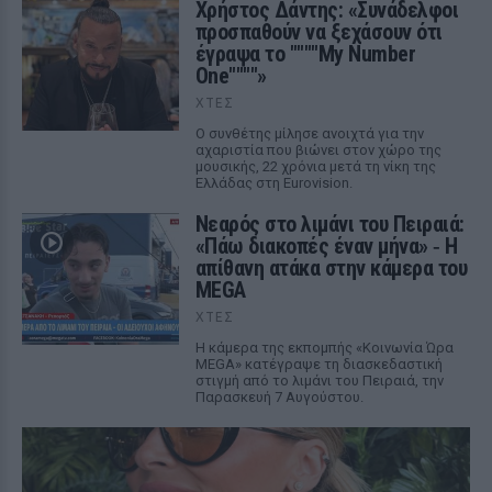
Χρήστος Δάντης: «Συνάδελφοι
προσπαθούν να ξεχάσουν ότι
έγραψα το """"My Number
One""""»
ΧΤΕΣ
Ο συνθέτης μίλησε ανοιχτά για την
αχαριστία που βιώνει στον χώρο της
μουσικής, 22 χρόνια μετά τη νίκη της
Ελλάδας στη Eurovision.
Νεαρός στο λιμάνι του Πειραιά:
«Πάω διακοπές έναν μήνα» ‑ Η
απίθανη ατάκα στην κάμερα του
MEGA
ΧΤΕΣ
Η κάμερα της εκπομπής «Κοινωνία Ώρα
MEGA» κατέγραψε τη διασκεδαστική
στιγμή από το λιμάνι του Πειραιά, την
Παρασκευή 7 Αυγούστου.