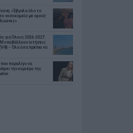
Τούνη: «Έβγαλα όλο το
το νοσοκομείο με ορούς
ιβιώσεις»
ός για Όλους 2026-2027:
Μ υποβάλλουν αιτήσεις
9/8) – Όλα όσα πρέπει να
α που παραλίγο να
έψει την καριέρα της
eaton