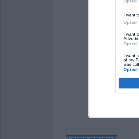
Opted 
I want t
Opted 
I want 
Advertis
Opted 
I want t
of my P
was col
Opted 