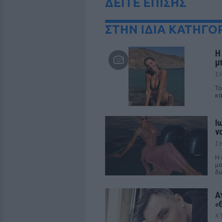
ΔΕΙΤΕ ΕΠΙΣΗΣ
ΣΤΗΝ ΙΔΙΑ ΚΑΤΗΓΟ
Η
μπ
Σ
Το
κα
Ι
ν
Σ
Η 
μο
δύ
Α
«
Χ