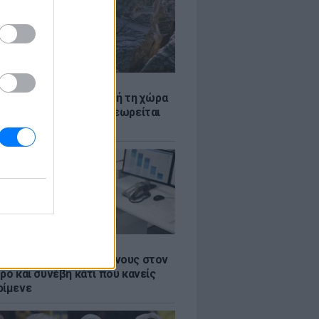
Α
ξενη ελευθερία: Σε αυτή τη χώρα
ρώπης, το γuμνό δεν θεωρείται
ηση
Α
 όλους τους εργαζόμενους στον
ρο και συνέβη κάτι που κανείς
ρίμενε