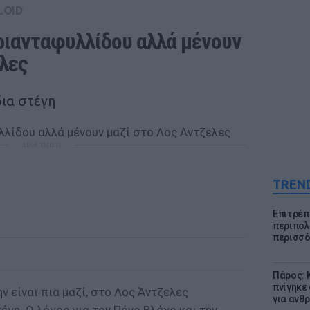
LOID
ιανταφυλλίδου αλλά μένουν 
ελες
δια στέγη
ΔΙΑΦΗΜΙΣΗ
TREN
Επιτρέπ
περιπολι
περισσό
Πάρος: 
πνίγηκε
 είναι πια μαζί, στο Λος Άντζελες
για ανθ