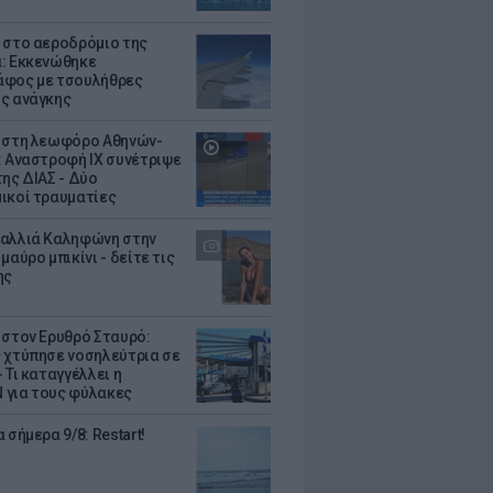
 στο αεροδρόμιο της
: Εκκενώθηκε
φος με τσουλήθρες
ς ανάγκης
 στη λεωφόρο Αθηνών-
: Αναστροφή ΙΧ συνέτριψε
της ΔΙΑΣ - Δύο
ικοί τραυματίες
αλλιά Καληφώνη στην
μαύρο μπικίνι - δείτε τις
ης
 στον Ερυθρό Σταυρό:
 χτύπησε νοσηλεύτρια σε
 Τι καταγγέλλει η
για τους φύλακες
 σήμερα 9/8: Restart!