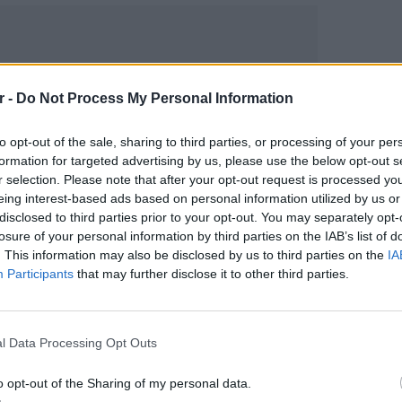
r -
Do Not Process My Personal Information
to opt-out of the sale, sharing to third parties, or processing of your per
formation for targeted advertising by us, please use the below opt-out s
r selection. Please note that after your opt-out request is processed y
eing interest-based ads based on personal information utilized by us or
gr στο
Google News
και μάθετε πρώτοι
τα
disclosed to third parties prior to your opt-out. You may separately opt-
losure of your personal information by third parties on the IAB’s list of
. This information may also be disclosed by us to third parties on the
IA
Participants
that may further disclose it to other third parties.
έματα για
Μόδα
,
Ομορφιά
,
Σχέσεις
και
ink.gr
!
ΕΙΔΗΣΕΙ
4χρονο
r και στο Instagram
από αμέ
l Data Processing Opt Outs
έρευνα
ΔΙΑΦΗΜΙΣΗ
o opt-out of the Sharing of my personal data.