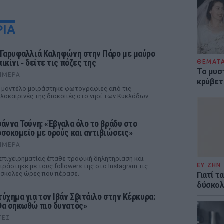
ΡΙΑ
 Γαρυφαλλιά Καληφώνη στην Πάρο με μαύρο
ικίνι ‑ δείτε τις πόζες της
ΘΕΜΑΤ
Το μυσ
ΉΜΕΡΑ
κρύβετ
 μοντέλο μοιράστηκε φωτογραφίες από τις
λοκαιρινές της διακοπές στο νησί των Κυκλάδων
ωάννα Τούνη: «Έβγαλα όλο το βράδυ στο
οσοκομείο με ορούς και αντιβιώσεις»
ΉΜΕΡΑ
επιχειρηματίας έπαθε τροφική δηλητηρίαση και
ΕΥ ΖΗΝ
ιράστηκε με τους followers της στο Instagram τις
σκολες ώρες που πέρασε.
Γιατί 
δύσκολη
τύχημα για τον Ιβάν Σβιτάιλο στην Κέρκυρα:
Θα σηκωθώ πιο δυνατός»
ΤΕΣ