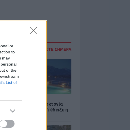
sonal or
ΔΙΑΒΑΣΤΕ ΣΗΜΕΡΑ
ection to
ou may
 personal
out of the
 downstream
B’s List of
Σ
ς στην Πάρο: Ανθρωποκτονία
λεια στο beach bar - Τι έδειξε η