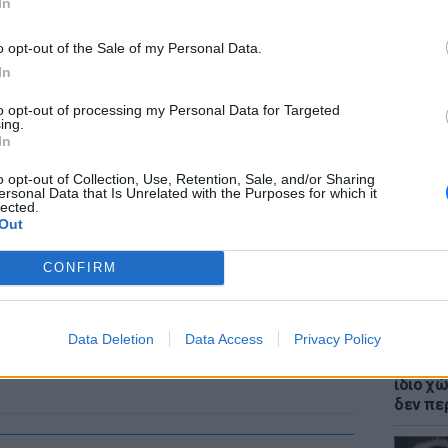
In
o opt-out of the Sale of my Personal Data.
In
to opt-out of processing my Personal Data for Targeted
ΘΕΜΑΤ
ing.
Η παρά
In
της Ευ
πρόκλ
o opt-out of Collection, Use, Retention, Sale, and/or Sharing
ersonal Data that Is Unrelated with the Purposes for which it
lected.
Out
CONFIRM
Data Deletion
Data Access
Privacy Policy
ΘΕΜΑΤ
Έβαλαν
ίδιο χώ
δεν πε