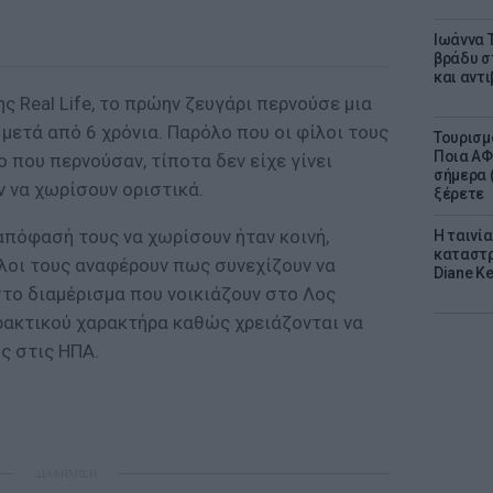
Ιωάννα 
βράδυ σ
και αντ
 Real Life, το πρώην ζευγάρι περνούσε μια
μετά από 6 χρόνια. Παρόλο που οι φίλοι τους
Τουρισμ
Ποια ΑΦ
 που περνούσαν, τίποτα δεν είχε γίνει
σήμερα (
 να χωρίσουν οριστικά.
ξέρετε
απόφασή τους να χωρίσουν ήταν κοινή,
Η ταινί
καταστρ
λοι τους αναφέρουν πως συνεχίζουν να
Diane K
στο διαμέρισμα που νοικιάζουν στο Λος
ακτικού χαρακτήρα καθώς χρειάζονται να
ς στις ΗΠΑ.
ΔΙΑΦΗΜΙΣΗ