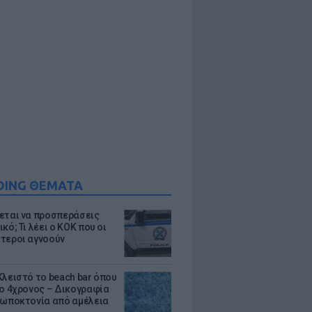
DING ΘΕΜΑΤΑ
εται να προσπεράσεις
κό; Τι λέει ο ΚΟΚ που οι
τεροι αγνοούν
Κλειστό το beach bar όπου
 ο 4χρονος – Δικογραφία
ρωποκτονία από αμέλεια