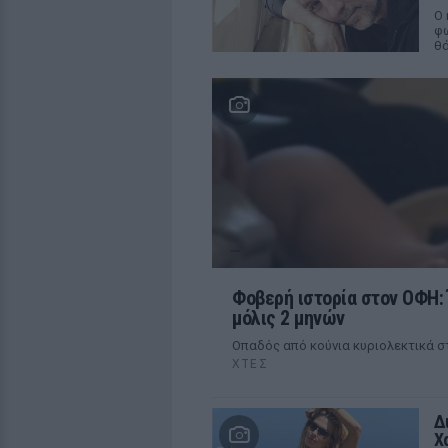
Ο 
φω
θ
Φοβερή ιστορία στον ΟΦΗ: 
μόλις 2 μηνών
Οπαδός από κούνια κυριολεκτικά 
ΧΤΕΣ
Δ
Χ