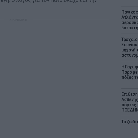
έγη. Ο λόγος για τον Πάνο Βλάχο και την
Πανικός
Ατλάντα
ΔΙΑΦΗΜΙΣΗ
αεροσκά
έκτακτη
Τροχαίο
Σουνίου
μηχανή 
αστυνομ
Η Γαρυφ
Πάρο με 
πόζες τ
Επίθεση
Ασθενής
πόρτες -
ΠΟΕΔΗΝ 
Τα ζώδια