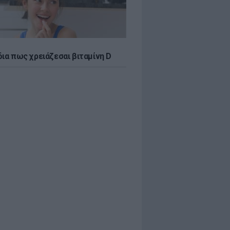
δια πως χρειάζεσαι βιταμίνη D