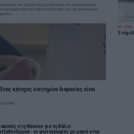
ηθοποιός και χορευτής μοιράστηκε στο Instagram μια
τογραφία από πρόσφατη εξέτασή του, με ένα μήνυμα
άρρους
ΕΥ ΖΗΝ
3 σημά
Ένας κάτοχος εισιτηρίου διαρκείας είναι
στον ΟΦΗ
ιακοπές στη Μύκονο για τη Βάλια
ατζηθεοδώρου ‑ οι φωτογραφίες με μαγιό στην