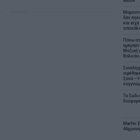
MEGA
ΔΙΑΦΗΜΙΣΗ
Μαραντό
δεν σηκ
και είχε
αποκάλυ
Πάνω απ
ημερησί
Μαζική 
Βαλκάνι
Συνελήφ
αφέθηκε
ξανά – 
συγγνώ
Τα ζώδια
διαφορ
Marfin: 
46χρονη