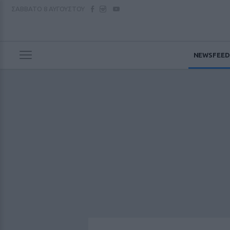
ΣΑΒΒΑΤΟ
8 ΑΥΓΟΥΣΤΟΥ
NEWSFEED