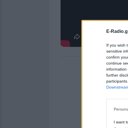
E-Radio.g
If you wish 
sensitive in
confirm you
continue se
information 
further disc
participants
Downstream 
Persona
I want t