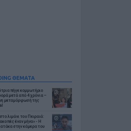
DING ΘΕΜΑΤΑ
τρια πήγε κομμωτήριο
ορά μετά από 4 χρόνια –
νη μεταμόρφωσή της
al
στο λιμάνι του Πειραιά:
ακοπές έναν μήνα» - Η
 ατάκα στην κάμερα του