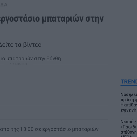
ΑΔΑ
ργοστάσιο μπαταριών στην 
Δείτε τα βίντεο
ΔΙΑΦΗΜΙΣΗ
TREN
Νοσηλεύ
πρώτη φ
Η απίθα
έγινε vir
Νεαρός 
«Πάω δι
από της 13:00 σε εργοστάσιο μπαταριών
απίθανη