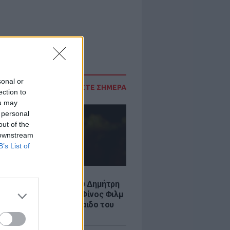
sonal or
ΔΙΑΒΑΣΤΕ ΣΗΜΕΡΑ
ection to
ou may
 personal
out of the
 downstream
B’s List of
LE
νια από τον θάνατο του Δημήτρη
χαήλ: Η ανάρτηση της Φίνος Φιλμ
 «γοητευτικό λεβεντόπαιδο του
κού σινεμά»