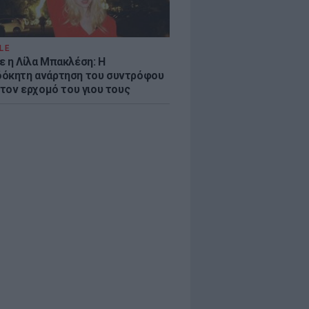
LE
ε η Λίλα Μπακλέση: Η
όκητη ανάρτηση του συντρόφου
 τον ερχομό του γιου τους