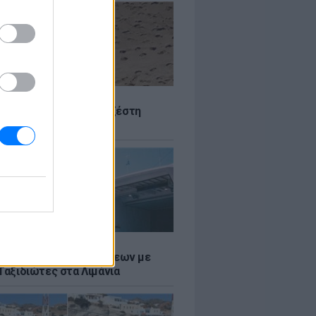
Σ
 Πού θα «χτυπήσει» η ζέστη
Σ
τος: Ρεκόρ Αναχωρήσεων με
Ταξιδιώτες στα Λιμάνια