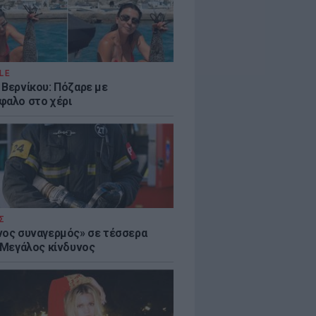
LE
 Βερνίκου: Πόζαρε με
φαλο στο χέρι
Σ
νος συναγερμός» σε τέσσερα
- Μεγάλος κίνδυνος