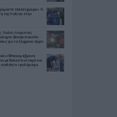
χόμαστε τελεσίγραφα»: Η
η της Ιταλίας στην
: Ιταλοί τουρίστες
κλαμπ» βανάκι transfer -
σεις για το ξέφρενο πάρτι
κλιν Μπέκαμ έβρασε
ια με θαλασσινό νερό και
 ανελέητο τρολάρισμα