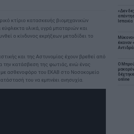
«Δεν δε
απάντησ
ρικό κτίριο κατασκευής βιομηχανικών
Ισπανία
α εύφλεκτα υλικά, υγρά μπαταριών και
υνθεί ο κίνδυνος εκρήξεων μεταδίδει το
Μύκονος
έκαναν «
Αντιδρά
στικής και της Αστυνομίας έχουν βρεθεί από
α την κατάσβεση της φωτιάς, ενώ ένας
Ο Μπρού
μακαρόν
 με ασθενοφόρο του ΕΚΑΒ στο Νοσοκομείο
δέχτηκε
κατάστασή του να εμπνέει ανησυχία.
online