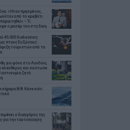
να: «Ήταν πρησμένος,
ωνόταν από το κρεβάτι
 παραιτηθεί» – Τι
ψε ο μασέρ του στη δίκη
ό 45.000 διελεύσεις
ως στους Ευζώνους:
άφιξη τουριστών από τα
α
θη για φόνο στο Λονδίνο,
 ελεύθερος και σκότωσε
Η αστυνομία ζητά
μη
 σήμερα 8/8: Κάνε κάτι
ετικό
Επιμένει ο δικηγόρος της
ς για την ταυτοποίηση