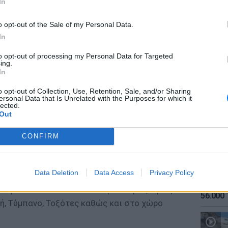
In
o opt-out of the Sale of my Personal Data.
In
to opt-out of processing my Personal Data for Targeted
ing.
ΕΙΔΗΣΕΙ
In
Καιρός:
σήμερα
o opt-out of Collection, Use, Retention, Sale, and/or Sharing
ersonal Data that Is Unrelated with the Purposes for which it
lected.
Out
anthi2,gr από το χώρο της πυρκαγιάς, λόγω
CONFIRM
ίγονται και της διεύθυνσης του ανέμου,
 οικισμών που βρίσκονται στην πορεία του
Data Deletion
Data Access
Privacy Policy
ΕΙΔΗΣΕΙ
Αύγουσ
ολή να εκκενωθούν οι οικισμοί Όλβιο, Άγιος
56.000 
ή, Τύμπανο, Τοξότες καθώς και στο χώρο