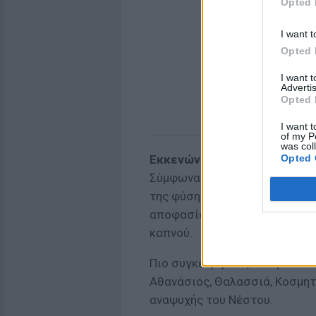
Opted 
I want t
Opted 
I want 
Advertis
Opted 
I want t
of my P
was col
Opted 
Εκκενώνονται οικισμοί
Σύμφωνα με πληροφορίες του x
της φύσης των χημικών που κα
αποφασίστηκε η εκκένωση των
καπνού.
Πιο συγκεκριμένα, δόθηκε εντ
Αθανάσιος, Θαλασσιά, Κοσμητ
αναψυχής του Νέστου.