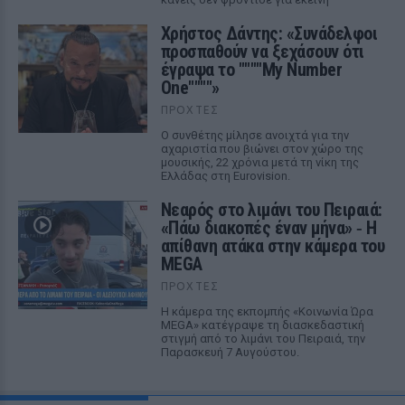
Χρήστος Δάντης: «Συνάδελφοι
προσπαθούν να ξεχάσουν ότι
έγραψα το """"My Number
One""""»
ΠΡΟΧΤΈΣ
Ο συνθέτης μίλησε ανοιχτά για την
αχαριστία που βιώνει στον χώρο της
μουσικής, 22 χρόνια μετά τη νίκη της
Ελλάδας στη Eurovision.
Νεαρός στο λιμάνι του Πειραιά:
«Πάω διακοπές έναν μήνα» ‑ Η
απίθανη ατάκα στην κάμερα του
MEGA
ΠΡΟΧΤΈΣ
Η κάμερα της εκπομπής «Κοινωνία Ώρα
MEGA» κατέγραψε τη διασκεδαστική
στιγμή από το λιμάνι του Πειραιά, την
Παρασκευή 7 Αυγούστου.