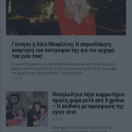
Γέννησε η Λίλα Μπακλέση: Η απροσδόκητη
ανάρτηση του συντρόφου της για τον ερχομό
του γιου τους
Η γνωστή ηθοποιός Λίλα Μπακλέση έγινε για πρώτη φορά
μαμά, καλωσορίζοντας στον κόσμο ένα υγιέστατο αγοράκι
το βράδυ της Παρασκευής 7 Αυγούστου.
ΧΤΕΣ
Νοσηλεύτρια πήγε κομμωτήριο
πρώτη φορά μετά από 4 χρόνια
– Η απίθανη μεταμόρφωσή της
έγινε viral
ΧΤΕΣ
Ενώ φρόντιζε όλους τους άλλους...
κανείς δεν φρόντισε για εκείνη