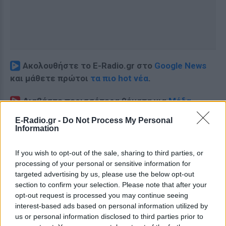
Ακολουθήστε το E-Radio.gr στο
Google News
και μάθετε πρώτοι
τα πιο hot νέα
.
Διαβάστε περισσότερα θέματα για
Μόδα
,
Ομορφιά
,
Σχέσεις
και φυσικά
Celebrities
στο νέο
E-Radio.gr -
Do Not Process My Personal
Pink.gr
!
Information
Ακολουθήστε το E-Radio.gr και στο Instagram
If you wish to opt-out of the sale, sharing to third parties, or
processing of your personal or sensitive information for
ΔΙΑΦΗΜΙΣΗ
targeted advertising by us, please use the below opt-out
section to confirm your selection. Please note that after your
opt-out request is processed you may continue seeing
interest-based ads based on personal information utilized by
us or personal information disclosed to third parties prior to