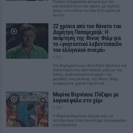
Πολλοί εξέφρασαν απορία για την
καταλληλότητα του νερού, με σχόλια
όπως «τα πόδια του δεν ήταν μέσα σε
αυτό;»
22 χρόνια από τον θάνατο του
Δημήτρη Παπαμιχαήλ: Η
ανάρτηση της Φίνος Φιλμ για
το «γοητευτικό λεβεντόπαιδο
του ελληνικού σινεμά»
ΧΤΕΣ
Τον θυμόμαστε ως σπουδαίο ηθοποιό και
καλλιτέχνη που αποτέλεσε, μαζί με την
Αλίκη, αναπόσπαστο κομμάτι της
μεγάλης οικογένειας της Φίνος Φιλμ,
αναφέρεται χαρακτηριστικά
Μαρίνα Βερνίκου: Πόζαρε με
λαγοκέφαλο στο χέρι
ΧΤΕΣ
Η Μαρίνα Βερνίκου εξηγεί πώς να
αντιδρούμε όταν συναντάμε λαγοκέφαλο
στη θάλασσα