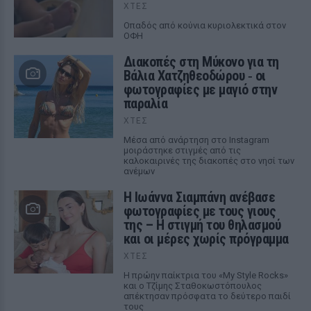
ΧΤΕΣ
Οπαδός από κούνια κυριολεκτικά στον
ΟΦΗ
Διακοπές στη Μύκονο για τη
Βάλια Χατζηθεοδώρου ‑ οι
φωτογραφίες με μαγιό στην
παραλία
ΧΤΕΣ
Μέσα από ανάρτηση στο Instagram
μοιράστηκε στιγμές από τις
καλοκαιρινές της διακοπές στο νησί των
ανέμων
H Ιωάννα Σιαμπάνη ανέβασε
φωτογραφίες με τους γιους
της – Η στιγμή του θηλασμού
και οι μέρες χωρίς πρόγραμμα
ΧΤΕΣ
Η πρώην παίκτρια του «My Style Rocks»
και ο Τζίμης Σταθοκωστόπουλος
απέκτησαν πρόσφατα το δεύτερο παιδί
τους