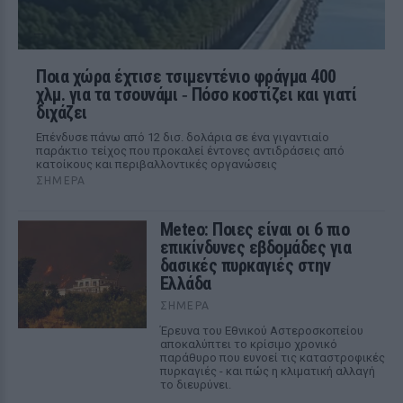
Ποια χώρα έχτισε τσιμεντένιο φράγμα 400
χλμ. για τα τσουνάμι ‑ Πόσο κοστίζει και γιατί
διχάζει
Επένδυσε πάνω από 12 δισ. δολάρια σε ένα γιγαντιαίο
παράκτιο τείχος που προκαλεί έντονες αντιδράσεις από
κατοίκους και περιβαλλοντικές οργανώσεις
ΣΉΜΕΡΑ
Meteo: Ποιες είναι οι 6 πιο
επικίνδυνες εβδομάδες για
δασικές πυρκαγιές στην
Ελλάδα
ΣΉΜΕΡΑ
Έρευνα του Εθνικού Αστεροσκοπείου
αποκαλύπτει το κρίσιμο χρονικό
παράθυρο που ευνοεί τις καταστροφικές
πυρκαγιές - και πώς η κλιματική αλλαγή
το διευρύνει.