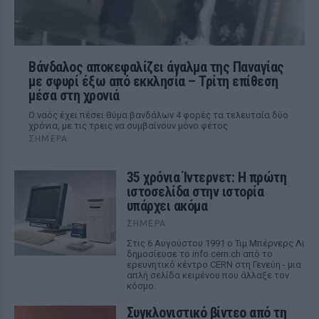
Βάνδαλος αποκεφαλίζει άγαλμα της Παναγίας
με σφυρί έξω από εκκλησία – Τρίτη επίθεση
μέσα στη χρονιά
Ο ναός έχει πέσει θύμα βανδάλων 4 φορές τα τελευταία δύο
χρόνια, με τις τρεις να συμβαίνουν μόνο φέτος
ΣΉΜΕΡΑ
35 χρόνια Ίντερνετ: Η πρώτη
ιστοσελίδα στην ιστορία
υπάρχει ακόμα
ΣΉΜΕΡΑ
Στις 6 Αυγούστου 1991 ο Τιμ Μπέρνερς Λι
δημοσίευσε το info.cern.ch από το
ερευνητικό κέντρο CERN στη Γενεύη - μια
απλή σελίδα κειμένου που άλλαξε τον
κόσμο.
Συγκλονιστικό βίντεο από τη