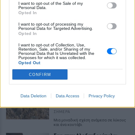
I want to opt-out of the Sale of my
Personal Data.
Opted In
I want to opt-out of processing my
Personal Data for Targeted Advertising.
Opted In
Στα άκρα ο πόλεμος UEFA‑FIFA: Επιμένουν στο
μποϊκοτάζ οι Ευρωπαίοι και ζητούν εγγυήσεις
I want to opt-out of Collection, Use,
Retention, Sale, and/or Sharing of my
και το... κεφάλι του Ινφαντίνο
Personal Data that Is Unrelated with the
Purposes for which it was collected.
Νέα ανακοίνωση της UEFA η οποία σημειώνει ότι επιμένει
Opted Out
στη θέση της για μποϊκοτάζ από τις διοργανώσεις της FIFA
ΣΉΜΕΡΑ
CONFIRM
«Καλό ταξίδι μικρέ»: Πέθανε το
λευκό κουτάβι που το είχαν
Data Deletion
Data Access
Privacy Policy
υιοθετήσει η αγέλη των λύκων
– Το σπαρακτικό βίντεο
ΣΉΜΕΡΑ
Μια μοναδική σχέση ανάμεσα σε λύκους
και ένα κουτάβι