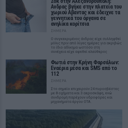
Σοκ στην Αλεξανδρούπολη:
Ανδρας βγήκε στην πλατεία του
χωριού Αβαντας και έδειχνε τα
γεννητικά του όργανα σε
ανηλίκα κορίτσια
ΣΉΜΕΡΑ
Ο συγκεκριμένος άνδρας είχε συλληφθεί
μόλις πριν από λίγες ημέρες για ακριβώς
το ίδιο αδίκημα ωστόσο στη
συνέχεια είχε αφεθεί ελεύθερος
Φωτιά στην Κρήνη Φαρσάλων:
Εναέρια μέσα και SMS από το
112
ΣΉΜΕΡΑ
Στο σημείο επιχειρούν 24 πυροσβέστες
με 8 οχήματα και 3 αεροσκάφη, ενώ
συνδρομή παρέχουν υδροφόρες και
μηχανήματα έργου ΟΤΑ.