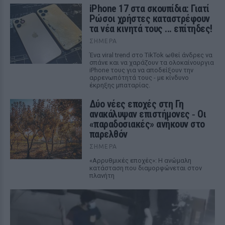
iPhone 17 στα σκουπίδια: Γιατί
Ρώσοι χρήστες καταστρέφουν
τα νέα κινητά τους ... επίτηδες!
ΣΉΜΕΡΑ
Ένα viral trend στο TikTok ωθεί άνδρες να
σπάνε και να χαράζουν τα ολοκαίνουργια
iPhone τους για να αποδείξουν την
αρρενωπότητά τους - με κίνδυνο
έκρηξης μπαταρίας.
Δύο νέες εποχές στη Γη
ανακάλυψαν επιστήμονες ‑ Oι
«παραδοσιακές» ανήκουν στο
παρελθόν
ΣΉΜΕΡΑ
«Αρρυθμικές εποχές»: Η ανώμαλη
κατάσταση που διαμορφώνεται στον
πλανήτη