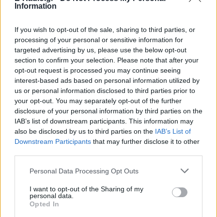
σήμα υπέρ του αντιπροέδρου ως
Information
διαδόχου του στο Ρεπουμπλικανικό
Κόμμα, ενώ παράλληλα διατηρεί ανοιχτή
την εξίσωση με τον Μάρκο Ρούμπιο.
If you wish to opt-out of the sale, sharing to third parties, or
Συμφωνία εξαγοράς για την
processing of your personal or sensitive information for
EasyJet ‑ Στην αμερικανική
targeted advertising by us, please use the below opt-out
Appolo για 6,65 δισ. ευρώ
section to confirm your selection. Please note that after your
opt-out request is processed you may continue seeing
ΣΉΜΕΡΑ
interest-based ads based on personal information utilized by
Μετά την απόσυρση από τη διαδικασία
us or personal information disclosed to third parties prior to
ανταγωνίστριας αμερικανικής
επενδυτικής εταιρίας
your opt-out. You may separately opt-out of the further
disclosure of your personal information by third parties on the
Θέουτα: «Οι κάτοικοι είναι
IAB’s list of downstream participants. This information may
ανήμποροι και γεμάτοι αγωνία»
also be disclosed by us to third parties on the
IAB’s List of
‑ 5.000 μετανάστες παραμένουν
Downstream Participants
that may further disclose it to other
στην περιοχή
third parties.
ΣΉΜΕΡΑ
Personal Data Processing Opt Outs
Όσα είπε ο πρόεδρος της Θέουτα
απευθυνόμενος στο Ευρωπαϊκό
Κοινοβούλιο
I want to opt-out of the Sharing of my
personal data.
Opted In