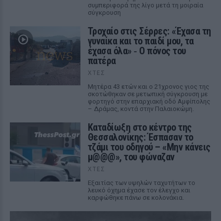
συμπεριφορά της λίγο μετά τη μοιραία
σύγκρουση
Τροχαίο στις Σέρρες: «Έχασα τη
γυναίκα και το παιδί μου, τα
έχασα όλα» ‑ Ο πόνος του
πατέρα
ΧΤΕΣ
Μητέρα 43 ετών και ο 21χρονος γιος της
σκοτώθηκαν σε μετωπική σύγκρουση με
φορτηγό στην επαρχιακή οδό Αμφίπολης
– Δράμας, κοντά στην Παλαιοκώμη.
Καταδίωξη στο κέντρο της
Θεσσαλονίκης: Έσπασαν το
τζάμι του οδηγού – «Μην κάνεις
μ@@@», του φώναζαν
ΧΤΕΣ
Εξαιτίας των υψηλών ταχυτήτων το
λευκό όχημα έχασε τον έλεγχο και
καρφώθηκε πάνω σε κολονάκια.