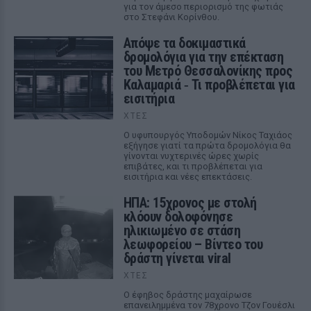
για τον άμεσο περιορισμό της φωτιάς
στο Στεφάνι Κορίνθου.
Απόψε τα δοκιμαστικά
δρομολόγια για την επέκταση
του Μετρό Θεσσαλονίκης προς
Καλαμαριά ‑ Τι προβλέπεται για
εισιτήρια
ΧΤΕΣ
Ο υφυπουργός Υποδομών Νίκος Ταχιάος
εξήγησε γιατί τα πρώτα δρομολόγια θα
γίνονται νυχτερινές ώρες χωρίς
επιβάτες, και τι προβλέπεται για
εισιτήρια και νέες επεκτάσεις.
ΗΠΑ: 15χρονος με στολή
κλόουν δολοφόνησε
ηλικιωμένο σε στάση
λεωφορείου – Βίντεο του
δράστη γίνεται viral
ΧΤΕΣ
Ο έφηβος δράστης μαχαίρωσε
επανειλημμένα τον 78χρονο Τζον Γουέσλι