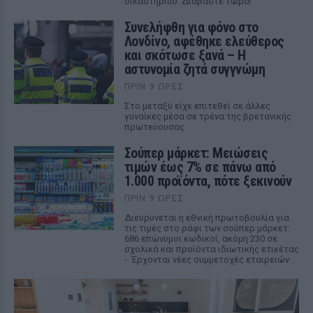
δικαστηρίου. Διαβάστε τώρα!
Συνελήφθη για φόνο στο
Λονδίνο, αφέθηκε ελεύθερος
και σκότωσε ξανά – Η
αστυνομία ζητά συγγνώμη
ΠΡΙΝ 9 ΏΡΕΣ
Στο μεταξύ είχε επιτεθεί σε άλλες
γυναίκες μέσα σε τρένα της βρετανικής
πρωτεύουσας
Σούπερ μάρκετ: Μειώσεις
τιμών έως 7% σε πάνω από
1.000 προϊόντα, πότε ξεκινούν
ΠΡΙΝ 9 ΏΡΕΣ
Διευρύνεται η εθνική πρωτοβουλία για
τις τιμές στο ράφι των σούπερ μάρκετ:
686 επώνυμοι κωδικοί, ακόμη 230 σε
σχολικά και προϊόντα ιδιωτικής ετικέτας
- Έρχονται νέες συμμετοχές εταιρειών