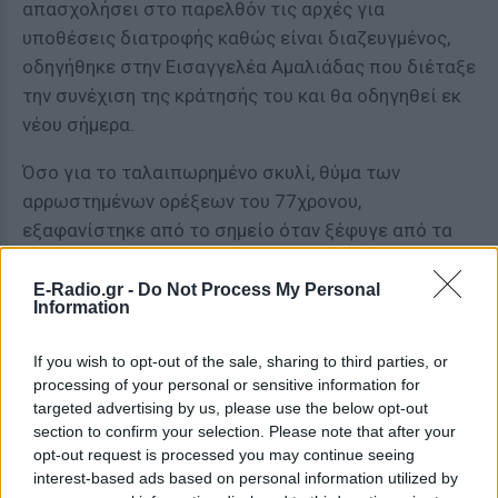
απασχολήσει στο παρελθόν τις αρχές για
υποθέσεις διατροφής καθώς είναι διαζευγμένος,
οδηγήθηκε στην Εισαγγελέα Αμαλιάδας που διέταξε
την συνέχιση της κράτησής του και θα οδηγηθεί εκ
νέου σήμερα.
Όσο για το ταλαιπωρημένο σκυλί, θύμα των
αρρωστημένων ορέξεων του 77χρονου,
εξαφανίστηκε από το σημείο όταν ξέφυγε από τα
χέρια του ηλικιωμένου, αν και ο ίδιος ισχυρίστηκε
ότι ήταν δικό του.
E-Radio.gr -
Do Not Process My Personal
Information
Περισσότερο φως στην υπόθεση αναμένεται να
If you wish to opt-out of the sale, sharing to third parties, or
ρίξει πλέον η δικαιοσύνη.
processing of your personal or sensitive information for
targeted advertising by us, please use the below opt-out
[ΠΗΓΗ]
section to confirm your selection. Please note that after your
opt-out request is processed you may continue seeing
interest-based ads based on personal information utilized by
ΔΙΑΦΗΜΙΣΗ