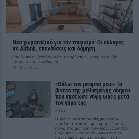
Νέο χωροταξικό για τον τουρισμό: Οι αλλαγές
σε Airbnb, επενδύσεις και δόμηση
Επιμένουν οι ξενοδόχοι ότι ο πυρήνας των περιορισμών
παραμένει αμετάβλητος
ΠΡΙΝ 9 ΏΡΕΣ
«Θέλω τον μπαμπά μου»: Το
βίντεο της μεθυσμένης οδηγού
που σκότωσε νύφη ώρες μετά
τον γάμο της
ΧΤΕΣ
Η Jamie Lee Komoroski, με αλκοόλ
τριπλάσιο του νόμιμου ορίου, έπεσε
πάνω στο golf cart των νεόνυμφων στο
Folly Beach - τώρα νέο υλικό από το
αστυνομικό τμήμα αποκαλύπτει τη