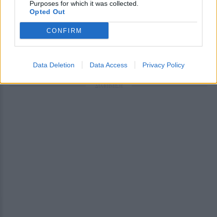
Purposes for which it was collected.
και μάθετε πρώτοι
τα πιο hot νέα
.
Opted Out
CONFIRM
Για ακόμη περισσότερα
νέα
, μπείτε στην
ροή
ειδήσεων
του E-Daily.gr
Data Deletion
Data Access
Privacy Policy
Ακολουθήστε το E-Radio.gr και στο Instagram
ΔΙΑΦΗΜΙΣΗ