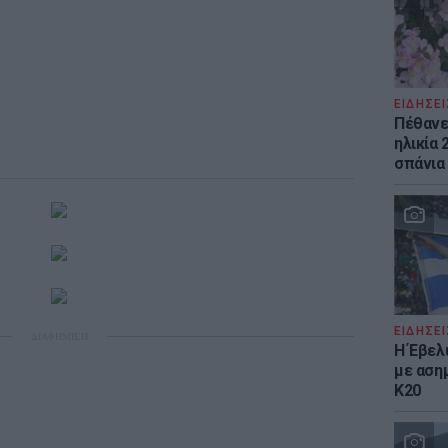
ΕΙΔΗΣΕΙ
Πέθανε 
ηλικία 
σπάνια
ΕΙΔΗΣΕΙ
ΔΙΑΦΗΜΙΣΗ
Η Έβελ
με αση
Κ20