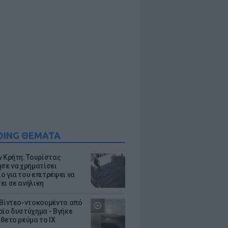
DING ΘΕΜΑΤΑ
ν Κρήτη: Τουρίστας
ησε να χρηματίσει
ο για του επιτρέψει να
ει σε ανήλικη
 Βίντεο-ντοκουμέντο από
αίο δυστύχημα - Βγήκε
ίθετο ρεύμα το ΙΧ