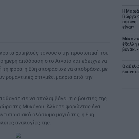
Η Μαριά
Γιώργο 
άφωνη: 
είναι»
Μύκονος
έξαλλη 
βανάκι 
 κρατά χαμηλούς τόνους στην προσωπική του
οήμερη απόδραση στο Αιγαίο και έδειχνε να
Ο αδελφ
ή τη φορά, η Εύη αποφάσισε να αποδράσει με
έκανε c
υν ρομαντικές στιγμές, μακριά από την
αθανάτισε να απολαμβάνει τις βουτιές της
 χώρα της Μυκόνου. Άλλοτε φορώντας ένα
α εντυπωσιακό ολόσωμο μαγιό της, η Εύη
έλειες αναλογίες της.