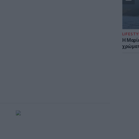
LIFESTY
Η Μαρί
χρώματ