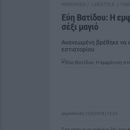
NEWSFEED
/
LIFESTYLE
/
TAB
Εύη Βατίδου: Η εμφ
σέξι μαγιό
Ανανεωμένη βρέθηκε να 
εστιατορίου
Δημοσίευση 12/5/2018 | 12:25
Στο νησί των ανέμων ζει τον 