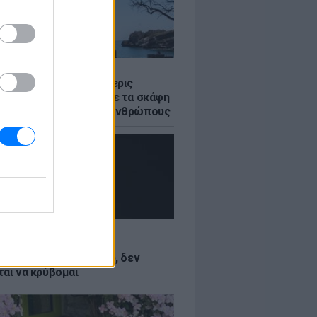
Σ
στο Ρέθυμνο: Οι τέσσερις
 της θάλασσας» που με τα σκάφη
σωσαν πάνω από 100 ανθρώπους
LE
Κωνσταντινίδη: Τώρα
ύνται με το δέρμα μου, δεν
ται να κρύβομαι