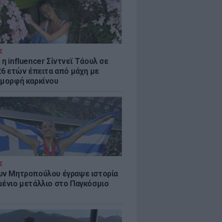
Σ
η influencer Σίντνεϊ Τάουλ σε
26 ετών έπειτα από μάχη με
 μορφή καρκίνου
Σ
υν Μητροπούλου έγραψε ιστορία
μένιο μετάλλιο στο Παγκόσμιο