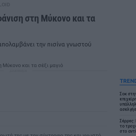
LOID
άνιση στη Μύκονο και τα 
απολαμβάνει την πισίνα γνωστού
ΔΙΑΦΗΜΙΣΗ
TREN
Σοκ στη
επιχείρ
υπάλληλ
ασελγήσ
Σέρρες:
το τροχ
στο αντ
έρωτά της με τον σύντροφο της και γνωστό