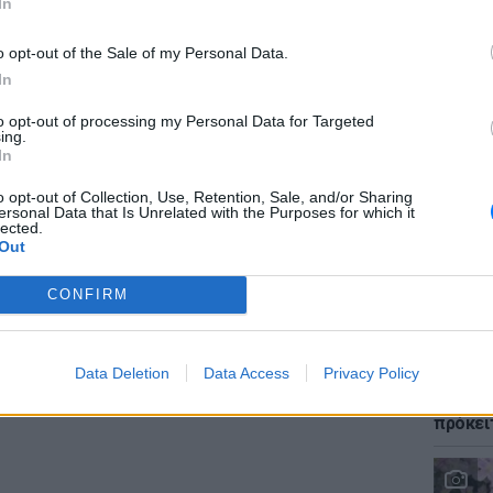
In
o opt-out of the Sale of my Personal Data.
In
ΕΙΔΗΣΕΙ
to opt-out of processing my Personal Data for Targeted
Φωτιά 
ing.
«ήρωες
In
τους έ
o opt-out of Collection, Use, Retention, Sale, and/or Sharing
ΔΙΑΦΗΜΙΣΗ
ersonal Data that Is Unrelated with the Purposes for which it
lected.
Out
CONFIRM
LIFESTY
Data Deletion
Data Access
Privacy Policy
Αριελ 
ασχολο
πρόκει