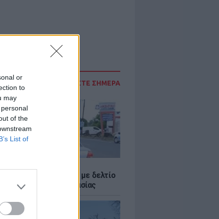
sonal or
ΔΙΑΒΑΣΤΕ ΣΗΜΕΡΑ
ection to
ou may
 personal
out of the
 downstream
B’s List of
Σ
ο Ρίκο: Διανομή νερού με δελτίο
ω παρατεταμένης ξηρασίας