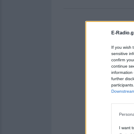
E-Radio.g
If you wish 
sensitive in
confirm you
continue se
information 
further disc
participants
Downstream 
Persona
I want t