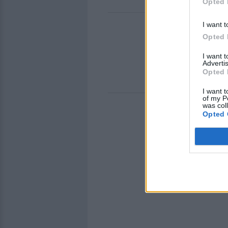
Opted 
I want t
Opted 
I want 
Advertis
Opted 
I want t
of my P
was col
Opted 