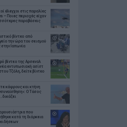
οί έλεγχοι στις παραλίες
es – Ποιες περιοχές είχαν
ισσότερες παραβάσεις
ιστικό βίντεο από
γείο την ώρα του σεισμού
R στην Ιαπωνία
ρό βίντεο της Αρσεναλ
 νέα εντυπωσιακή ασίστ
στου Τζόλη, δείτε βίντεο
ετε κάφρους και κτήνη
νσυναίσθηση»: Ο Τάσος
..δικάζει
 παρουσιάστρια που
ήθηκε κατά τη διάρκεια
 ειδήσεων