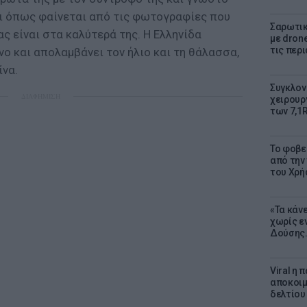
και όπως φαίνεται από τις φωτογραφίες που
Σαρωτικ
ς είναι στα καλύτερά της. Η Ελληνίδα
με dron
τις περ
ο και απολαμβάνει τον ήλιο και τη θάλασσα,
ίνα.
Συγκλον
ΔΙΑΦΗΜΙΣΗ
χειρουρ
των 7,1
Το φοβε
από την
του Χρή
«Τα κάν
χωρίς ε
Δούσης.
Viral η
αποκοιμ
δελτίου