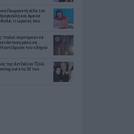
ννα Γεωργαντή είδε τον
Φραγκούλη και έμεινε
«Καλέ, τι ωραίος που
: Ιταλοί παρτάρουν σε
κατάσταση μέσα σε...
- Η αντίδραση του οδηγού
ός της Αντζελίνα Τζολί
oming out στα 53 του