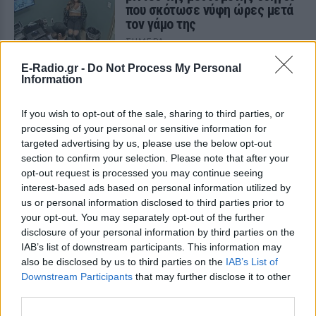
που σκότωσε νύφη ώρες μετά
τον γάμο της
ΣΉΜΕΡΑ
Η Jamie Lee Komoroski, με αλκοόλ
E-Radio.gr -
Do Not Process My Personal
τριπλάσιο του νόμιμου ορίου, έπεσε
Information
πάνω στο golf cart των νεόνυμφων στο
Folly Beach - τώρα νέο υλικό από το
αστυνομικό τμήμα αποκαλύπτει τη
If you wish to opt-out of the sale, sharing to third parties, or
συμπεριφορά της λίγο μετά τη μοιραία
σύγκρουση
processing of your personal or sensitive information for
targeted advertising by us, please use the below opt-out
Τροχαίο στις Σέρρες: «Έχασα τη
section to confirm your selection. Please note that after your
γυναίκα και το παιδί μου, τα
opt-out request is processed you may continue seeing
έχασα όλα» ‑ Ο πόνος του
interest-based ads based on personal information utilized by
πατέρα
us or personal information disclosed to third parties prior to
ΣΉΜΕΡΑ
your opt-out. You may separately opt-out of the further
Μητέρα 43 ετών και ο 21χρονος γιος της
disclosure of your personal information by third parties on the
σκοτώθηκαν σε μετωπική σύγκρουση με
IAB’s list of downstream participants. This information may
φορτηγό στην επαρχιακή οδό Αμφίπολης
also be disclosed by us to third parties on the
IAB’s List of
– Δράμας, κοντά στην Παλαιοκώμη.
Downstream Participants
that may further disclose it to other
Καταδίωξη στο κέντρο της
third parties.
Θεσσαλονίκης: Έσπασαν το