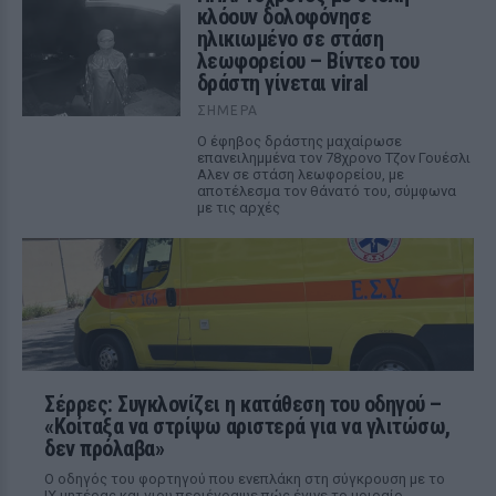
κλόουν δολοφόνησε
ηλικιωμένο σε στάση
λεωφορείου – Βίντεο του
δράστη γίνεται viral
ΣΉΜΕΡΑ
Ο έφηβος δράστης μαχαίρωσε
επανειλημμένα τον 78χρονο Τζον Γουέσλι
Αλεν σε στάση λεωφορείου, με
αποτέλεσμα τον θάνατό του, σύμφωνα
με τις αρχές
Σέρρες: Συγκλονίζει η κατάθεση του οδηγού –
«Κοίταξα να στρίψω αριστερά για να γλιτώσω,
δεν πρόλαβα»
Ο οδηγός του φορτηγού που ενεπλάκη στη σύγκρουση με το
ΙΧ μητέρας και γιου περιέγραψε πώς έγινε το μοιραίο