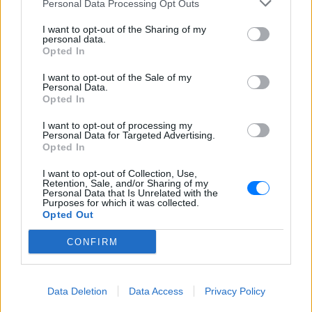
τζάμι του οδηγού – «Μην κάνεις
Personal Data Processing Opt Outs
μ@@@», του φώναζαν
I want to opt-out of the Sharing of my
ΣΉΜΕΡΑ
personal data.
Opted In
Εξαιτίας των υψηλών ταχυτήτων το
λευκό όχημα έχασε τον έλεγχο και
καρφώθηκε πάνω σε κολονάκια.
I want to opt-out of the Sale of my
Personal Data.
Opted In
I want to opt-out of processing my
Personal Data for Targeted Advertising.
Opted In
I want to opt-out of Collection, Use,
Αρχεία UFO: Αθόρυβα τριγωνικά σκάφη 152
Retention, Sale, and/or Sharing of my
Personal Data that Is Unrelated with the
μέτρων και μεταλλική σφαίρα με ανθρώπινο
Purposes for which it was collected.
σώμα στα νέα αποχαρακτηρισμένα έγγραφα
Opted Out
Η κυβέρνηση Τραμπ δημοσίευσε την 5η παρτίδα
CONFIRM
αποχαρακτηρισμένων αρχείων με αναφορές στρατιωτικών
πιλότων, μαρτύρων και αναλύσεων του FBI για ανεξήγητα
εναέρια φαινόμενα σε ΗΠΑ, Βραζιλία και Αφγανιστάν.
ΣΉΜΕΡΑ
Data Deletion
Data Access
Privacy Policy