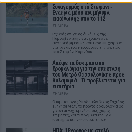
Φωτιά στην Κόρινθο:
Συναγερμός στο Στεφάνι ‑
Εναέρια μέσα και μήνυμα
εκκένωσης από το 112
ΣΉΜΕΡΑ
Ισχυρές επίγειες δυνάμεις της
Πυροσβεστικής ενισχυμένες με
αεροσκάφη και ελικόπτερα επιχειρούν
για τον άμεσο περιορισμό της φωτιάς
στο Στεφάνι Κορίνθου.
Απόψε τα δοκιμαστικά
δρομολόγια για την επέκταση
του Μετρό Θεσσαλονίκης προς
Καλαμαριά ‑ Τι προβλέπεται για
εισιτήρια
ΣΉΜΕΡΑ
Ο υφυπουργός Υποδομών Νίκος Ταχιάος
εξήγησε γιατί τα πρώτα δρομολόγια θα
γίνονται νυχτερινές ώρες χωρίς
επιβάτες, και τι προβλέπεται για
εισιτήρια και νέες επεκτάσεις.
ΗΠΑ: 15χρονος με στολή