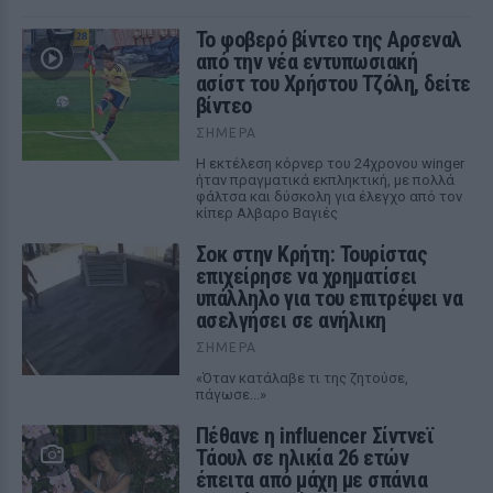
Το φοβερό βίντεο της Αρσεναλ
από την νέα εντυπωσιακή
ασίστ του Χρήστου Τζόλη, δείτε
βίντεο
ΣΉΜΕΡΑ
Η εκτέλεση κόρνερ του 24χρονου winger
ήταν πραγματικά εκπληκτική, με πολλά
φάλτσα και δύσκολη για έλεγχο από τον
κίπερ Αλβαρο Βαγιές
Σοκ στην Κρήτη: Τουρίστας
επιχείρησε να χρηματίσει
υπάλληλο για του επιτρέψει να
ασελγήσει σε ανήλικη
ΣΉΜΕΡΑ
«Όταν κατάλαβε τι της ζητούσε,
πάγωσε...»
Πέθανε η influencer Σίντνεϊ
Τάουλ σε ηλικία 26 ετών
έπειτα από μάχη με σπάνια