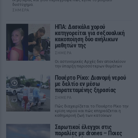
δυστύχημα.
ΣΉΜΕΡΑ
ΗΠΑ: Δασκάλα χορού
κατηγορείται για σeξουαλική
κακοποίηση δύο ανήλικων
μαθητών της
ΣΉΜΕΡΑ
Οι αστυνομικές Αρχές δεν αποκλείουν
την ύπαρξη περισσότερων θυμάτων
Πουέρτο Ρίκο: Διανομή νερού
με δελτίο εν μέσω
παρατεταμένης ξηρασίας
ΣΉΜΕΡΑ
Πώς διαχειρίζεται το Πουέρτο Ρίκο την
κρίση νερού και πώς επηρεάζεται η
καθημερινή ζωή των κατοίκων
Σαρωτικοί έλεγχοι στις
παραλίες με drones – Ποιες