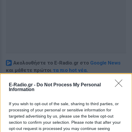
Ακολουθήστε το E-Radio.gr στο
Google News
και μάθετε πρώτοι
τα πιο hot νέα
.
Διαβάστε περισσότερα θέματα για
Μόδα
,
E-Radio.gr -
Do Not Process My Personal
Information
Ομορφιά
,
Σχέσεις
και φυσικά
Celebrities
στο νέο
Pink.gr
!
If you wish to opt-out of the sale, sharing to third parties, or
processing of your personal or sensitive information for
Ακολουθήστε το E-Radio.gr και στο Instagram
targeted advertising by us, please use the below opt-out
section to confirm your selection. Please note that after your
ΔΙΑΦΗΜΙΣΗ
opt-out request is processed you may continue seeing