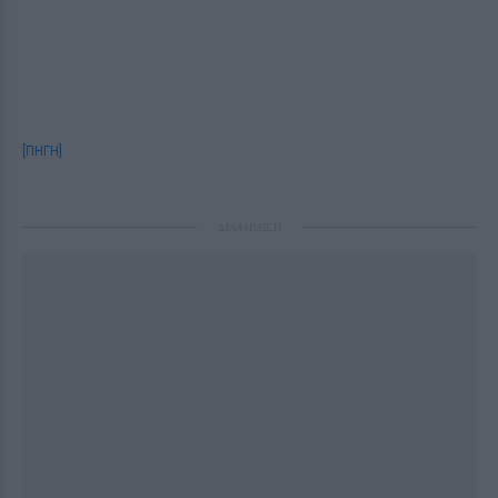
[ΠΗΓΗ]
ΔΙΑΦΗΜΙΣΗ