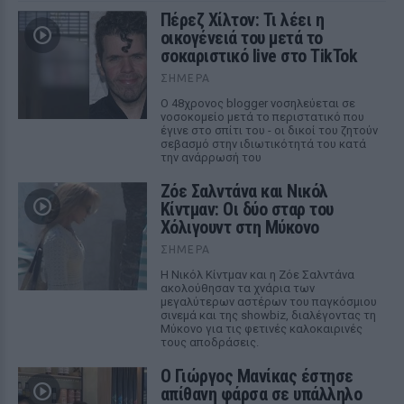
Πέρεζ Χίλτον: Τι λέει η
οικογένειά του μετά το
σοκαριστικό live στο TikTok
ΣΉΜΕΡΑ
Ο 48χρονος blogger νοσηλεύεται σε
νοσοκομείο μετά το περιστατικό που
έγινε στο σπίτι του - οι δικοί του ζητούν
σεβασμό στην ιδιωτικότητά του κατά
την ανάρρωσή του
Ζόε Σαλντάνα και Νικόλ
Κίντμαν: Οι δύο σταρ του
Χόλιγουντ στη Μύκονο
ΣΉΜΕΡΑ
Η Νικόλ Κίντμαν και η Ζόε Σαλντάνα
ακολούθησαν τα χνάρια των
μεγαλύτερων αστέρων του παγκόσμιου
σινεμά και της showbiz, διαλέγοντας τη
Μύκονο για τις φετινές καλοκαιρινές
τους αποδράσεις.
Ο Γιώργος Μανίκας έστησε
απίθανη φάρσα σε υπάλληλο