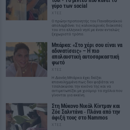
του! ‑ Tο βίντεο που κάνει το
γύρο των social
ΧΤΕΣ
Ο πρώην προπονητής του Παναθηναϊκού
απολαμβάνει τις καλοκαιρινές διακοπές
του στο ελληνικό νησί με έναν εντελώς
ξεχωριστό τρόπο.
Μπάρκα: «Στο χέρι σου είναι να
αδυνατίσεις» – Η πιο
απολαυστική αυτοσαρκαστική
φωτό
ΧΤΕΣ
Η Δανάη Μπάρκα έχει δείξει
επανειλημμένα πως δεν φοβάται να
τσαλακώσει την εικόνα της και να
αντιμετωπίζει με χιούμορ τα σχόλια που
γίνονται για εκείνη.
Στη Μύκονο Νικόλ Κίντμαν και
Ζόε Σαλντάνα ‑ Πλάνα από την
άφιξή τους στο Nammos
ΧΤΕΣ