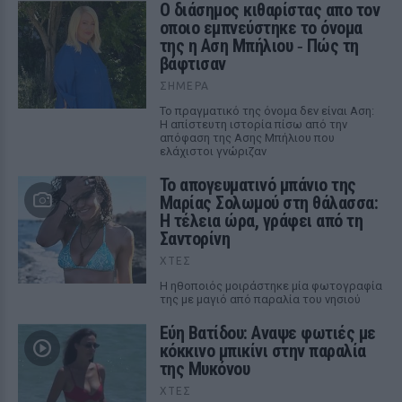
Ο διάσημος κιθαρίστας απο τον
οποιο εμπνεύστηκε το όνομα
της η Αση Μπήλιου ‑ Πώς τη
βάφτισαν
ΣΉΜΕΡΑ
Το πραγματικό της όνομα δεν είναι Αση:
Η απίστευτη ιστορία πίσω από την
απόφαση της Ασης Μπήλιου που
ελάχιστοι γνώριζαν
Το απογευματινό μπάνιο της
Μαρίας Σολωμού στη θάλασσα:
Η τέλεια ώρα, γράφει από τη
Σαντορίνη
ΧΤΕΣ
Η ηθοποιός μοιράστηκε μία φωτογραφία
της με μαγιό από παραλία του νησιού
Εύη Βατίδου: Αναψε φωτιές με
κόκκινο μπικίνι στην παραλία
της Μυκόνου
ΧΤΕΣ