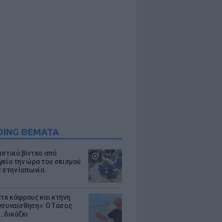
DING ΘΕΜΑΤΑ
ιστικό βίντεο από
γείο την ώρα του σεισμού
R στην Ιαπωνία
ετε κάφρους και κτήνη
νσυναίσθηση»: Ο Τάσος
..δικάζει