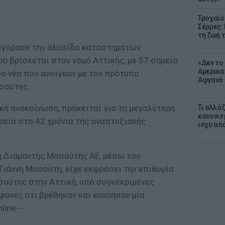
Τροχαίο
Σέρρες:
τη ζωή 
αγόρασε την αλυσίδα καταστημάτων
υ βρίσκεται στον νομό Αττικής, με 57 σημεία
«Δεν το 
Αμερικα
ο νέα που ανοίγουν με τον πρότυπο
Αφγανό 
σούτης.
κή ανακοίνωση, πρόκειται για τη μεγαλύτερη
Τι αλλά
κανονισ
ιρεία στα 42 χρόνια τής αναπτυξιακής
ισχύ απ
η Διαμαντής Μασούτης ΑΕ, μέσω του
Γιάννη Μασούτη, είχε εκφράσει την επιθυμία
σούτης στην Αττική, υπό συγκεκριμένες
οφανές ότι βρέθηκαν και ευνόησαν μία
line --