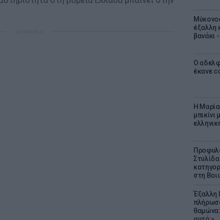
αστηριότητα στη βόρεια Ελλάδα μπαίνει στην
Μύκονος
έξαλλη 
ΔΙΑΦΗΜΙΣΗ
βανάκι 
Ο αδελφ
έκανε c
Η Μαρία
μπικίνι
ελληνικ
Προφυλα
Στυλίδα
κατηγορ
στη Βοι
Έξαλλη 
πλήρωσε
θαμώνα:
αυτό;»