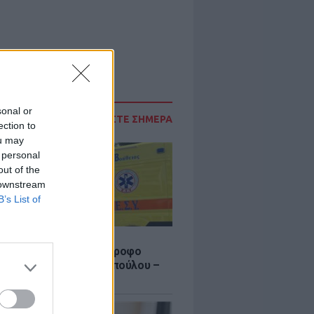
sonal or
ΔΙΑΒΑΣΤΕ ΣΗΜΕΡΑ
ection to
ou may
 personal
out of the
 downstream
B’s List of
Σ
γυναίκας από τον 5ο όροφο
τοικίας στη Μιχαλακοπούλου –
θηκε αναίσθητη