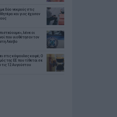
 με δύο νεκρούς στις
 Μητέρα και γιος έχασαν
τους
πιστεύουμε», λένε οι
νοί που υιοθέτησαν τον
στη Λέσβο
ζει στις κάψουλες καφέ; Ο
μός της ΕΕ που τίθεται σε
ό τις 12 Αυγούστου