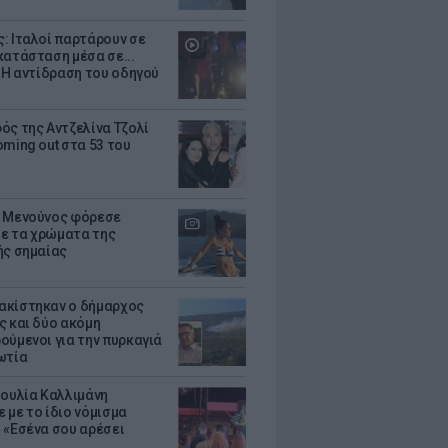
: Ιταλοί παρτάρουν σε
κατάσταση μέσα σε...
- Η αντίδραση του οδηγού
ός της Αντζελίνα Τζολί
oming out στα 53 του
 Μενούνος φόρεσε
 με τα χρώματα της
ής σημαίας
κίστηκαν ο δήμαρχος
ς και δύο ακόμη
ούμενοι για την πυρκαγιά
ωτία
Ιουλία Καλλιμάνη
 με το ίδιο νόμισμα
 «Εσένα σου αρέσει