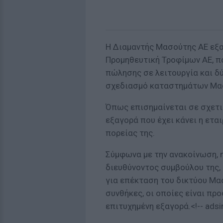
H Διαμαντής Μασούτης ΑΕ εξ
Προμηθευτική Τροφίμων ΑΕ, πο
πώλησης σε λειτουργία και δύ
σχεδιασμό καταστημάτων Μα
Όπως επισημαίνεται σε σχετι
εξαγορά που έχει κάνει η ετα
πορείας της.
Σύμφωνα με την ανακοίνωση, 
διευθύνοντος συμβούλου της, 
για επέκταση του δικτύου Μα
συνθήκες, οι οποίες είναι πρ
επιτυχημένη εξαγορά.<!-- adsin