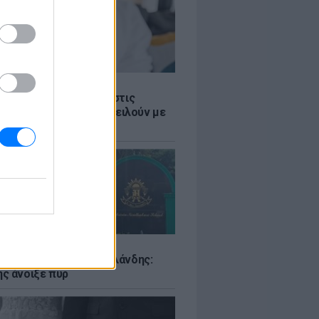
Σ
 παροχές: Οι παγίδες στις
ρές χρημάτων που απειλούν με
Σ
ιό σε σχολείο της Ταϊλάνδης:
ς άνοιξε πυρ