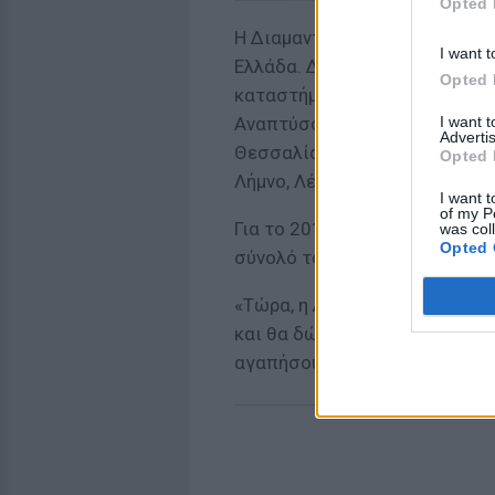
Opted 
Η Διαμαντής Μασούτης ΑΕ είνα
I want t
Ελλάδα. Διαθέτει δίκτυο κατ
Opted 
καταστήματα λιανικής και 22 
I want 
Αναπτύσσεται γεωγραφικά σε 
Advertis
Θεσσαλίας, Ηπείρου, Φθιώτιδα
Opted 
Λήμνο, Λέσβο, Χίο και Θάσο.
I want t
of my P
Για το 2017, το προσωπικό πο
was col
Opted 
σύνολό του ήταν 7.479 άτομα.
«Τώρα, η Διαμαντής Μασούτης 
και θα δώσει την ευκαιρία στ
αγαπήσουν τα "ελληνικά και 