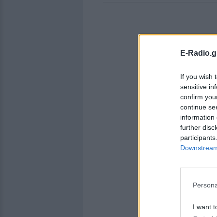
E-Radio.g
If you wish 
sensitive in
confirm you
continue se
information 
further disc
participants
Downstream 
Persona
I want t