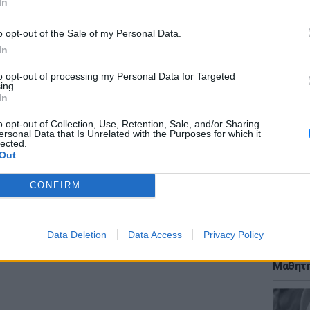
In
ι market leader του κλάδου στη Βόρεια
o opt-out of the Sale of my Personal Data.
αστημάτων με 273 καταστήματα, 251
In
καταστήματα χονδρικής Cash & Carry.
to opt-out of processing my Personal Data for Targeted
όλους τους νομούς της Μακεδονίας, Θράκης,
ΕΙΔΗΣΕΙ
ing.
ς, Αιτωλοακαρνανίας, Εύβοιας και τα νησιά
Γονικές
In
μεταφο
φόρο
o opt-out of Collection, Use, Retention, Sale, and/or Sharing
ersonal Data that Is Unrelated with the Purposes for which it
υ απασχολήθηκε από την εταιρεία, στο
lected.
Out
CONFIRM
θα βρίσκεται και στην Αττική και την Άνδρο
ους καταναλωτές να γνωρίσουν και να
οικονομικά" σούπερ μάρκετ Μασούτης.
Data Deletion
Data Access
Privacy Policy
ΕΙΔΗΣΕΙ
Μακελε
ΔΙΑΦΗΜΙΣΗ
Μαθητή