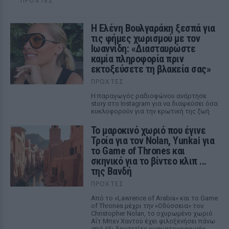
ΠΡΟΧΤΈΣ
Η Ελένη Βουλγαράκη ξεσπά για
τις φήμες χωρισμού με τον
Ιωαννίδη: «Διασταυρώστε
καμία πληροφορία πριν
εκτοξεύσετε τη βλακεία σας»
ΠΡΟΧΤΈΣ
Η παραγωγός ραδιοφώνου ανάρτησε
story στο Instagram για να διαψεύσει όσα
κυκλοφορούν για την ερωτική της ζωή
Το μαροκινό χωριό που έγινε
Τροία για τον Nolan, Yunkai για
το Game of Thrones και
σκηνικό για το βίντεο κλιπ ...
της Βανδή
ΠΡΟΧΤΈΣ
Από το «Lawrence of Arabia» και το Game
of Thrones μέχρι την «Οδύσσεια» του
Christopher Nolan, το οχυρωμένο χωριό
Αΐτ Μπεν Χαντού έχει φιλοξενήσει πάνω
από έξι δεκαετίες κινηματογραφικής