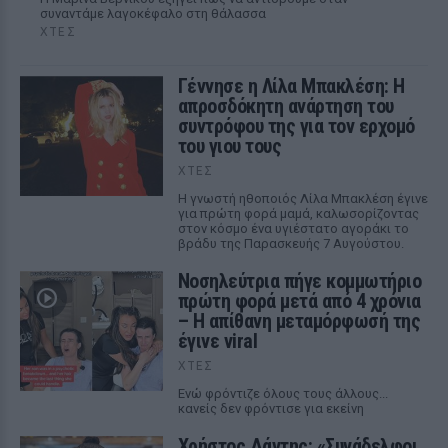
συναντάμε λαγοκέφαλο στη θάλασσα
ΧΤΕΣ
Γέννησε η Λίλα Μπακλέση: Η
απροσδόκητη ανάρτηση του
συντρόφου της για τον ερχομό
του γιου τους
ΧΤΕΣ
Η γνωστή ηθοποιός Λίλα Μπακλέση έγινε
για πρώτη φορά μαμά, καλωσορίζοντας
στον κόσμο ένα υγιέστατο αγοράκι το
βράδυ της Παρασκευής 7 Αυγούστου.
Νοσηλεύτρια πήγε κομμωτήριο
πρώτη φορά μετά από 4 χρόνια
– Η απίθανη μεταμόρφωσή της
έγινε viral
ΧΤΕΣ
Ενώ φρόντιζε όλους τους άλλους...
κανείς δεν φρόντισε για εκείνη
Χρήστος Δάντης: «Συνάδελφοι