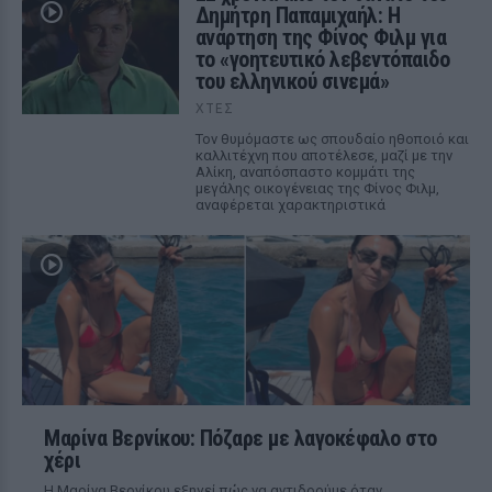
Δημήτρη Παπαμιχαήλ: Η
ανάρτηση της Φίνος Φιλμ για
το «γοητευτικό λεβεντόπαιδο
του ελληνικού σινεμά»
ΧΤΕΣ
Τον θυμόμαστε ως σπουδαίο ηθοποιό και
καλλιτέχνη που αποτέλεσε, μαζί με την
Αλίκη, αναπόσπαστο κομμάτι της
μεγάλης οικογένειας της Φίνος Φιλμ,
αναφέρεται χαρακτηριστικά
Μαρίνα Βερνίκου: Πόζαρε με λαγοκέφαλο στο
χέρι
Η Μαρίνα Βερνίκου εξηγεί πώς να αντιδρούμε όταν