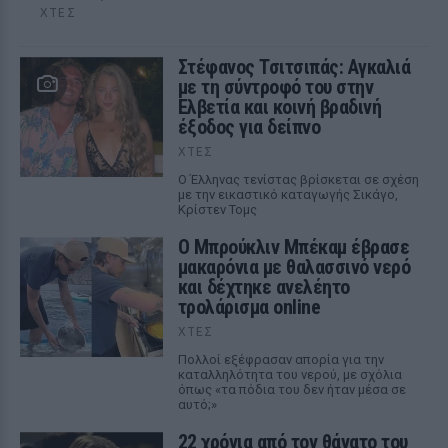
ΧΤΕΣ
Στέφανος Τσιτσιπάς: Αγκαλιά
με τη σύντροφό του στην
Ελβετία και κοινή βραδινή
έξοδος για δείπνο
ΧΤΕΣ
Ο Έλληνας τενίστας βρίσκεται σε σχέση
με την εικαστικό καταγωγής Σικάγο,
Κρίστεν Τομς
Ο Μπρούκλιν Μπέκαμ έβρασε
μακαρόνια με θαλασσινό νερό
και δέχτηκε ανελέητο
τρολάρισμα online
ΧΤΕΣ
Πολλοί εξέφρασαν απορία για την
καταλληλότητα του νερού, με σχόλια
όπως «τα πόδια του δεν ήταν μέσα σε
αυτό;»
22 χρόνια από τον θάνατο του