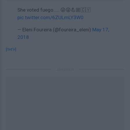
She voted fuego..... 😜😜💪🏼🇨🇾
pic.twitter.com/6ZULmLY3W0
— Eleni Foureira (@foureira_eleni)
May 17,
2018
[ΠΗΓΗ]
ΔΙΑΦΗΜΙΣΗ