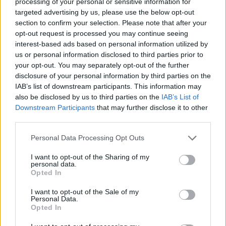
processing of your personal or sensitive information for
targeted advertising by us, please use the below opt-out
ΔΕΙΤΕ ΕΠΙΣΗΣ
section to confirm your selection. Please note that after your
opt-out request is processed you may continue seeing
interest-based ads based on personal information utilized by
ΣΤΗΝ ΙΔΙΑ ΚΑΤΗΓΟΡΙΑ
us or personal information disclosed to third parties prior to
your opt-out. You may separately opt-out of the further
Ατύχημα για τον Ιβάν Σβιτάιλο
disclosure of your personal information by third parties on the
στην Κέρκυρα: «Θα σηκωθώ πιο
IAB’s list of downstream participants. This information may
δυνατός»
also be disclosed by us to third parties on the
IAB’s List of
ΧΤΕΣ
Downstream Participants
that may further disclose it to other
Ο ηθοποιός και χορευτής μοιράστηκε
third parties.
στο Instagram μια φωτογραφία από
πρόσφατη εξέτασή του, με ένα μήνυμα
Personal Data Processing Opt Outs
θάρρους
Φοβερή ιστορία στον ΟΦΗ:
I want to opt-out of the Sharing of my
personal data.
Ένας κάτοχος εισιτηρίου
Opted In
διαρκείας είναι μόλις 2 μηνών
ΧΤΕΣ
I want to opt-out of the Sale of my
Personal Data.
Οπαδός από κούνια κυριολεκτικά στον
Opted In
ΟΦΗ