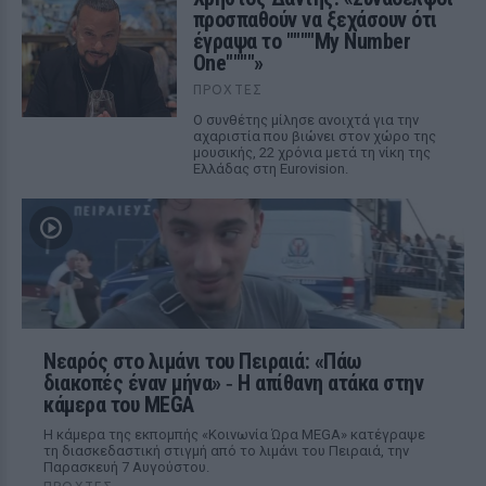
προσπαθούν να ξεχάσουν ότι
έγραψα το """"My Number
One""""»
ΠΡΟΧΤΈΣ
Ο συνθέτης μίλησε ανοιχτά για την
αχαριστία που βιώνει στον χώρο της
μουσικής, 22 χρόνια μετά τη νίκη της
Ελλάδας στη Eurovision.
Νεαρός στο λιμάνι του Πειραιά: «Πάω
διακοπές έναν μήνα» ‑ Η απίθανη ατάκα στην
κάμερα του MEGA
Η κάμερα της εκπομπής «Κοινωνία Ώρα MEGA» κατέγραψε
τη διασκεδαστική στιγμή από το λιμάνι του Πειραιά, την
Παρασκευή 7 Αυγούστου.