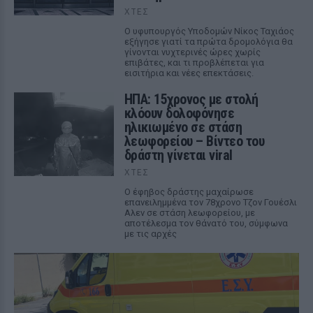
ΧΤΕΣ
Ο υφυπουργός Υποδομών Νίκος Ταχιάος
εξήγησε γιατί τα πρώτα δρομολόγια θα
γίνονται νυχτερινές ώρες χωρίς
επιβάτες, και τι προβλέπεται για
εισιτήρια και νέες επεκτάσεις.
ΗΠΑ: 15χρονος με στολή
κλόουν δολοφόνησε
ηλικιωμένο σε στάση
λεωφορείου – Βίντεο του
δράστη γίνεται viral
ΧΤΕΣ
Ο έφηβος δράστης μαχαίρωσε
επανειλημμένα τον 78χρονο Τζον Γουέσλι
Αλεν σε στάση λεωφορείου, με
αποτέλεσμα τον θάνατό του, σύμφωνα
με τις αρχές