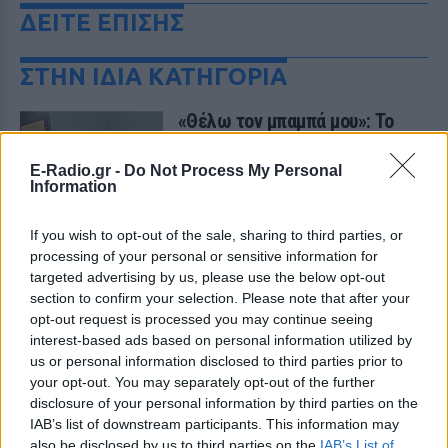
ΔΕΙΤΕ ΕΠΙΣΗΣ
ΣΤΗΝ ΙΔΙΑ ΚΑΤΗΓΟΡΙΑ
«Θέλω τον μπαμπά μου»: Το
βίντεο της μεθυσμένης οδηγού
που σκότωσε νύφη ώρες μετά
E-Radio.gr -
Do Not Process My Personal
τον γάμο της
Information
ΧΤΕΣ
Η Jamie Lee Komoroski, με αλκοόλ
If you wish to opt-out of the sale, sharing to third parties, or
τριπλάσιο του νόμιμου ορίου, έπεσε
processing of your personal or sensitive information for
πάνω στο golf cart των νεόνυμφων στο
targeted advertising by us, please use the below opt-out
Folly Beach - τώρα νέο υλικό από το
αστυνομικό τμήμα αποκαλύπτει τη
section to confirm your selection. Please note that after your
συμπεριφορά της λίγο μετά τη μοιραία
opt-out request is processed you may continue seeing
σύγκρουση
interest-based ads based on personal information utilized by
Τροχαίο στις Σέρρες: «Έχασα τη
us or personal information disclosed to third parties prior to
γυναίκα και το παιδί μου, τα
your opt-out. You may separately opt-out of the further
έχασα όλα» ‑ Ο πόνος του
disclosure of your personal information by third parties on the
πατέρα
IAB’s list of downstream participants. This information may
also be disclosed by us to third parties on the
IAB’s List of
ΧΤΕΣ