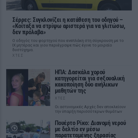
Σέρρες: Συγκλονίζει η κατάθεση του οδηγού –
«Κοίταξα να στρίψω αριστερά για να γλιτώσω,
δεν πρόλαβα»
Ο οδηγός του φορτηγού που ενεπλάκη στη σύγκρουση με το
ΙΧ μητέρας και γιου περιέγραψε πώς έγινε το μοιραίο
δυστύχημα.
ΧΤΕΣ
ΗΠΑ: Δασκάλα χορού
κατηγορείται για σeξουαλική
κακοποίηση δύο ανήλικων
μαθητών της
ΧΤΕΣ
Οι αστυνομικές Αρχές δεν αποκλείουν
την ύπαρξη περισσότερων θυμάτων
Πουέρτο Ρίκο: Διανομή νερού
με δελτίο εν μέσω
παρατεταμένης ξηρασίας