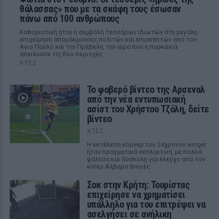
θάλασσας» που με τα σκάφη τους έσωσαν
πάνω από 100 ανθρώπους
Καθοριστική ήταν η συμβολή τεσσάρων ιδιωτών στη μεγάλη
επιχείρηση απομάκρυνσης πολιτών και επισκεπτών από τον
Αγιο Παύλο και την Πρέβελη, την ώρα που η πυρκαγιά
απειλούσε τις δύο περιοχές
ΧΤΕΣ
Το φοβερό βίντεο της Αρσεναλ
από την νέα εντυπωσιακή
ασίστ του Χρήστου Τζόλη, δείτε
βίντεο
ΧΤΕΣ
Η εκτέλεση κόρνερ του 24χρονου winger
ήταν πραγματικά εκπληκτική, με πολλά
φάλτσα και δύσκολη για έλεγχο από τον
κίπερ Αλβαρο Βαγιές
Σοκ στην Κρήτη: Τουρίστας
επιχείρησε να χρηματίσει
υπάλληλο για του επιτρέψει να
ασελγήσει σε ανήλικη