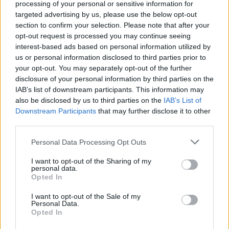
processing of your personal or sensitive information for
targeted advertising by us, please use the below opt-out
ΔΕΙΤΕ ΕΠΙΣΗΣ
section to confirm your selection. Please note that after your
opt-out request is processed you may continue seeing
interest-based ads based on personal information utilized by
ΣΤΗΝ ΙΔΙΑ ΚΑΤΗΓΟΡΙΑ
us or personal information disclosed to third parties prior to
your opt-out. You may separately opt-out of the further
Extreme Makeover Home
disclosure of your personal information by third parties on the
Edition με τον Σπύρο Σούλη: Το
IAB’s list of downstream participants. This information may
νέο trailer του ΑΝΤ1 που μας
also be disclosed by us to third parties on the
IAB’s List of
άφησε άφωνους
Downstream Participants
that may further disclose it to other
third parties.
ΣΉΜΕΡΑ
Το διεθνώς γνωστό ριάλιτι ανακαίνισης
Personal Data Processing Opt Outs
έρχεται στον ΑΝΤ1 από το φθινόπωρο,
με τον Σπύρο Σούλη στο τιμόνι της
ελληνικής εκδοχής.
I want to opt-out of the Sharing of my
personal data.
Κιμ Καρντάσιαν και Λιούις
Opted In
Χάμιλτον: Τα νέα κοινά
στιγμιότυπα που μοιράστηκαν
I want to opt-out of the Sale of my
Personal Data.
στο Instagram
Opted In
ΣΉΜΕΡΑ