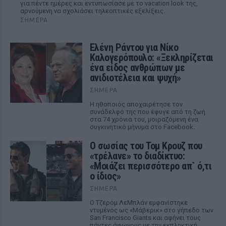
για πέντε ημέρες και εντυπωσίασε με το vacation look της,
αρνούμενη να σχολιάσει τηλεοπτικές εξελίξεις.
ΣΉΜΕΡΑ
Ελένη Ράντου για Νίκο
Καλογερόπουλο: «Ξεκληρίζεται
ένα είδος ανθρώπων με
ανιδιοτέλεια και ψυχή»
ΣΉΜΕΡΑ
Η ηθοποιός αποχαιρέτησε τον
συνάδελφό της που έφυγε από τη ζωή
στα 74 χρόνια του, μοιραζόμενη ένα
συγκινητικό μήνυμα στο Facebook.
Ο σωσίας του Τομ Κρουζ που
«τρέλανε» το διαδίκτυο:
«Μοιάζει περισσότερο απ` ό,τι
ο ίδιος»
ΣΉΜΕΡΑ
Ο Τζερόμ ΛεΜπλάν εμφανίστηκε
ντυμένος ως «Μάβερικ» στο γήπεδο των
San Francisco Giants και αφήνει τους
πάντες άφωνους με την εκπληκτική