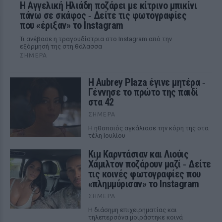
Η Αγγελική Ηλιάδη ποζάρει με κίτρινο μπικίνι
πάνω σε σκάφος ‑ Δείτε τις φωτογραφίες
που «έριξαν» το Instagram
Τι ανέβασε η τραγουδίστρια στο Instagram από την
εξόρμησή της στη θάλασσα
ΣΉΜΕΡΑ
Η Aubrey Plaza έγινε μητέρα ‑
Γέννησε το πρώτο της παιδί
στα 42
ΣΉΜΕΡΑ
Η ηθοποιός αγκάλιασε την κόρη της στα
τέλη Ιουλίου
Κιμ Καρντάσιαν και Λιούις
Χάμιλτον ποζάρουν μαζί ‑ Δείτε
τις κοινές φωτογραφίες που
«πλημμύρισαν» το Instagram
ΣΉΜΕΡΑ
Η διάσημη επιχειρηματίας και
τηλεπερσόνα μοιράστηκε κοινά