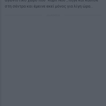
αγωνιστικό χώρο που “Καμπ Νου”, πήγε και κάθισε
στη σέντρα και έμεινε εκεί μόνος για λίγη ώρα…
ΔΙΑΦΗΜΙΣΗ