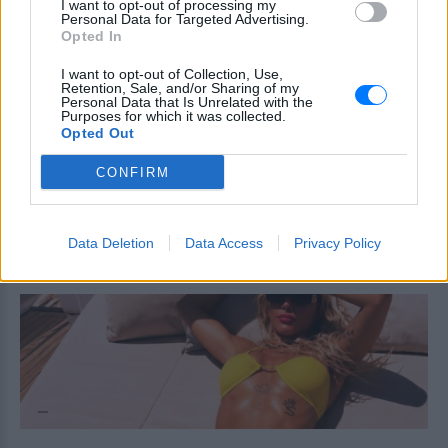
I want to opt-out of processing my
Η διάσημη τηλεπερσόνα δημοσίευσε
Personal Data for Targeted Advertising.
φωτογραφικό άλμπουμ με selfie και
Opted In
αγκαλιές μαζί με τον επτά φορές
παγκόσμιο πρωταθλητή της Formula 1
I want to opt-out of Collection, Use,
Retention, Sale, and/or Sharing of my
Βάνα Μπάρμπα για τον Νίκο
Personal Data that Is Unrelated with the
Καλογερόπουλο: «Είχε
Purposes for which it was collected.
υποτιμηθεί ‑ δεν έμπαινε σε
Opted Out
συστήματα»
CONFIRM
ΣΉΜΕΡΑ
Η ηθοποιός μίλησε στην εκπομπή
«Κοινωνία ώρα Mega» για τον αγαπημένο
συνάδελφο που έφυγε από τη ζωή σε
Data Deletion
Data Access
Privacy Policy
ηλικία 74 ετών, θυμούμενη τη συνεργασία
τους στη μεγάλη οθόνη.