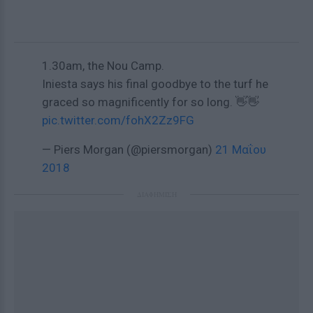
1.30am, the Nou Camp.
Iniesta says his final goodbye to the turf he
graced so magnificently for so long. 👋👋
pic.twitter.com/fohX2Zz9FG
— Piers Morgan (@piersmorgan)
21 Μαΐου
2018
ΔΙΑΦΗΜΙΣΗ