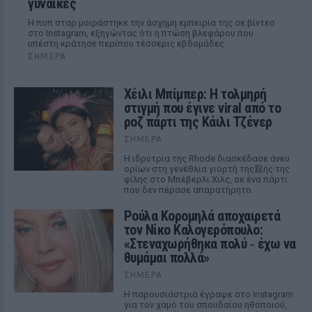
γυναίκες
Η ποπ σταρ μοιράστηκε την άσχημη εμπειρία της σε βίντεο
στο Instagram, εξηγώντας ότι η πτώση βλεφάρου που
υπέστη κράτησε περίπου τέσσερις εβδομάδες.
ΣΉΜΕΡΑ
Χέιλι Μπίμπερ: Η τολμηρή
στιγμή που έγινε viral από το
ροζ πάρτι της Κάιλι Τζένερ
ΣΉΜΕΡΑ
Η ιδρύτρια της Rhode διασκέδασε άνευ
ορίων στη γενέθλια γιορτή της親ής της
φίλης στο Μπέβερλι Χιλς, σε ένα πάρτι
που δεν πέρασε απαρατήρητο.
Ρούλα Κορομηλά αποχαιρετά
τον Νίκο Καλογερόπουλο:
«Στεναχωρήθηκα πολύ ‑ έχω να
θυμάμαι πολλά»
ΣΉΜΕΡΑ
Η παρουσιάστρια έγραψε στο Instagram
για τον χαμό του σπουδαίου ηθοποιού,