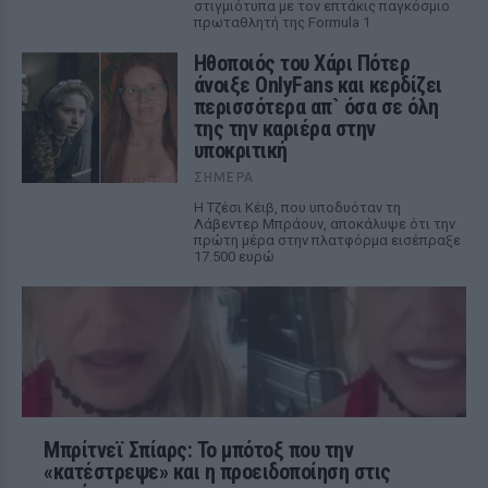
στιγμιότυπα με τον επτάκις παγκόσμιο
πρωταθλητή της Formula 1
Ηθοποιός του Χάρι Πότερ
άνοιξε OnlyFans και κερδίζει
περισσότερα απ` όσα σε όλη
της την καριέρα στην
υποκριτική
ΣΉΜΕΡΑ
Η Τζέσι Κέιβ, που υποδυόταν τη
Λάβεντερ Μπράουν, αποκάλυψε ότι την
πρώτη μέρα στην πλατφόρμα εισέπραξε
17.500 ευρώ
Μπρίτνεϊ Σπίαρς: Το μπότοξ που την
«κατέστρεψε» και η προειδοποίηση στις