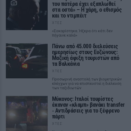
του πατέρα έχει εξαπλωθεί
στα οστά» – Η χάρη, ο εθισμός
και το ντιμπέιτ
ΧΤΕΣ
«Σοκαρίστηκα. Ήξερα ότι κάτι δεν
πήγαινε καλά»
Πάνω από 45.000 διελεύσεις
ημερησίως στους Ευζώνους:
Μαζική άφιξη τουριστών από
τα Βαλκάνια
ΧΤΕΣ
Προσωρινή αναστολή των βιομετρικών
ελέγχων για να επισπευστεί η διέλευση
των ταξιδιωτών
Μύκονος: Ιταλοί τουρίστες
έκαναν «κλαμπ» βανάκι transfer
‑ Αντιδράσεις για το ξέφρενο
πάρτι
ΧΤΕΣ