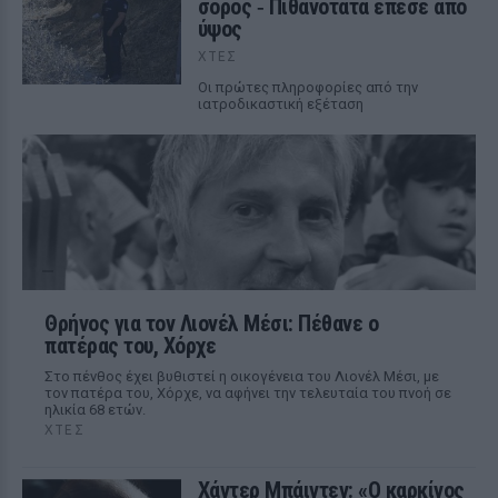
σορός ‑ Πιθανότατα έπεσε από
ύψος
ΧΤΕΣ
Οι πρώτες πληροφορίες από την
ιατροδικαστική εξέταση
Θρήνος για τον Λιονέλ Μέσι: Πέθανε ο
πατέρας του, Χόρχε
Στο πένθος έχει βυθιστεί η οικογένεια του Λιονέλ Μέσι, με
τον πατέρα του, Χόρχε, να αφήνει την τελευταία του πνοή σε
ηλικία 68 ετών.
ΧΤΕΣ
Χάντερ Μπάιντεν: «Ο καρκίνος