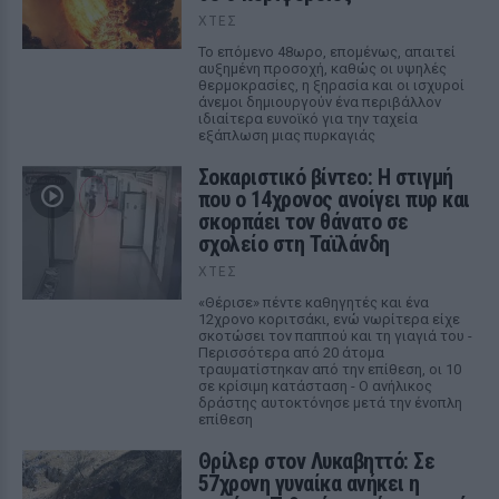
ΧΤΕΣ
Το επόμενο 48ωρο, επομένως, απαιτεί
αυξημένη προσοχή, καθώς οι υψηλές
θερμοκρασίες, η ξηρασία και οι ισχυροί
άνεμοι δημιουργούν ένα περιβάλλον
ιδιαίτερα ευνοϊκό για την ταχεία
εξάπλωση μιας πυρκαγιάς
Σοκαριστικό βίντεο: Η στιγμή
που ο 14χρονος ανοίγει πυρ και
σκορπάει τον θάνατο σε
σχολείο στη Ταϊλάνδη
ΧΤΕΣ
«Θέρισε» πέντε καθηγητές και ένα
12χρονο κοριτσάκι, ενώ νωρίτερα είχε
σκοτώσει τον παππού και τη γιαγιά του -
Περισσότερα από 20 άτομα
τραυματίστηκαν από την επίθεση, οι 10
σε κρίσιμη κατάσταση - Ο ανήλικος
δράστης αυτοκτόνησε μετά την ένοπλη
επίθεση
Θρίλερ στον Λυκαβηττό: Σε
57χρονη γυναίκα ανήκει η