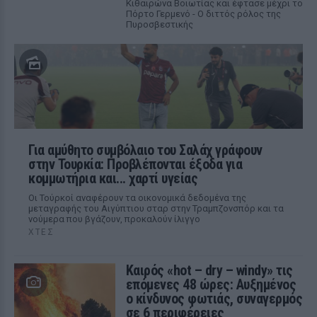
Κιθαιρώνα Βοιωτίας και έφτασε μέχρι το
Πόρτο Γερμενό - Ο διττός ρόλος της
Πυροσβεστικής
Για αμύθητο συμβόλαιο του Σαλάχ γράφουν
στην Τουρκία: Προβλέπονται έξοδα για
κομμωτήρια και... χαρτί υγείας
Οι Τούρκοί αναφέρουν τα οικονομικά δεδομένα της
μεταγραφής του Αιγύπτιου σταρ στην Τραμπζονσπόρ και τα
νούμερα που βγάζουν, προκαλούν ίλιγγο
ΧΤΕΣ
Καιρός «hot – dry – windy» τις
επόμενες 48 ώρες: Αυξημένος
ο κίνδυνος φωτιάς, συναγερμός
σε 6 περιφέρειες